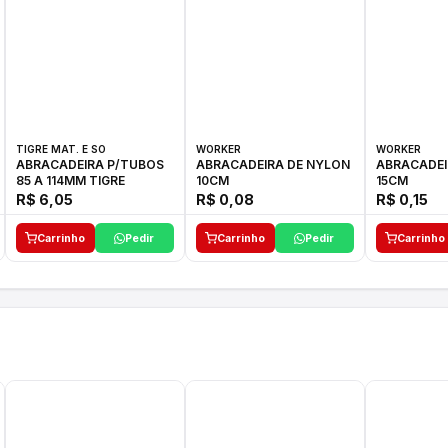
TIGRE MAT. E SO
WORKER
WORKER
ABRACADEIRA P/TUBOS
ABRACADEIRA DE NYLON
ABRACADEI
85 A 114MM TIGRE
10CM
15CM
R$ 6,05
R$ 0,08
R$ 0,15
Carrinho
Pedir
Carrinho
Pedir
Carrinho