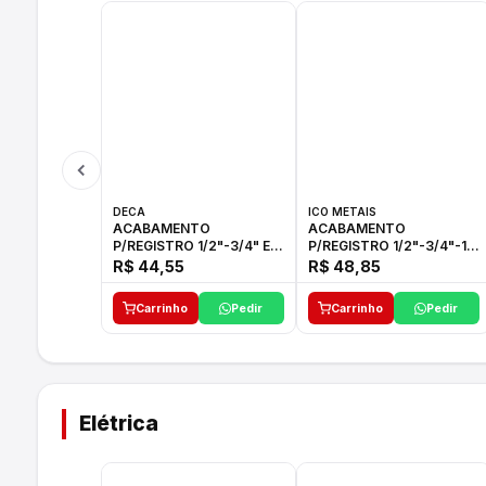
DECA
ICO METAIS
ACABAMENTO
ACABAMENTO
P/REGISTRO 1/2"-3/4" E
P/REGISTRO 1/2"-3/4"-1"
1"C21.PQ DECA
ACB M CS 33 ICO
R$ 44,55
R$ 48,85
Carrinho
Pedir
Carrinho
Pedir
Elétrica