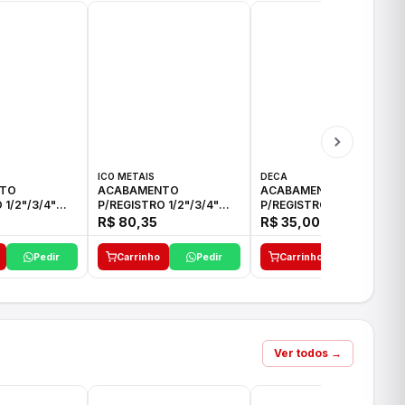
ICO METAIS
DECA
TO
ACABAMENTO
ACABAMENTO
 1/2"/3/4"
P/REGISTRO 1/2"/3/4"
P/REGISTRO 1/2"/3/4" C-
CO
ACB CS ALV E ICO
35 DECA
R$ 80,35
R$ 35,00
Pedir
Carrinho
Pedir
Carrinho
Pedir
Ver todos →