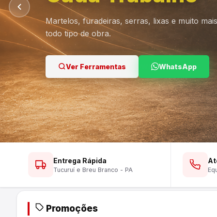
Martelos, furadeiras, serras, lixas e muito ma
todo tipo de obra.
Ver Lustres
Ver Ferramentas
Ver Tintas
WhatsApp
WhatsApp
WhatsApp
Entrega Rápida
At
Tucuruí e Breu Branco - PA
Equ
Promoções