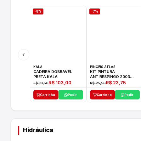
-8%
-7%
KALA
PINCEIS ATLAS
CADEIRA DOBRAVEL
KIT PINTURA
PRETA KALA
ANTIRESPINGO 2003
ATLAS 03 PCS
R$ 103,00
R$ 23,75
R$ 111,50
R$ 25,50
Carrinho
Pedir
Carrinho
Pedir
Hidráulica