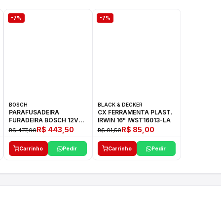
-7%
-7%
BOSCH
BLACK & DECKER
PARAFUSADEIRA
CX FERRAMENTA PLAST.
FURADEIRA BOSCH 12V
IRWIN 16" IWST16013-LA
GSR 1000 SMART
R$ 443,50
R$ 85,00
R$ 477,00
R$ 91,50
Carrinho
Pedir
Carrinho
Pedir