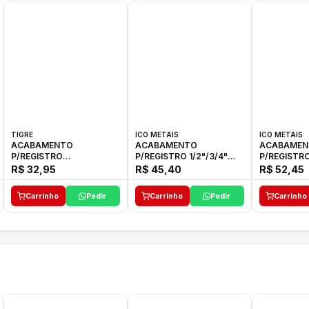
TIGRE
ICO METAIS
ICO METAIS
ACABAMENTO
ACABAMENTO
ACABAMEN
P/REGISTRO
P/REGISTRO 1/2"/3/4"
P/REGISTRO
1/2"-3/4"-1"ELLA CROSS
1416 ACB 33 E ICO
1416 C-50 I
R$ 32,95
R$ 45,40
R$ 52,45
TIGRE
Carrinho
Pedir
Carrinho
Pedir
Carrinho