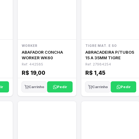
WORKER
TIGRE MAT. E SO
ABAFADOR CONCHA
ABRACADEIRA P/TUBOS
WORKER WK60
15 A 35MM TIGRE
Ref: 442585
Ref: 27984254
R$ 19,00
R$ 1,45
ir
Pedir
Pedir
Carrinho
Carrinho