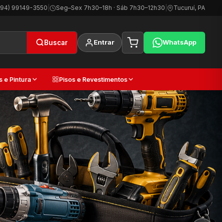
(94) 99149-3550
|
Seg–Sex 7h30–18h · Sáb 7h30–12h30
|
Tucuruí, PA
Entrar
WhatsApp
Buscar
s e Pintura
Pisos e Revestimentos