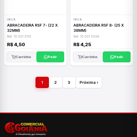
INCA
INCA
ABRACADEIRA RSF 7- (22 X
ABRACADEIRA RSF 8- (25 X
32MM)
38MM)
Ref: 10.001.0110
Ref: 10.001.0096
R$ 4,50
R$ 4,25
Carrinho
Pedir
Carrinho
Pedir
1
2
3
Próxima ›