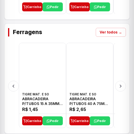
Carrinho
Pedir
Carrinho
Pedir
Carrinh
Ferragens
Ver todos →
TIGRE MAT. E SO
TIGRE MAT. E SO
TIGRE MAT
ABRACADEIRA
ABRACADEIRA
ABRACAD
P/TUBOS 15 A 35MM
P/TUBOS 40 A 75MM
P/TUBOS 
TIGRE
TIGRE
TIGRE
R$ 1,45
R$ 2,65
R$ 6,05
Carrinho
Pedir
Carrinho
Pedir
Carrinh