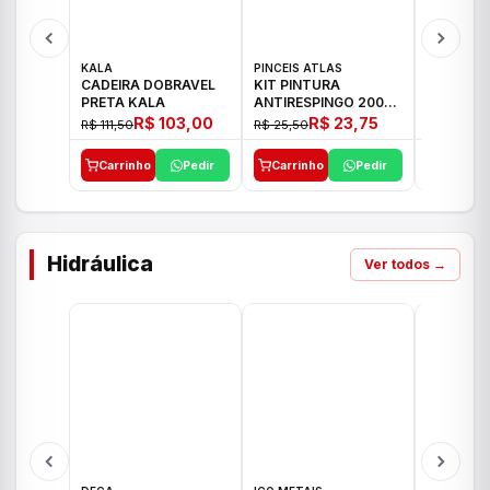
KALA
PINCEIS ATLAS
BOSCH
CADEIRA DOBRAVEL
KIT PINTURA
PARAFUS
PRETA KALA
ANTIRESPINGO 2003
FURADEI
ATLAS 03 PCS
12V GSR 
R$ 103,00
R$ 23,75
R$ 111,50
R$ 25,50
R$ 477,00
Carrinho
Pedir
Carrinho
Pedir
Carrinh
Hidráulica
Ver todos →