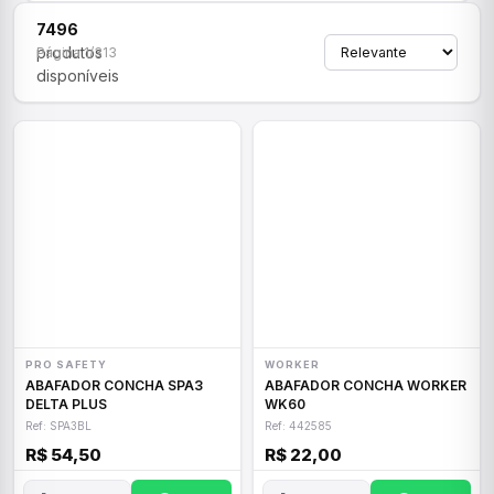
7496
produtos
Página 1/313
disponíveis
PRO SAFETY
WORKER
ABAFADOR CONCHA SPA3
ABAFADOR CONCHA WORKER
DELTA PLUS
WK60
Ref: SPA3BL
Ref: 442585
R$ 54,50
R$ 22,00