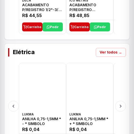
DECA
ICO METAIS
TIGRE
ACABAMENTO
ACABAMENTO
ACABAM
P/REGISTRO 1/2"-3/4"
P/REGISTRO
P/REGIS
E 1"C21.PQ DECA
1/2"-3/4"-1" ACB M
1/2"-3/4
R$ 44,55
R$ 48,85
R$ 32,9
CS 33 ICO
CROSS T
Carrinho
Pedir
Carrinho
Pedir
Carrinh
Elétrica
Ver todos →
LUKMA
LUKMA
LUKMA
ANILHA 0,75-1,5MM *
ANILHA 0,75-1,5MM *
ANILHA 0
- * SIMBOLO
+ * SIMBOLO
R$ 0,04
R$ 0,04
R$ 0,04