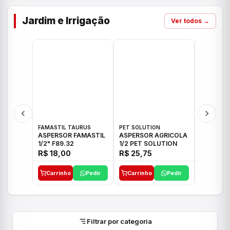
Jardim e Irrigação
Ver todos →
FAMASTIL TAURUS
PET SOLUTION
IMPLEBRA
ASPERSOR FAMASTIL
ASPERSOR AGRICOLA
ASPERSO
1/2" F89.32
1/2 PET SOLUTION
3/4 IMPL
R$ 18,00
R$ 25,75
R$ 26,3
Carrinho
Pedir
Carrinho
Pedir
Carrinh
Filtrar por categoria