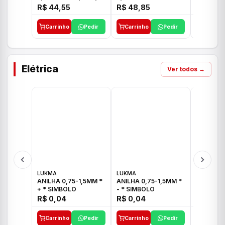
E 1"C21.PQ DECA
1/2"-3/4"-1" ACB M
1/2"-3/4
R$ 44,55
R$ 48,85
R$ 32,9
CS 33 ICO
CROSS T
Carrinho
Pedir
Carrinho
Pedir
Carrinh
Elétrica
Ver todos →
LUKMA
LUKMA
LUKMA
ANILHA 0,75-1,5MM *
ANILHA 0,75-1,5MM *
ANILHA 0
+ * SIMBOLO
- * SIMBOLO
R$ 0,04
R$ 0,04
R$ 0,04
Carrinho
Pedir
Carrinho
Pedir
Carrinh