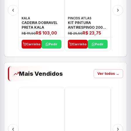
KALA
PINCEIS ATLAS
BOSCH
CADEIRA DOBRAVEL
KIT PINTURA
PARAFUS
PRETA KALA
ANTIRESPINGO 2003
FURADEI
ATLAS 03 PCS
12V GSR 
R$ 103,00
R$ 23,75
R$ 111,50
R$ 25,50
R$ 477,00
Carrinho
Pedir
Carrinho
Pedir
Carrinh
Mais Vendidos
Ver todos →