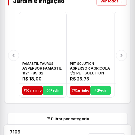
Jardim e Irrigação
Ver todos →
FAMASTIL TAURUS
PET SOLUTION
IMPLEBRA
ASPERSOR FAMASTIL
ASPERSOR AGRICOLA
ASPERSO
1/2" F89.32
1/2 PET SOLUTION
3/4 IMPL
R$ 18,00
R$ 25,75
R$ 26,3
Carrinho
Pedir
Carrinho
Pedir
Carrinh
Filtrar por categoria
7109