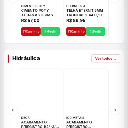
CIMENTO POTY
ETERNIT S.A.
ETERNIT S
CIMENTO POTY
TELHA ETERNIT 5MM
TELHA E
TODAS AS OBRAS
TROPICAL 2,44X1,10
ONDULAD
50KG CP-II F/32
27,10KG
48,80KG
R$ 57,00
R$ 89,95
R$ 156,
Carrinho
Pedir
Carrinho
Pedir
Carrinh
Hidráulica
Ver todos →
DECA
ICO METAIS
TIGRE
ACABAMENTO
ACABAMENTO
ACABAM
P/REGISTRO 1/2"-3/4"
P/REGISTRO
P/REGIS