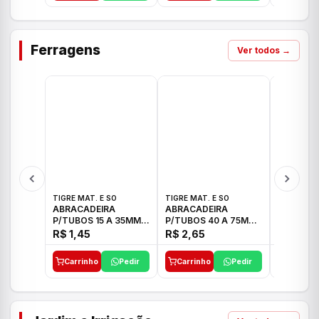
Ferragens
Ver todos →
TIGRE MAT. E SO
TIGRE MAT. E SO
TIGRE MAT
ABRACADEIRA
ABRACADEIRA
ABRACAD
P/TUBOS 15 A 35MM
P/TUBOS 40 A 75MM
P/TUBOS 
TIGRE
TIGRE
TIGRE
R$ 1,45
R$ 2,65
R$ 6,05
Carrinho
Pedir
Carrinho
Pedir
Carrinh