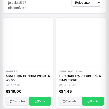
produtos
Página 1/297
disponíveis
WORKER
TIGRE MAT. E SO
ABAFADOR CONCHA WORKER
ABRACADEIRA P/TUBOS 15 A
WK60
35MM TIGRE
Ref: 442585
Ref: 27984254
R$ 19,00
R$ 1,45
Carrinho
Pedir
Carrinho
Pedir