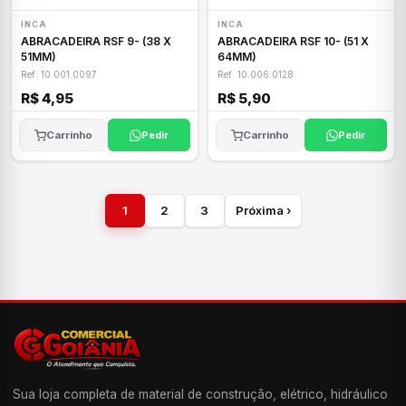
INCA
INCA
ABRACADEIRA RSF 9- (38 X
ABRACADEIRA RSF 10- (51 X
51MM)
64MM)
Ref: 10.001.0097
Ref: 10.006.0128
R$ 4,95
R$ 5,90
Carrinho
Pedir
Carrinho
Pedir
1
2
3
Próxima ›
Sua loja completa de material de construção, elétrico, hidráulico