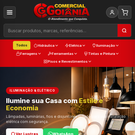
Todos
Hidráulica
Elétrica
Iluminação
Ferragens
Ferramentas
Tintas e Pintura
Pisos e Revestimentos
ILUMINAÇÃO & ELÉTRICO
Ilumine sua Casa com
Estilo e
Cada
Economia
Trabalho
Cor e Qualidade
Lâmpadas, luminárias, fios e disjuntores — tudo para sua instalação
elétrica com segurança.
Ver Lustres
Ver Ferramentas
Ver Tintas
WhatsApp
WhatsApp
WhatsApp