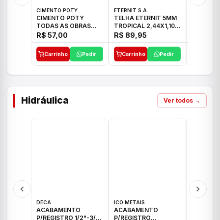
CIMENTO POTY
ETERNIT S.A.
ETERNIT S
CIMENTO POTY
TELHA ETERNIT 5MM
TELHA E
TODAS AS OBRAS
TROPICAL 2,44X1,10
ONDULAD
50KG CP-II F/32
27,10KG
48,80KG
R$ 57,00
R$ 89,95
R$ 156,
Carrinho
Pedir
Carrinho
Pedir
Carrinh
Hidráulica
Ver todos →
DECA
ICO METAIS
TIGRE
ACABAMENTO
ACABAMENTO
ACABAM
P/REGISTRO 1/2"-3/4"
P/REGISTRO
P/REGIS