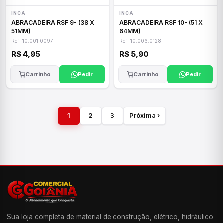
INCA
INCA
ABRACADEIRA RSF 9- (38 X
ABRACADEIRA RSF 10- (51 X
51MM)
64MM)
Ref: 10.001.0097
Ref: 10.006.0128
R$ 4,95
R$ 5,90
Carrinho
Pedir
Carrinho
Pedir
1
2
3
Próxima ›
Sua loja completa de material de construção, elétrico, hidráulico