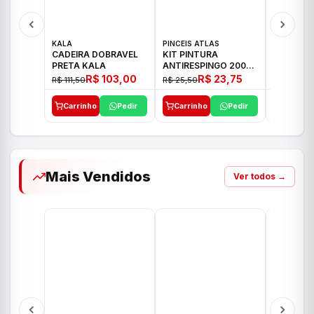
KALA
PINCEIS ATLAS
BOSCH
CADEIRA DOBRAVEL
KIT PINTURA
PARAFUS
PRETA KALA
ANTIRESPINGO 2003
FURADEI
ATLAS 03 PCS
12V GSR 
R$ 103,00
R$ 23,75
R$ 111,50
R$ 25,50
R$ 477,00
Carrinho
Pedir
Carrinho
Pedir
Carrinh
Mais Vendidos
Ver todos →