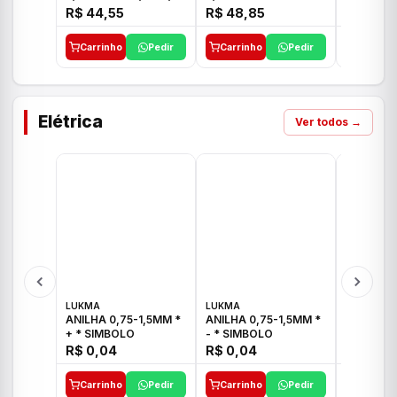
E 1"C21.PQ DECA
1/2"-3/4"-1" ACB M
1/2"-3/4
R$ 44,55
R$ 48,85
R$ 32,9
CS 33 ICO
CROSS T
Carrinho
Pedir
Carrinho
Pedir
Carrinh
Elétrica
Ver todos →
LUKMA
LUKMA
LUKMA
ANILHA 0,75-1,5MM *
ANILHA 0,75-1,5MM *
ANILHA 0
+ * SIMBOLO
- * SIMBOLO
R$ 0,04
R$ 0,04
R$ 0,04
Carrinho
Pedir
Carrinho
Pedir
Carrinh