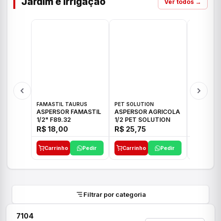
Jardim e Irrigação
Ver todos →
FAMASTIL TAURUS
PET SOLUTION
IMPLEBRA
ASPERSOR FAMASTIL
ASPERSOR AGRICOLA
ASPERSO
1/2" F89.32
1/2 PET SOLUTION
3/4 IMPL
R$ 18,00
R$ 25,75
R$ 26,3
Carrinho
Pedir
Carrinho
Pedir
Carrinh
Filtrar por categoria
7104