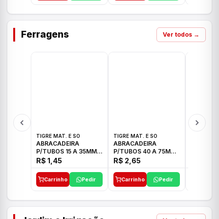
Ferragens
Ver todos →
TIGRE MAT. E SO
TIGRE MAT. E SO
TIGRE MAT
ABRACADEIRA
ABRACADEIRA
ABRACAD
P/TUBOS 15 A 35MM
P/TUBOS 40 A 75MM
P/TUBOS 
TIGRE
TIGRE
TIGRE
R$ 1,45
R$ 2,65
R$ 6,05
Carrinho
Pedir
Carrinho
Pedir
Carrinh