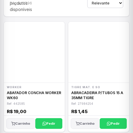
produtos
Página 1/296
disponíveis
WORKER
TIGRE MAT. E SO
ABAFADOR CONCHA WORKER
ABRACADEIRA P/TUBOS 15 A
WK60
35MM TIGRE
Ref: 442585
Ref: 27984254
R$ 19,00
R$ 1,45
Carrinho
Pedir
Carrinho
Pedir