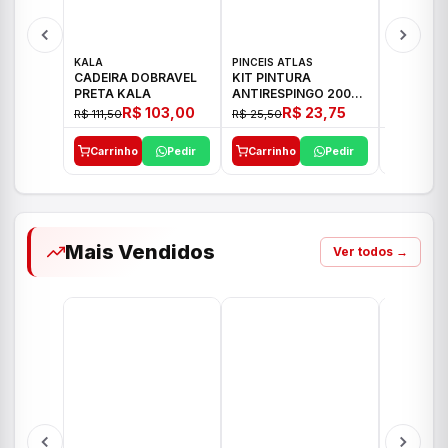
KALA
PINCEIS ATLAS
BOSCH
CADEIRA DOBRAVEL
KIT PINTURA
PARAFUS
PRETA KALA
ANTIRESPINGO 2003
FURADEI
ATLAS 03 PCS
12V GSR 
R$ 103,00
R$ 23,75
R$ 111,50
R$ 25,50
R$ 477,00
Carrinho
Pedir
Carrinho
Pedir
Carrinh
Mais Vendidos
Ver todos →