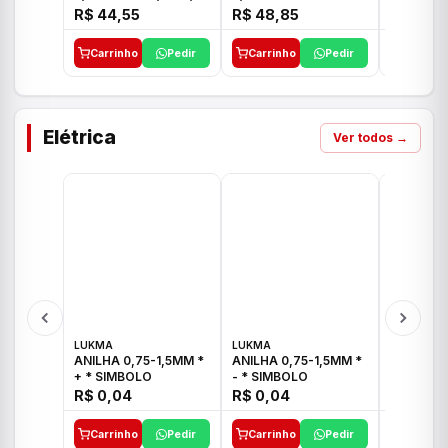
E 1"C21.PQ DECA
1/2"-3/4"-1" ACB M
1/2"-3/4
R$ 44,55
R$ 48,85
R$ 32,9
CS 33 ICO
CROSS T
Carrinho
Pedir
Carrinho
Pedir
Carrinh
Elétrica
Ver todos →
LUKMA
LUKMA
LUKMA
ANILHA 0,75-1,5MM *
ANILHA 0,75-1,5MM *
ANILHA 0
+ * SIMBOLO
- * SIMBOLO
R$ 0,04
R$ 0,04
R$ 0,04
Carrinho
Pedir
Carrinho
Pedir
Carrinh