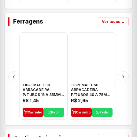
Ferragens
Ver todos →
TIGRE MAT. E SO
TIGRE MAT. E SO
TIGRE MAT
ABRACADEIRA
ABRACADEIRA
ABRACAD
P/TUBOS 15 A 35MM
P/TUBOS 40 A 75MM
P/TUBOS 
TIGRE
TIGRE
TIGRE
R$ 1,45
R$ 2,65
R$ 6,05
Carrinho
Pedir
Carrinho
Pedir
Carrinh