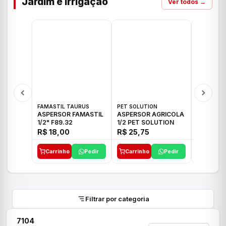
Jardim e Irrigação
Ver todos →
FAMASTIL TAURUS
PET SOLUTION
IMPLEBRA
ASPERSOR FAMASTIL
ASPERSOR AGRICOLA
ASPERSO
1/2" F89.32
1/2 PET SOLUTION
3/4 IMPL
R$ 18,00
R$ 25,75
R$ 26,3
Carrinho
Pedir
Carrinho
Pedir
Carrinh
Filtrar por categoria
7104