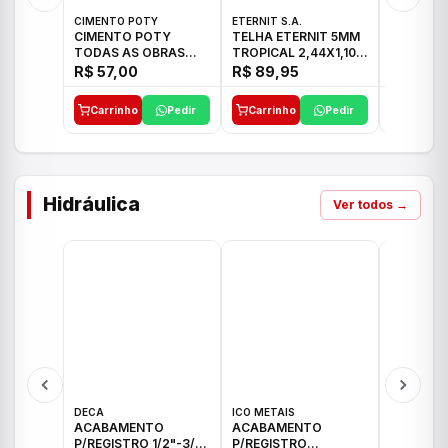
CIMENTO POTY
ETERNIT S.A.
ETERNIT S
CIMENTO POTY
TELHA ETERNIT 5MM
TELHA E
TODAS AS OBRAS
TROPICAL 2,44X1,10
ONDULAD
50KG CP-II F/32
27,10KG
48,80KG
R$ 57,00
R$ 89,95
R$ 156,
Carrinho
Pedir
Carrinho
Pedir
Carrinh
Hidráulica
Ver todos →
DECA
ICO METAIS
TIGRE
ACABAMENTO
ACABAMENTO
ACABAM
P/REGISTRO 1/2"-3/4"
P/REGISTRO
P/REGIS