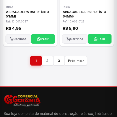
INCA
INCA
ABRACADEIRA RSF 9- (38 X
ABRACADEIRA RSF 10- (51 X
51MM)
64MM)
Ref: 10.001.0097
Ref: 10.006.0128
R$ 4,95
R$ 5,90
Carrinho
Pedir
Carrinho
Pedir
1
2
3
Próxima ›
Sua loja completa de material de construção, elétrico, hidráulico