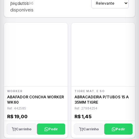
produtos
Página 1/296
disponíveis
WORKER
TIGRE MAT. E SO
ABAFADOR CONCHA WORKER
ABRACADEIRA P/TUBOS 15 A
WK60
35MM TIGRE
Ref: 442585
Ref: 27984254
R$ 19,00
R$ 1,45
Carrinho
Pedir
Carrinho
Pedir