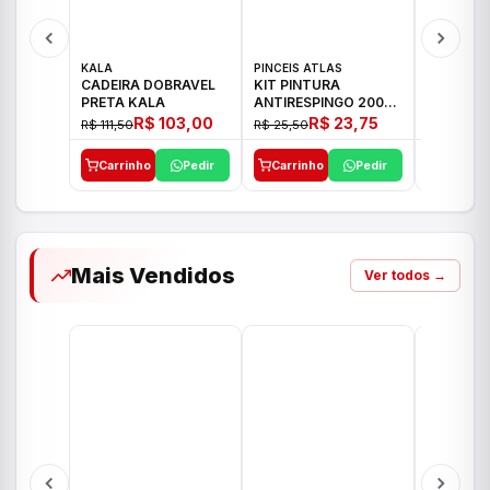
KALA
PINCEIS ATLAS
BOSCH
CADEIRA DOBRAVEL
KIT PINTURA
PARAFUS
PRETA KALA
ANTIRESPINGO 2003
FURADEI
ATLAS 03 PCS
12V GSR 
R$ 103,00
R$ 23,75
R$ 111,50
R$ 25,50
R$ 477,00
Carrinho
Pedir
Carrinho
Pedir
Carrinh
Mais Vendidos
Ver todos →