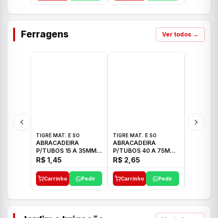
Ferragens
Ver todos →
TIGRE MAT. E SO
TIGRE MAT. E SO
TIGRE MAT
ABRACADEIRA
ABRACADEIRA
ABRACAD
P/TUBOS 15 A 35MM
P/TUBOS 40 A 75MM
P/TUBOS 
TIGRE
TIGRE
TIGRE
R$ 1,45
R$ 2,65
R$ 6,05
Carrinho
Pedir
Carrinho
Pedir
Carrinh