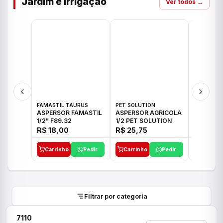
Jardim e Irrigação
Ver todos →
FAMASTIL TAURUS
PET SOLUTION
IMPLEBRA
ASPERSOR FAMASTIL
ASPERSOR AGRICOLA
ASPERSO
1/2" F89.32
1/2 PET SOLUTION
3/4 IMPL
R$ 18,00
R$ 25,75
R$ 26,3
Carrinho
Pedir
Carrinho
Pedir
Carrinh
Filtrar por categoria
7110