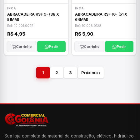
INCA
INCA
ABRACADEIRA RSF 9- (38 X
ABRACADEIRA RSF 10- (51 X
51MM)
64MM)
Ref: 10.001.0097
Ref: 10.006.0128
R$ 4,95
R$ 5,90
Carrinho
Pedir
Carrinho
Pedir
1
2
3
Próxima ›
Sua loja completa de material de construção, elétrico, hidráulico