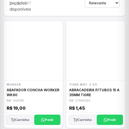
produtos
Página 1/297
disponíveis
WORKER
TIGRE MAT. E SO
ABAFADOR CONCHA WORKER
ABRACADEIRA P/TUBOS 15 A
WK60
35MM TIGRE
Ref: 442585
Ref: 27984254
R$ 19,00
R$ 1,45
Carrinho
Pedir
Carrinho
Pedir