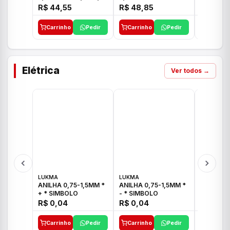
E 1"C21.PQ DECA
1/2"-3/4"-1" ACB M
1/2"-3/4
R$ 44,55
R$ 48,85
R$ 32,9
CS 33 ICO
CROSS T
Carrinho
Pedir
Carrinho
Pedir
Carrinh
Elétrica
Ver todos →
LUKMA
LUKMA
LUKMA
ANILHA 0,75-1,5MM *
ANILHA 0,75-1,5MM *
ANILHA 0
+ * SIMBOLO
- * SIMBOLO
R$ 0,04
R$ 0,04
R$ 0,04
Carrinho
Pedir
Carrinho
Pedir
Carrinh