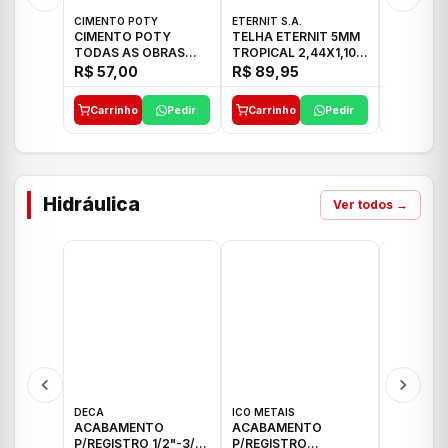
CIMENTO POTY
ETERNIT S.A.
ETERNIT S
CIMENTO POTY
TELHA ETERNIT 5MM
TELHA E
TODAS AS OBRAS
TROPICAL 2,44X1,10
ONDULAD
50KG CP-II F/32
27,10KG
48,80KG
R$ 57,00
R$ 89,95
R$ 156,
Carrinho
Pedir
Carrinho
Pedir
Carrinh
Hidráulica
Ver todos →
DECA
ICO METAIS
TIGRE
ACABAMENTO
ACABAMENTO
ACABAM
P/REGISTRO 1/2"-3/4"
P/REGISTRO
P/REGIS