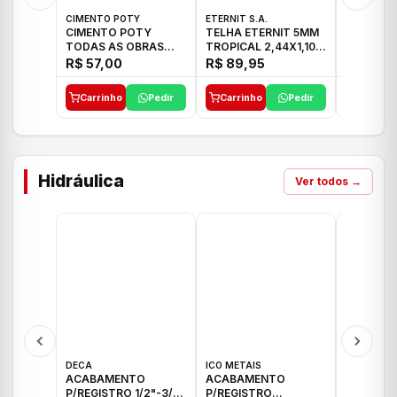
CIMENTO POTY
ETERNIT S.A.
ETERNIT S
CIMENTO POTY
TELHA ETERNIT 5MM
TELHA E
TODAS AS OBRAS
TROPICAL 2,44X1,10
ONDULAD
50KG CP-II F/32
27,10KG
48,80KG
R$ 57,00
R$ 89,95
R$ 156,
Carrinho
Pedir
Carrinho
Pedir
Carrinh
Hidráulica
Ver todos →
DECA
ICO METAIS
TIGRE
ACABAMENTO
ACABAMENTO
ACABAM
P/REGISTRO 1/2"-3/4"
P/REGISTRO
P/REGIS