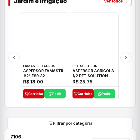
Jardim e Irrigação
Ver todos →
FAMASTIL TAURUS
PET SOLUTION
IMPLEBRA
ASPERSOR FAMASTIL
ASPERSOR AGRICOLA
ASPERSO
1/2" F89.32
1/2 PET SOLUTION
3/4 IMPL
R$ 18,00
R$ 25,75
R$ 26,3
Carrinho
Pedir
Carrinho
Pedir
Carrinh
Filtrar por categoria
7106