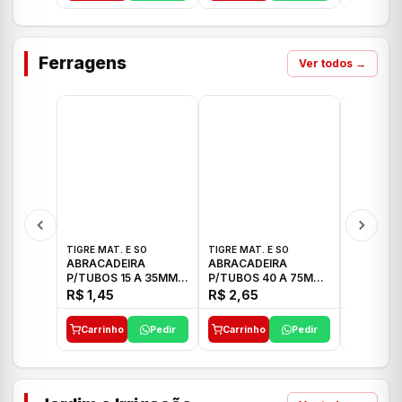
Ferragens
Ver todos →
TIGRE MAT. E SO
TIGRE MAT. E SO
TIGRE MAT
ABRACADEIRA
ABRACADEIRA
ABRACAD
P/TUBOS 15 A 35MM
P/TUBOS 40 A 75MM
P/TUBOS 
TIGRE
TIGRE
TIGRE
R$ 1,45
R$ 2,65
R$ 6,05
Carrinho
Pedir
Carrinho
Pedir
Carrinh