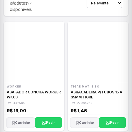
produtos
Página 1/297
disponíveis
WORKER
TIGRE MAT. E SO
ABAFADOR CONCHA WORKER
ABRACADEIRA P/TUBOS 15 A
WK60
35MM TIGRE
Ref: 442585
Ref: 27984254
R$ 19,00
R$ 1,45
Carrinho
Pedir
Carrinho
Pedir