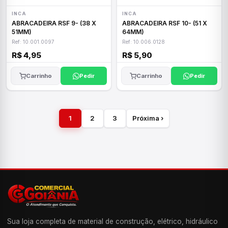
INCA
INCA
ABRACADEIRA RSF 9- (38 X
ABRACADEIRA RSF 10- (51 X
51MM)
64MM)
Ref: 10.001.0097
Ref: 10.006.0128
R$ 4,95
R$ 5,90
Carrinho
Pedir
Carrinho
Pedir
1
2
3
Próxima ›
Sua loja completa de material de construção, elétrico, hidráulico