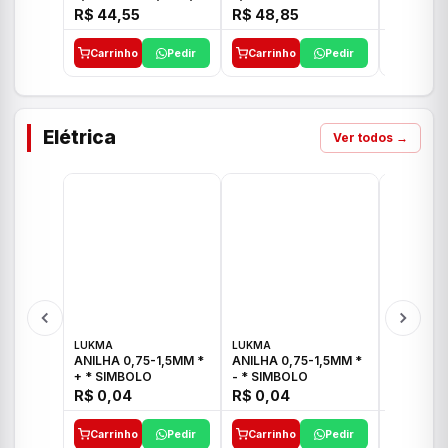
E 1"C21.PQ DECA
1/2"-3/4"-1" ACB M
1/2"-3/4
R$ 44,55
R$ 48,85
R$ 32,9
CS 33 ICO
CROSS T
Carrinho
Pedir
Carrinho
Pedir
Carrinh
Elétrica
Ver todos →
LUKMA
LUKMA
LUKMA
ANILHA 0,75-1,5MM *
ANILHA 0,75-1,5MM *
ANILHA 0
+ * SIMBOLO
- * SIMBOLO
R$ 0,04
R$ 0,04
R$ 0,04
Carrinho
Pedir
Carrinho
Pedir
Carrinh