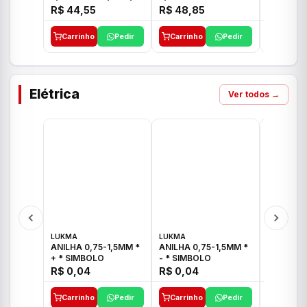
E 1"C21.PQ DECA
1/2"-3/4"-1" ACB M
1/2"-3/4
R$ 44,55
R$ 48,85
R$ 32,9
CS 33 ICO
CROSS T
Carrinho
Pedir
Carrinho
Pedir
Carrinh
Elétrica
Ver todos →
LUKMA
LUKMA
LUKMA
ANILHA 0,75-1,5MM *
ANILHA 0,75-1,5MM *
ANILHA 0
+ * SIMBOLO
- * SIMBOLO
R$ 0,04
R$ 0,04
R$ 0,04
Carrinho
Pedir
Carrinho
Pedir
Carrinh