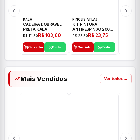
KALA
PINCEIS ATLAS
BOSCH
CADEIRA DOBRAVEL
KIT PINTURA
PARAFUS
PRETA KALA
ANTIRESPINGO 2003
FURADEI
ATLAS 03 PCS
12V GSR 
R$ 103,00
R$ 23,75
R$ 111,50
R$ 25,50
R$ 477,00
Carrinho
Pedir
Carrinho
Pedir
Carrinh
Mais Vendidos
Ver todos →