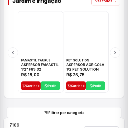
Jardim e Irrigação
Ver todos →
FAMASTIL TAURUS
PET SOLUTION
IMPLEBRA
ASPERSOR FAMASTIL
ASPERSOR AGRICOLA
ASPERSO
1/2" F89.32
1/2 PET SOLUTION
3/4 IMPL
R$ 18,00
R$ 25,75
R$ 26,3
Carrinho
Pedir
Carrinho
Pedir
Carrinh
Filtrar por categoria
7109