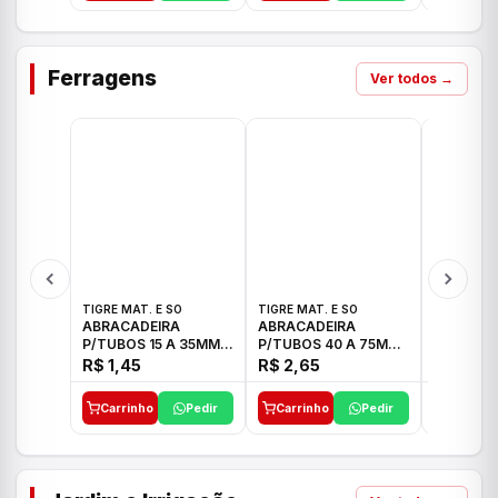
Ferragens
Ver todos →
TIGRE MAT. E SO
TIGRE MAT. E SO
TIGRE MAT
ABRACADEIRA
ABRACADEIRA
ABRACAD
P/TUBOS 15 A 35MM
P/TUBOS 40 A 75MM
P/TUBOS 
TIGRE
TIGRE
TIGRE
R$ 1,45
R$ 2,65
R$ 6,05
Carrinho
Pedir
Carrinho
Pedir
Carrinh