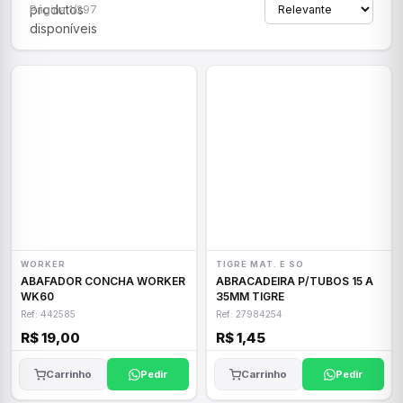
produtos
Página 1/297
disponíveis
WORKER
TIGRE MAT. E SO
ABAFADOR CONCHA WORKER
ABRACADEIRA P/TUBOS 15 A
WK60
35MM TIGRE
Ref: 442585
Ref: 27984254
R$ 19,00
R$ 1,45
Carrinho
Pedir
Carrinho
Pedir