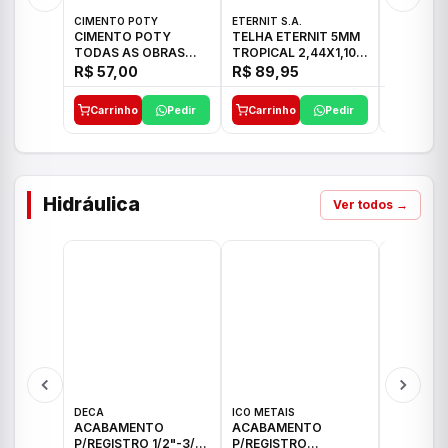
CIMENTO POTY
ETERNIT S.A.
ETERNIT S
CIMENTO POTY
TELHA ETERNIT 5MM
TELHA E
TODAS AS OBRAS
TROPICAL 2,44X1,10
ONDULAD
50KG CP-II F/32
27,10KG
48,80KG
R$ 57,00
R$ 89,95
R$ 156,
Carrinho
Pedir
Carrinho
Pedir
Carrinh
Hidráulica
Ver todos →
DECA
ICO METAIS
TIGRE
ACABAMENTO
ACABAMENTO
ACABAM
P/REGISTRO 1/2"-3/4"
P/REGISTRO
P/REGIS