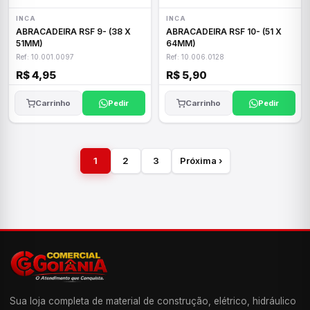
INCA
INCA
ABRACADEIRA RSF 9- (38 X
ABRACADEIRA RSF 10- (51 X
51MM)
64MM)
Ref: 10.001.0097
Ref: 10.006.0128
R$ 4,95
R$ 5,90
Carrinho
Pedir
Carrinho
Pedir
1
2
3
Próxima ›
Sua loja completa de material de construção, elétrico, hidráulico