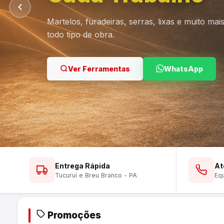
Martelos, furadeiras, serras, lixas e muito ma
todo tipo de obra.
Ver Lustres
Ver Ferramentas
Ver Tintas
WhatsApp
WhatsApp
WhatsApp
Entrega Rápida
At
Tucuruí e Breu Branco - PA
Equ
Promoções