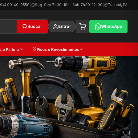
(94) 99149-3550
|
Seg–Sex 7h30–18h · Sáb 7h30–12h30
|
Tucuruí, PA
Entrar
WhatsApp
Buscar
s e Pintura
Pisos e Revestimentos