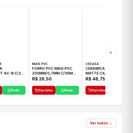
E
MAIS PVC
CEDASA
A
FORRO PVC MAIS PVC
CERAMICA TORONTO
 AC-III C/20
200MM/0,7MM C/06M
MATTE CX/2,28M2
BRANCO
75,5X75,5 LD
R$ 26,50
R$ 48,75
Pedir
Carrinho
Pedir
Carrinho
Pedir
Ver todos →