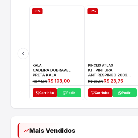
-8%
-7%
KALA
PINCEIS ATLAS
CADEIRA DOBRAVEL
KIT PINTURA
PRETA KALA
ANTIRESPINGO 2003
ATLAS 03 PCS
R$ 103,00
R$ 23,75
R$ 111,50
R$ 25,50
Carrinho
Pedir
Carrinho
Pedir
Mais Vendidos