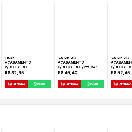
TIGRE
ICO METAIS
ICO METAIS
ACABAMENTO
ACABAMENTO
ACABAMEN
P/REGISTRO
P/REGISTRO 1/2"/3/4"
P/REGISTRO
1/2"-3/4"-1"ELLA CROSS
1416 ACB 33 E ICO
1416 C-50 I
R$ 32,95
R$ 45,40
R$ 52,45
TIGRE
Carrinho
Pedir
Carrinho
Pedir
Carrinho