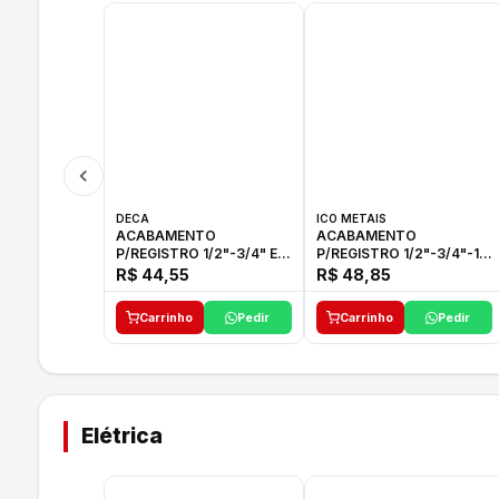
DECA
ICO METAIS
ACABAMENTO
ACABAMENTO
P/REGISTRO 1/2"-3/4" E
P/REGISTRO 1/2"-3/4"-1"
1"C21.PQ DECA
ACB M CS 33 ICO
R$ 44,55
R$ 48,85
Carrinho
Pedir
Carrinho
Pedir
Elétrica