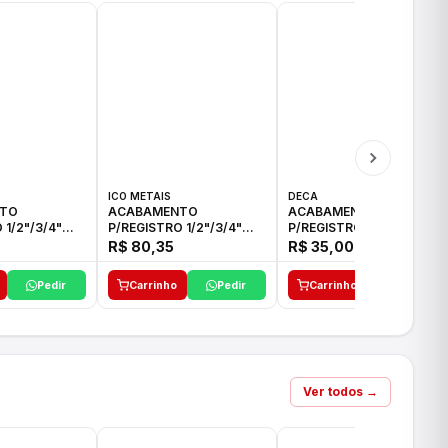
ICO METAIS
DECA
TO
ACABAMENTO
ACABAMENTO
 1/2"/3/4"
P/REGISTRO 1/2"/3/4"
P/REGISTRO 1/2"/3/4" C-
CO
ACB CS ALV E ICO
35 DECA
R$ 80,35
R$ 35,00
Pedir
Carrinho
Pedir
Carrinho
Pedir
Ver todos →