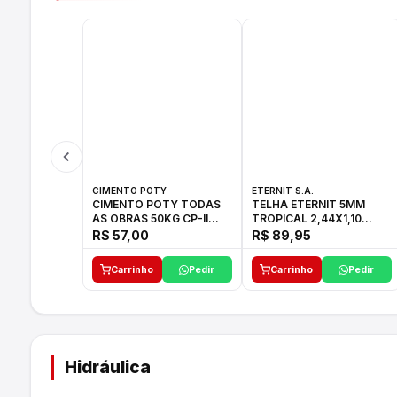
CIMENTO POTY
ETERNIT S.A.
CIMENTO POTY TODAS
TELHA ETERNIT 5MM
AS OBRAS 50KG CP-II
TROPICAL 2,44X1,10
F/32
27,10KG
R$ 57,00
R$ 89,95
Carrinho
Pedir
Carrinho
Pedir
Hidráulica