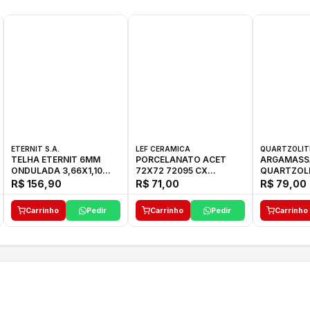
ETERNIT S.A.
LEF CERAMICA
QUARTZOLIT
TELHA ETERNIT 6MM
PORCELANATO ACET
ARGAMASS
ONDULADA 3,66X1,10
72X72 72095 CX
QUARTZOLIT
48,80KG
C/2,59M2
KG
R$ 156,90
R$ 71,00
R$ 79,00
Carrinho
Pedir
Carrinho
Pedir
Carrinho