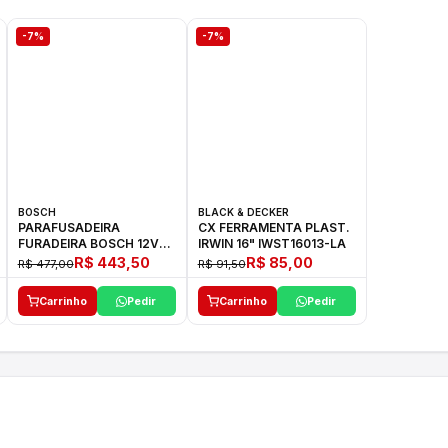
-7%
-7%
BOSCH
BLACK & DECKER
PARAFUSADEIRA
CX FERRAMENTA PLAST.
FURADEIRA BOSCH 12V
IRWIN 16" IWST16013-LA
GSR 1000 SMART
R$ 443,50
R$ 85,00
R$ 477,00
R$ 91,50
Carrinho
Pedir
Carrinho
Pedir