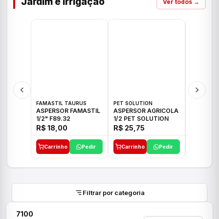
Jardim e Irrigação
Ver todos →
FAMASTIL TAURUS
PET SOLUTION
IMPLEBRA
ASPERSOR FAMASTIL
ASPERSOR AGRICOLA
ASPERSO
1/2" F89.32
1/2 PET SOLUTION
3/4 IMPL
R$ 18,00
R$ 25,75
R$ 26,3
Carrinho
Pedir
Carrinho
Pedir
Carrinh
Filtrar por categoria
7100