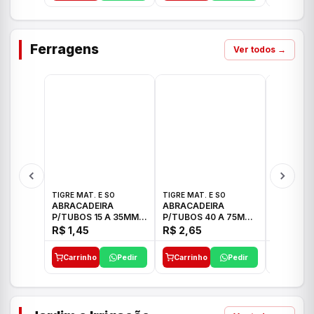
Ferragens
Ver todos →
TIGRE MAT. E SO
TIGRE MAT. E SO
TIGRE MAT
ABRACADEIRA
ABRACADEIRA
ABRACAD
P/TUBOS 15 A 35MM
P/TUBOS 40 A 75MM
P/TUBOS 
TIGRE
TIGRE
TIGRE
R$ 1,45
R$ 2,65
R$ 6,05
Carrinho
Pedir
Carrinho
Pedir
Carrinh