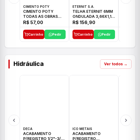
CIMENTO POTY
ETERNIT S.A.
LEF CERA
CIMENTO POTY
TELHA ETERNIT 6MM
PORCELA
TODAS AS OBRAS
ONDULADA 3,66X1,10
72X72 7
50KG CP-II F/32
48,80KG
C/2,59M
R$ 57,00
R$ 156,90
R$ 71,0
Carrinho
Pedir
Carrinho
Pedir
Carrinh
Hidráulica
Ver todos →
DECA
ICO METAIS
TIGRE
ACABAMENTO
ACABAMENTO
ACABAM
P/REGISTRO 1/2"-3/4"
P/REGISTRO
P/REGIS