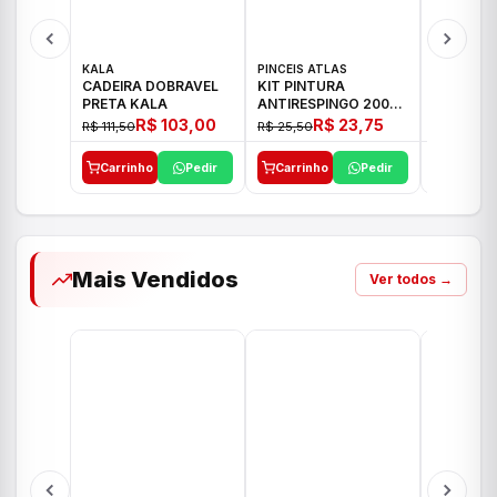
KALA
PINCEIS ATLAS
BOSCH
CADEIRA DOBRAVEL
KIT PINTURA
PARAFUS
PRETA KALA
ANTIRESPINGO 2003
FURADEI
ATLAS 03 PCS
12V GSR 
R$ 103,00
R$ 23,75
R$ 111,50
R$ 25,50
R$ 477,00
Carrinho
Pedir
Carrinho
Pedir
Carrinh
Mais Vendidos
Ver todos →