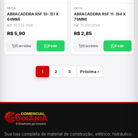
INCA
INCA
ABRACADEIRA RSF 10- (51 X
ABRACADEIRA RSF 11- (64 X
64MM)
76MM)
Ref: 10.006.0128
Ref: 10.001.0099
R$ 5,90
R$ 2,85
Carrinho
Pedir
Carrinho
Pedir
1
2
3
Próxima ›
Sua loja completa de material de construção, elétrico, hidráulico