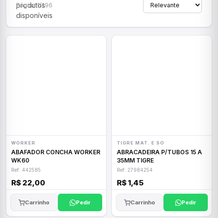
produtos
Página 1/296
disponíveis
WORKER
TIGRE MAT. E SO
ABAFADOR CONCHA WORKER
ABRACADEIRA P/TUBOS 15 A
WK60
35MM TIGRE
Ref: 442585
Ref: 27984254
R$ 22,00
R$ 1,45
Carrinho
Pedir
Carrinho
Pedir