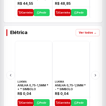
E 1"C21.PQ DECA
1/2"-3/4"-1" ACB M
1/2"-3/4
R$ 44,55
R$ 48,85
R$ 32,9
CS 33 ICO
CROSS T
Carrinho
Pedir
Carrinho
Pedir
Carrinh
Elétrica
Ver todos →
LUKMA
LUKMA
LUKMA
ANILHA 0,75-1,5MM *
ANILHA 0,75-1,5MM *
ANILHA 0
+ * SIMBOLO
- * SIMBOLO
R$ 0,04
R$ 0,04
R$ 0,04
Carrinho
Pedir
Carrinho
Pedir
Carrinh