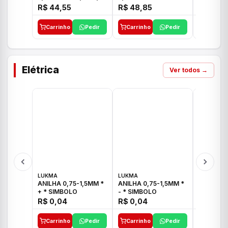
E 1"C21.PQ DECA
1/2"-3/4"-1" ACB M
1/2"-3/4
R$ 44,55
R$ 48,85
R$ 32,9
CS 33 ICO
CROSS T
Carrinho
Pedir
Carrinho
Pedir
Carrinh
Elétrica
Ver todos →
LUKMA
LUKMA
LUKMA
ANILHA 0,75-1,5MM *
ANILHA 0,75-1,5MM *
ANILHA 0
+ * SIMBOLO
- * SIMBOLO
R$ 0,04
R$ 0,04
R$ 0,04
Carrinho
Pedir
Carrinho
Pedir
Carrinh