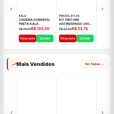
KALA
PINCEIS ATLAS
BOSCH
CADEIRA DOBRAVEL
KIT PINTURA
PARAFUS
PRETA KALA
ANTIRESPINGO 2003
FURADEI
ATLAS 03 PCS
12V GSR 
R$ 103,00
R$ 23,75
R$ 111,50
R$ 25,50
R$ 477,00
Carrinho
Pedir
Carrinho
Pedir
Carrinh
Mais Vendidos
Ver todos →