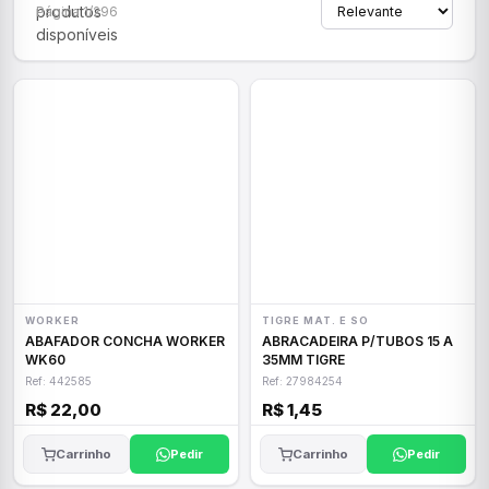
produtos
Página 1/296
disponíveis
WORKER
TIGRE MAT. E SO
ABAFADOR CONCHA WORKER
ABRACADEIRA P/TUBOS 15 A
WK60
35MM TIGRE
Ref: 442585
Ref: 27984254
R$ 22,00
R$ 1,45
Carrinho
Pedir
Carrinho
Pedir