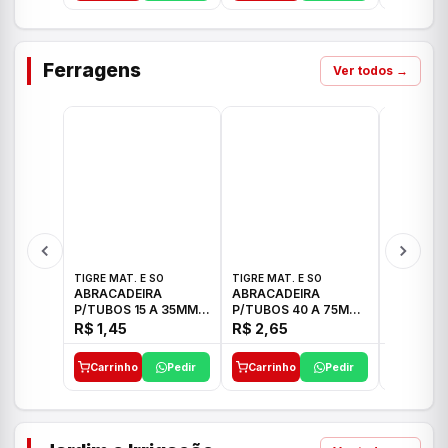
Ferragens
Ver todos →
TIGRE MAT. E SO
TIGRE MAT. E SO
TIGRE MAT
ABRACADEIRA
ABRACADEIRA
ABRACAD
P/TUBOS 15 A 35MM
P/TUBOS 40 A 75MM
P/TUBOS 
TIGRE
TIGRE
TIGRE
R$ 1,45
R$ 2,65
R$ 6,05
Carrinho
Pedir
Carrinho
Pedir
Carrinh