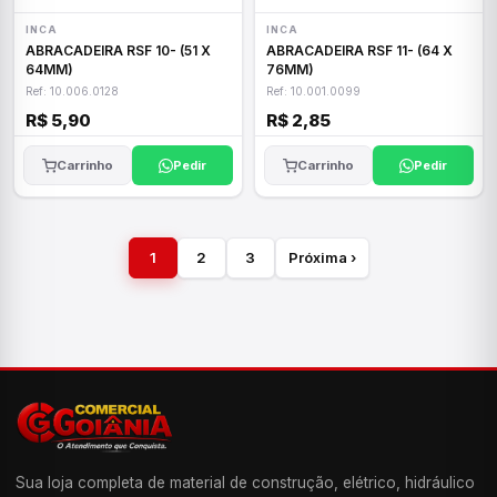
INCA
INCA
ABRACADEIRA RSF 10- (51 X
ABRACADEIRA RSF 11- (64 X
64MM)
76MM)
Ref: 10.006.0128
Ref: 10.001.0099
R$ 5,90
R$ 2,85
Carrinho
Pedir
Carrinho
Pedir
1
2
3
Próxima ›
Sua loja completa de material de construção, elétrico, hidráulico