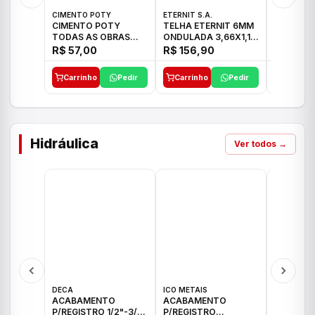
CIMENTO POTY
ETERNIT S.A.
LEF CERA
CIMENTO POTY
TELHA ETERNIT 6MM
PORCELA
TODAS AS OBRAS
ONDULADA 3,66X1,10
72X72 7
50KG CP-II F/32
48,80KG
C/2,59M
R$ 57,00
R$ 156,90
R$ 71,0
Carrinho
Pedir
Carrinho
Pedir
Carrinh
Hidráulica
Ver todos →
DECA
ICO METAIS
TIGRE
ACABAMENTO
ACABAMENTO
ACABAM
P/REGISTRO 1/2"-3/4"
P/REGISTRO
P/REGIS