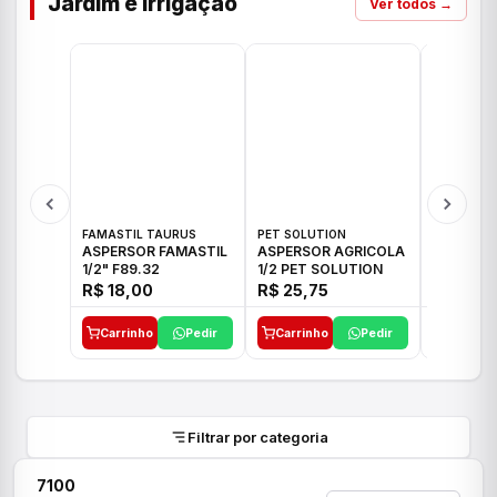
Jardim e Irrigação
Ver todos →
FAMASTIL TAURUS
PET SOLUTION
IMPLEBRA
ASPERSOR FAMASTIL
ASPERSOR AGRICOLA
ASPERSO
1/2" F89.32
1/2 PET SOLUTION
3/4 IMPL
R$ 18,00
R$ 25,75
R$ 26,3
Carrinho
Pedir
Carrinho
Pedir
Carrinh
Filtrar por categoria
7100