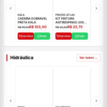
KALA
PINCEIS ATLAS
BOSCH
CADEIRA DOBRAVEL
KIT PINTURA
PARAFUS
PRETA KALA
ANTIRESPINGO 2003
FURADEI
ATLAS 03 PCS
12V GSR 
R$ 103,00
R$ 23,75
R$ 111,50
R$ 25,50
R$ 477,00
Carrinho
Pedir
Carrinho
Pedir
Carrinh
Hidráulica
Ver todos →