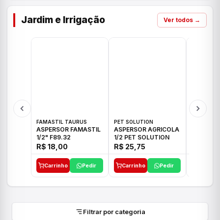
Jardim e Irrigação
Ver todos →
FAMASTIL TAURUS
PET SOLUTION
IMPLEBRA
ASPERSOR FAMASTIL
ASPERSOR AGRICOLA
ASPERSO
1/2" F89.32
1/2 PET SOLUTION
3/4 IMPL
R$ 18,00
R$ 25,75
R$ 26,3
Carrinho
Pedir
Carrinho
Pedir
Carrinh
Filtrar por categoria