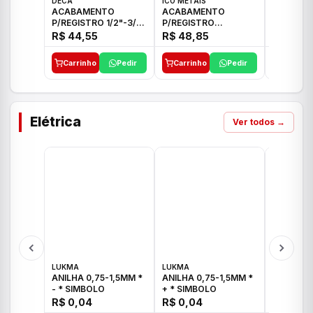
DECA
ICO METAIS
TIGRE
ACABAMENTO
ACABAMENTO
ACABAM
P/REGISTRO 1/2"-3/4"
P/REGISTRO
P/REGIS
E 1"C21.PQ DECA
1/2"-3/4"-1" ACB M
1/2"-3/4
R$ 44,55
R$ 48,85
R$ 32,9
CS 33 ICO
CROSS T
Carrinho
Pedir
Carrinho
Pedir
Carrinh
Elétrica
Ver todos →
LUKMA
LUKMA
LUKMA
ANILHA 0,75-1,5MM *
ANILHA 0,75-1,5MM *
ANILHA 0
- * SIMBOLO
+ * SIMBOLO
R$ 0,04
R$ 0,04
R$ 0,04