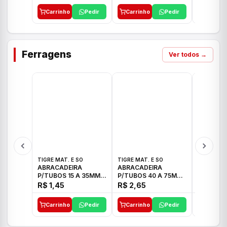
Carrinho
Pedir
Carrinho
Pedir
Carrinh
Ferragens
Ver todos →
TIGRE MAT. E SO
TIGRE MAT. E SO
TIGRE MAT
ABRACADEIRA
ABRACADEIRA
ABRACAD
P/TUBOS 15 A 35MM
P/TUBOS 40 A 75MM
P/TUBOS 
TIGRE
TIGRE
TIGRE
R$ 1,45
R$ 2,65
R$ 6,05
Carrinho
Pedir
Carrinho
Pedir
Carrinh