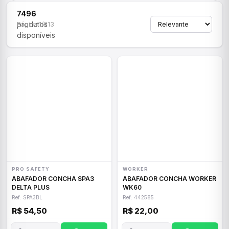
7496
produtos
Página 1/313
disponíveis
PRO SAFETY
WORKER
ABAFADOR CONCHA SPA3
ABAFADOR CONCHA WORKER
DELTA PLUS
WK60
Ref: SPA3BL
Ref: 442585
R$ 54,50
R$ 22,00