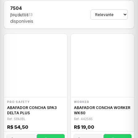
7504
produtos
Página 1/313
disponíveis
PRO SAFETY
WORKER
ABAFADOR CONCHA SPA3
ABAFADOR CONCHA WORKER
DELTA PLUS
WK60
Ref: SPA3BL
Ref: 442585
R$ 54,50
R$ 19,00