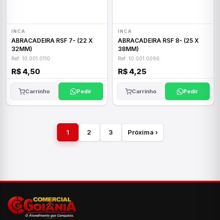
INCA
INCA
ABRACADEIRA RSF 7- (22 X
ABRACADEIRA RSF 8- (25 X
32MM)
38MM)
Ref: 10.001.0110
Ref: 10.001.0096
R$ 4,50
R$ 4,25
Carrinho
Pedir
Carrinho
Pedir
1
2
3
Próxima ›