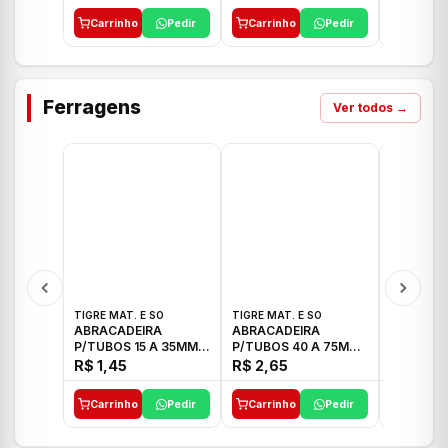
Carrinho
Pedir
Carrinho
Pedir
Carrinh
Ferragens
Ver todos →
TIGRE MAT. E SO
TIGRE MAT. E SO
TIGRE MAT
ABRACADEIRA
ABRACADEIRA
ABRACAD
P/TUBOS 15 A 35MM
P/TUBOS 40 A 75MM
P/TUBOS 
TIGRE
TIGRE
TIGRE
R$ 1,45
R$ 2,65
R$ 6,05
Carrinho
Pedir
Carrinho
Pedir
Carrinh