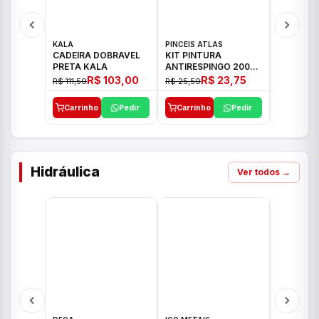
KALA
PINCEIS ATLAS
BOSCH
CADEIRA DOBRAVEL
KIT PINTURA
PARAFUS
PRETA KALA
ANTIRESPINGO 2003
FURADEI
ATLAS 03 PCS
12V GSR 
R$ 103,00
R$ 23,75
R$ 111,50
R$ 25,50
R$ 477,00
Carrinho
Pedir
Carrinho
Pedir
Carrinh
Hidráulica
Ver todos →