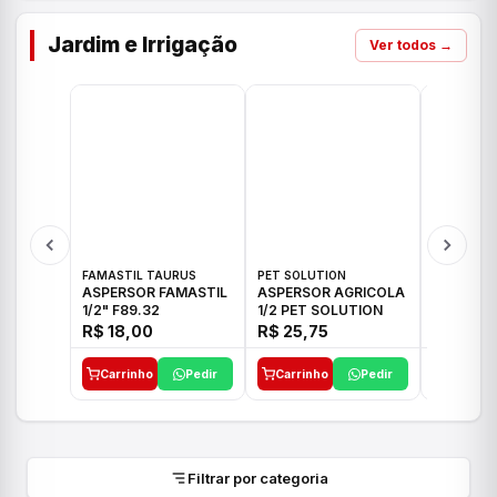
Jardim e Irrigação
Ver todos →
FAMASTIL TAURUS
PET SOLUTION
IMPLEBRA
ASPERSOR FAMASTIL
ASPERSOR AGRICOLA
ASPERSO
1/2" F89.32
1/2 PET SOLUTION
3/4 IMPL
R$ 18,00
R$ 25,75
R$ 26,3
Carrinho
Pedir
Carrinho
Pedir
Carrinh
Filtrar por categoria