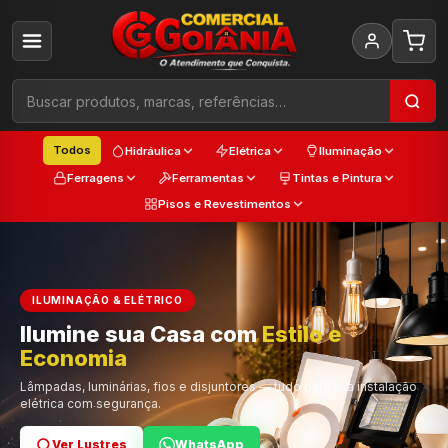
Todos
Hidráulica
Elétrica
Iluminação
Ferragens
Ferramentas
Tintas e Pintura
Pisos e Revestimentos
ILUMINAÇÃO & ELÉTRICO
Ilumine sua Casa com
Estilo e
Cada
Economia
Trabalho
Cor e Qualidade
Lâmpadas, luminárias, fios e disjuntores — tudo para sua instalação
elétrica com segurança.
Ver Lustres
Ver Ferramentas
Ver Tintas
WhatsApp
WhatsApp
WhatsApp