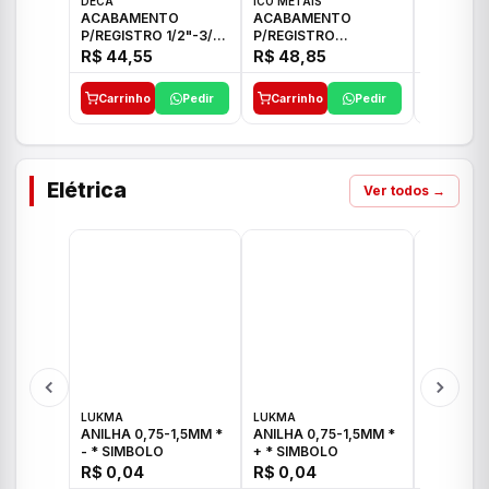
DECA
ICO METAIS
TIGRE
ACABAMENTO
ACABAMENTO
ACABAM
P/REGISTRO 1/2"-3/4"
P/REGISTRO
P/REGIS
E 1"C21.PQ DECA
1/2"-3/4"-1" ACB M
1/2"-3/4
R$ 44,55
R$ 48,85
R$ 32,9
CS 33 ICO
CROSS T
Carrinho
Pedir
Carrinho
Pedir
Carrinh
Elétrica
Ver todos →
LUKMA
LUKMA
LUKMA
ANILHA 0,75-1,5MM *
ANILHA 0,75-1,5MM *
ANILHA 0
- * SIMBOLO
+ * SIMBOLO
R$ 0,04
R$ 0,04
R$ 0,04