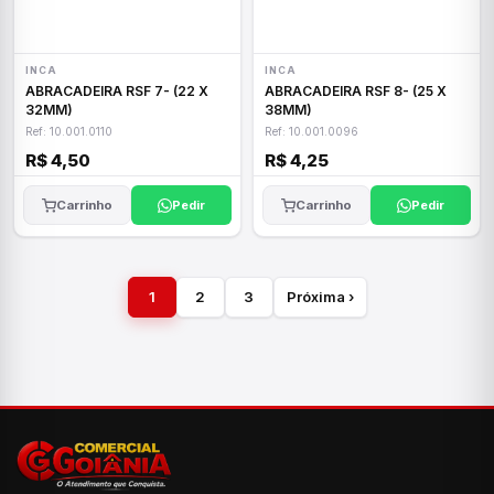
INCA
INCA
ABRACADEIRA RSF 7- (22 X
ABRACADEIRA RSF 8- (25 X
32MM)
38MM)
Ref: 10.001.0110
Ref: 10.001.0096
R$ 4,50
R$ 4,25
Carrinho
Pedir
Carrinho
Pedir
1
2
3
Próxima ›