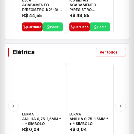
DECA
ICO METAIS
TIGRE
ACABAMENTO
ACABAMENTO
ACABAM
P/REGISTRO 1/2"-3/4"
P/REGISTRO
P/REGIS
E 1"C21.PQ DECA
1/2"-3/4"-1" ACB M
1/2"-3/4
R$ 44,55
R$ 48,85
R$ 32,9
CS 33 ICO
CROSS T
Carrinho
Pedir
Carrinho
Pedir
Carrinh
Elétrica
Ver todos →
LUKMA
LUKMA
LUKMA
ANILHA 0,75-1,5MM *
ANILHA 0,75-1,5MM *
ANILHA 0
- * SIMBOLO
+ * SIMBOLO
R$ 0,04
R$ 0,04
R$ 0,04