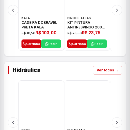
KALA
PINCEIS ATLAS
BOSCH
CADEIRA DOBRAVEL
KIT PINTURA
PARAFUS
PRETA KALA
ANTIRESPINGO 2003
FURADEI
ATLAS 03 PCS
12V GSR 
R$ 103,00
R$ 23,75
R$ 111,50
R$ 25,50
R$ 477,00
Carrinho
Pedir
Carrinho
Pedir
Carrinh
Hidráulica
Ver todos →