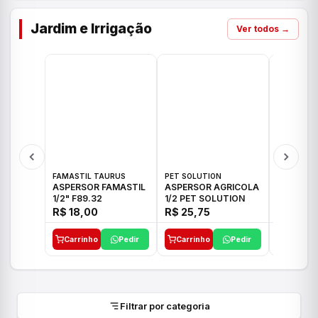
Jardim e Irrigação
Ver todos →
FAMASTIL TAURUS
PET SOLUTION
IMPLEBRA
ASPERSOR FAMASTIL
ASPERSOR AGRICOLA
ASPERSO
1/2" F89.32
1/2 PET SOLUTION
3/4 IMPL
R$ 18,00
R$ 25,75
R$ 26,3
Carrinho
Pedir
Carrinho
Pedir
Carrinh
Filtrar por categoria