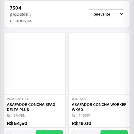
7504
produtos
Página 1/313
disponíveis
PRO SAFETY
WORKER
ABAFADOR CONCHA SPA3
ABAFADOR CONCHA WORKER
DELTA PLUS
WK60
Ref: SPA3BL
Ref: 442585
R$ 54,50
R$ 19,00