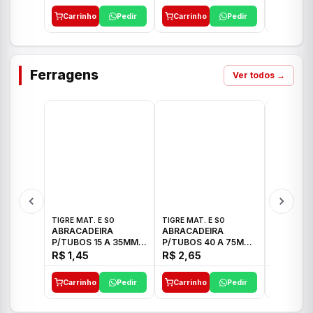
Carrinho
Pedir
Carrinho
Pedir
Carrinh
Ferragens
Ver todos →
TIGRE MAT. E SO
TIGRE MAT. E SO
TIGRE MAT
ABRACADEIRA
ABRACADEIRA
ABRACAD
P/TUBOS 15 A 35MM
P/TUBOS 40 A 75MM
P/TUBOS 
TIGRE
TIGRE
TIGRE
R$ 1,45
R$ 2,65
R$ 6,05
Carrinho
Pedir
Carrinho
Pedir
Carrinh