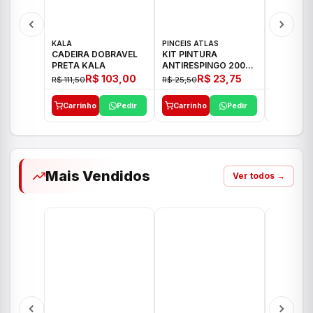
KALA
PINCEIS ATLAS
BOSCH
CADEIRA DOBRAVEL
KIT PINTURA
PARAFUS
PRETA KALA
ANTIRESPINGO 2003
FURADEI
ATLAS 03 PCS
12V GSR 
R$ 103,00
R$ 23,75
R$ 111,50
R$ 25,50
R$ 477,00
Carrinho
Pedir
Carrinho
Pedir
Carrinh
Mais Vendidos
Ver todos →