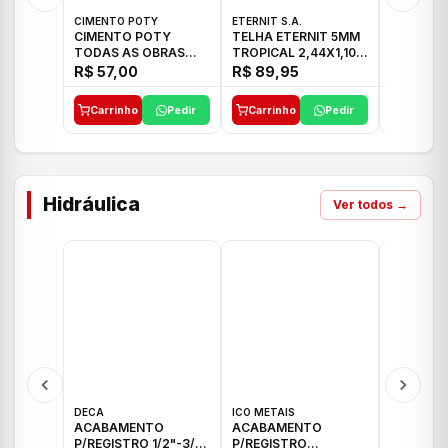
CIMENTO POTY
ETERNIT S.A.
ETERNIT S
CIMENTO POTY
TELHA ETERNIT 5MM
TELHA E
TODAS AS OBRAS
TROPICAL 2,44X1,10
ONDULAD
50KG CP-II F/32
27,10KG
48,80KG
R$ 57,00
R$ 89,95
R$ 156,
Carrinho
Pedir
Carrinho
Pedir
Carrinh
Hidráulica
Ver todos →
DECA
ICO METAIS
TIGRE
ACABAMENTO
ACABAMENTO
ACABAM
P/REGISTRO 1/2"-3/4"
P/REGISTRO
P/REGIS