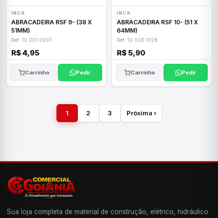
INCA
INCA
ABRACADEIRA RSF 9- (38 X
ABRACADEIRA RSF 10- (51 X
51MM)
64MM)
Ref: 10.001.0097
Ref: 10.006.0128
R$ 4,95
R$ 5,90
Carrinho
Pedir
Carrinho
Pedir
1
2
3
Próxima ›
Sua loja completa de material de construção, elétrico, hidráulico