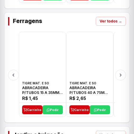
Ferragens
Ver todos →
TIGRE MAT. E SO
TIGRE MAT. E SO
TIGRE MAT
ABRACADEIRA
ABRACADEIRA
ABRACAD
P/TUBOS 15 A 35MM
P/TUBOS 40 A 75MM
P/TUBOS 
TIGRE
TIGRE
TIGRE
R$ 1,45
R$ 2,65
R$ 6,05
Carrinho
Pedir
Carrinho
Pedir
Carrinh