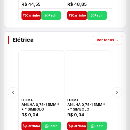
E 1"C21.PQ DECA
1/2"-3/4"-1" ACB M
1/2"-3/4
R$ 44,55
R$ 48,85
R$ 32,9
CS 33 ICO
CROSS T
Carrinho
Pedir
Carrinho
Pedir
Carrinh
Elétrica
Ver todos →
LUKMA
LUKMA
LUKMA
ANILHA 0,75-1,5MM *
ANILHA 0,75-1,5MM *
ANILHA 0
+ * SIMBOLO
- * SIMBOLO
R$ 0,04
R$ 0,04
R$ 0,04
Carrinho
Pedir
Carrinho
Pedir
Carrinh