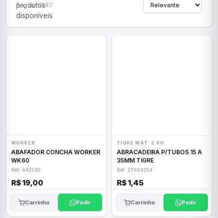
produtos
Página 1/297
disponíveis
WORKER
TIGRE MAT. E SO
ABAFADOR CONCHA WORKER
ABRACADEIRA P/TUBOS 15 A
WK60
35MM TIGRE
Ref: 442585
Ref: 27984254
R$ 19,00
R$ 1,45
Carrinho
Pedir
Carrinho
Pedir