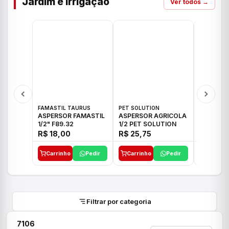
Jardim e Irrigação
Ver todos →
FAMASTIL TAURUS
PET SOLUTION
IMPLEBRA
ASPERSOR FAMASTIL
ASPERSOR AGRICOLA
ASPERSO
1/2" F89.32
1/2 PET SOLUTION
3/4 IMPL
R$ 18,00
R$ 25,75
R$ 26,3
Carrinho
Pedir
Carrinho
Pedir
Carrinh
Filtrar por categoria
7106