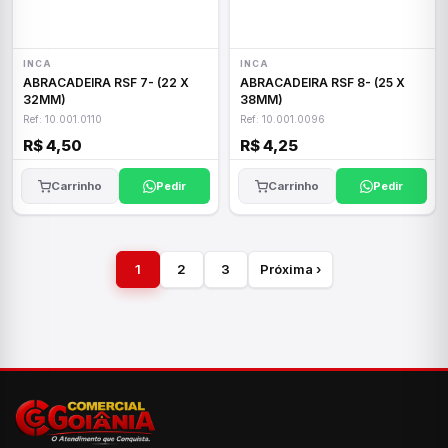
INCA
INCA
ABRACADEIRA RSF 7- (22 X
ABRACADEIRA RSF 8- (25 X
32MM)
38MM)
Ref: 10.001.0110
Ref: 10.001.0096
R$ 4,50
R$ 4,25
Carrinho
Pedir
Carrinho
Pedir
1
2
3
Próxima ›