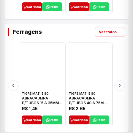
Carrinho
Pedir
Carrinho
Pedir
Carrinh
Ferragens
Ver todos →
TIGRE MAT. E SO
TIGRE MAT. E SO
TIGRE MAT
ABRACADEIRA
ABRACADEIRA
ABRACAD
P/TUBOS 15 A 35MM
P/TUBOS 40 A 75MM
P/TUBOS 
TIGRE
TIGRE
TIGRE
R$ 1,45
R$ 2,65
R$ 6,05
Carrinho
Pedir
Carrinho
Pedir
Carrinh