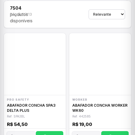
7504
produtos
Página 1/313
disponíveis
PRO SAFETY
WORKER
ABAFADOR CONCHA SPA3
ABAFADOR CONCHA WORKER
DELTA PLUS
WK60
Ref: SPA3BL
Ref: 442585
R$ 54,50
R$ 19,00