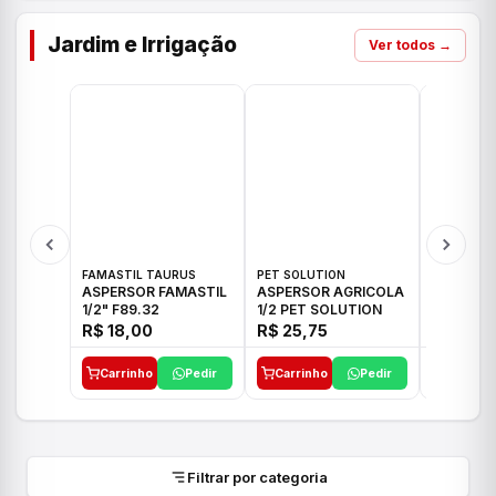
Jardim e Irrigação
Ver todos →
FAMASTIL TAURUS
PET SOLUTION
IMPLEBRA
ASPERSOR FAMASTIL
ASPERSOR AGRICOLA
ASPERSO
1/2" F89.32
1/2 PET SOLUTION
3/4 IMPL
R$ 18,00
R$ 25,75
R$ 26,3
Carrinho
Pedir
Carrinho
Pedir
Carrinh
Filtrar por categoria