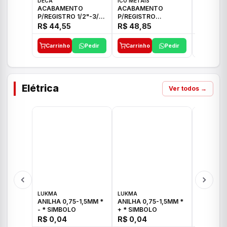
DECA
ICO METAIS
TIGRE
ACABAMENTO
ACABAMENTO
ACABAM
P/REGISTRO 1/2"-3/4"
P/REGISTRO
P/REGIS
E 1"C21.PQ DECA
1/2"-3/4"-1" ACB M
1/2"-3/4
R$ 44,55
R$ 48,85
R$ 32,9
CS 33 ICO
CROSS T
Carrinho
Pedir
Carrinho
Pedir
Carrinh
Elétrica
Ver todos →
LUKMA
LUKMA
LUKMA
ANILHA 0,75-1,5MM *
ANILHA 0,75-1,5MM *
ANILHA 0
- * SIMBOLO
+ * SIMBOLO
R$ 0,04
R$ 0,04
R$ 0,04