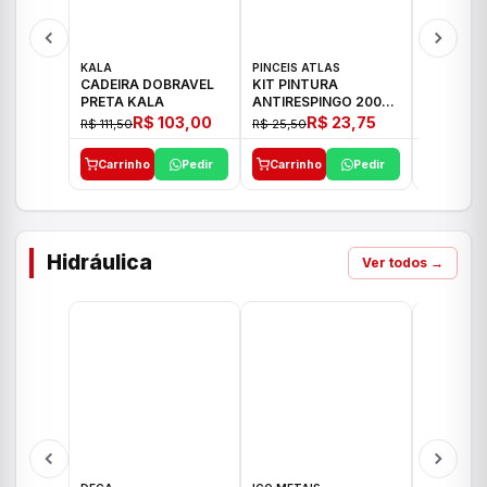
KALA
PINCEIS ATLAS
BOSCH
CADEIRA DOBRAVEL
KIT PINTURA
PARAFUS
PRETA KALA
ANTIRESPINGO 2003
FURADEI
ATLAS 03 PCS
12V GSR 
R$ 103,00
R$ 23,75
R$ 111,50
R$ 25,50
R$ 477,00
Carrinho
Pedir
Carrinho
Pedir
Carrinh
Hidráulica
Ver todos →