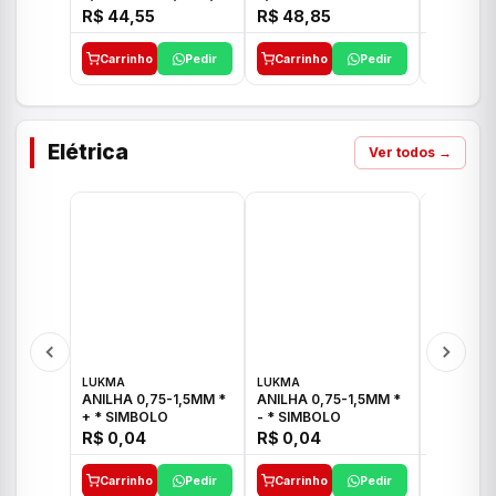
E 1"C21.PQ DECA
1/2"-3/4"-1" ACB M
1/2"-3/4
R$ 44,55
R$ 48,85
R$ 32,9
CS 33 ICO
CROSS T
Carrinho
Pedir
Carrinho
Pedir
Carrinh
Elétrica
Ver todos →
LUKMA
LUKMA
LUKMA
ANILHA 0,75-1,5MM *
ANILHA 0,75-1,5MM *
ANILHA 0
+ * SIMBOLO
- * SIMBOLO
R$ 0,04
R$ 0,04
R$ 0,04
Carrinho
Pedir
Carrinho
Pedir
Carrinh