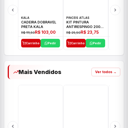
KALA
PINCEIS ATLAS
BOSCH
CADEIRA DOBRAVEL
KIT PINTURA
PARAFUS
PRETA KALA
ANTIRESPINGO 2003
FURADEI
ATLAS 03 PCS
12V GSR 
R$ 103,00
R$ 23,75
R$ 111,50
R$ 25,50
R$ 477,00
Carrinho
Pedir
Carrinho
Pedir
Carrinh
Mais Vendidos
Ver todos →