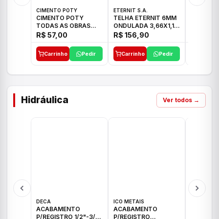
CIMENTO POTY
ETERNIT S.A.
LEF CERA
CIMENTO POTY
TELHA ETERNIT 6MM
PORCELA
TODAS AS OBRAS
ONDULADA 3,66X1,10
72X72 7
50KG CP-II F/32
48,80KG
C/2,59M
R$ 57,00
R$ 156,90
R$ 71,0
Carrinho
Pedir
Carrinho
Pedir
Carrinh
Hidráulica
Ver todos →
DECA
ICO METAIS
TIGRE
ACABAMENTO
ACABAMENTO
ACABAM
P/REGISTRO 1/2"-3/4"
P/REGISTRO
P/REGIS