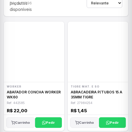
produtos
Página 1/296
disponíveis
WORKER
TIGRE MAT. E SO
ABAFADOR CONCHA WORKER
ABRACADEIRA P/TUBOS 15 A
WK60
35MM TIGRE
Ref: 442585
Ref: 27984254
R$ 22,00
R$ 1,45
Carrinho
Pedir
Carrinho
Pedir