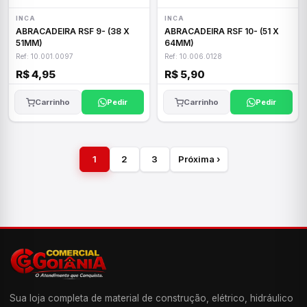
INCA
INCA
ABRACADEIRA RSF 9- (38 X
ABRACADEIRA RSF 10- (51 X
51MM)
64MM)
Ref: 10.001.0097
Ref: 10.006.0128
R$ 4,95
R$ 5,90
Carrinho
Pedir
Carrinho
Pedir
1
2
3
Próxima ›
Sua loja completa de material de construção, elétrico, hidráulico