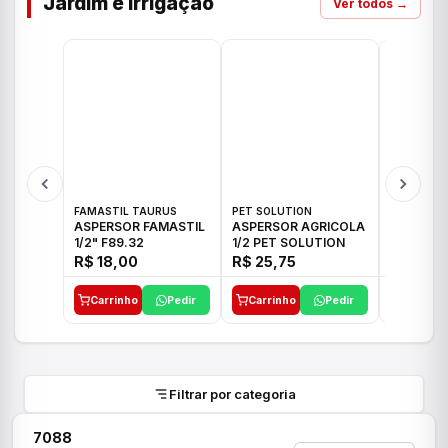
Jardim e Irrigação
Ver todos →
FAMASTIL TAURUS
PET SOLUTION
IMPLEBRA
ASPERSOR FAMASTIL
ASPERSOR AGRICOLA
ASPERSO
1/2" F89.32
1/2 PET SOLUTION
3/4 IMPL
R$ 18,00
R$ 25,75
R$ 26,3
Carrinho
Pedir
Carrinho
Pedir
Carrinh
Filtrar por categoria
7088