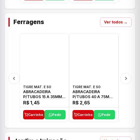
Ferragens
Ver todos →
TIGRE MAT. E SO
TIGRE MAT. E SO
TIGRE MAT
ABRACADEIRA
ABRACADEIRA
ABRACAD
P/TUBOS 15 A 35MM
P/TUBOS 40 A 75MM
P/TUBOS 
TIGRE
TIGRE
TIGRE
R$ 1,45
R$ 2,65
R$ 6,05
Carrinho
Pedir
Carrinho
Pedir
Carrinh