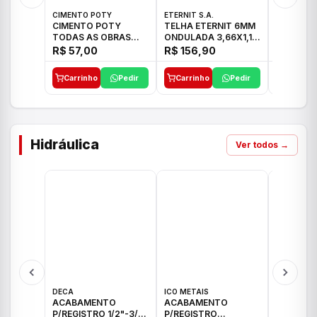
CIMENTO POTY
ETERNIT S.A.
LEF CERA
CIMENTO POTY
TELHA ETERNIT 6MM
PORCELA
TODAS AS OBRAS
ONDULADA 3,66X1,10
72X72 7
50KG CP-II F/32
48,80KG
C/2,59M
R$ 57,00
R$ 156,90
R$ 71,0
Carrinho
Pedir
Carrinho
Pedir
Carrinh
Hidráulica
Ver todos →
DECA
ICO METAIS
TIGRE
ACABAMENTO
ACABAMENTO
ACABAM
P/REGISTRO 1/2"-3/4"
P/REGISTRO
P/REGIS