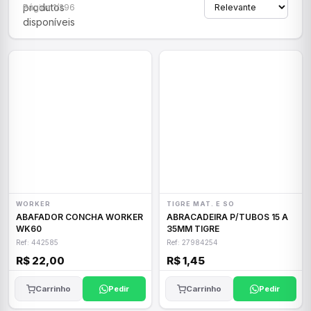
produtos
Página 1/296
disponíveis
WORKER
TIGRE MAT. E SO
ABAFADOR CONCHA WORKER
ABRACADEIRA P/TUBOS 15 A
WK60
35MM TIGRE
Ref: 442585
Ref: 27984254
R$ 22,00
R$ 1,45
Carrinho
Pedir
Carrinho
Pedir