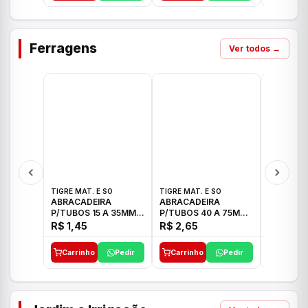
Ferragens
Ver todos →
TIGRE MAT. E SO
TIGRE MAT. E SO
TIGRE MAT
ABRACADEIRA
ABRACADEIRA
ABRACAD
P/TUBOS 15 A 35MM
P/TUBOS 40 A 75MM
P/TUBOS 
TIGRE
TIGRE
TIGRE
R$ 1,45
R$ 2,65
R$ 6,05
Carrinho
Pedir
Carrinho
Pedir
Carrinh