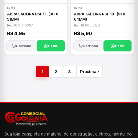
INCA
INCA
ABRACADEIRA RSF 9- (38 X
ABRACADEIRA RSF 10- (51 X
51MM)
64MM)
Ref: 10.001.0097
Ref: 10.006.0128
R$ 4,95
R$ 5,90
Carrinho
Pedir
Carrinho
Pedir
1
2
3
Próxima ›
Sua loja completa de material de construção, elétrico, hidráulico