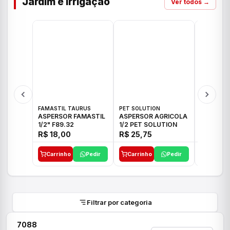
Jardim e Irrigação
Ver todos →
FAMASTIL TAURUS
PET SOLUTION
IMPLEBRA
ASPERSOR FAMASTIL
ASPERSOR AGRICOLA
ASPERSO
1/2" F89.32
1/2 PET SOLUTION
3/4 IMPL
R$ 18,00
R$ 25,75
R$ 26,3
Carrinho
Pedir
Carrinho
Pedir
Carrinh
Filtrar por categoria
7088