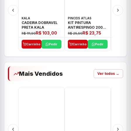
KALA
PINCEIS ATLAS
BOSCH
CADEIRA DOBRAVEL
KIT PINTURA
PARAFUS
PRETA KALA
ANTIRESPINGO 2003
FURADEI
ATLAS 03 PCS
12V GSR 
R$ 103,00
R$ 23,75
R$ 111,50
R$ 25,50
R$ 477,00
Carrinho
Pedir
Carrinho
Pedir
Carrinh
Mais Vendidos
Ver todos →