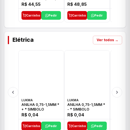
E 1"C21.PQ DECA
1/2"-3/4"-1" ACB M
1/2"-3/4
R$ 44,55
R$ 48,85
R$ 32,9
CS 33 ICO
CROSS T
Carrinho
Pedir
Carrinho
Pedir
Carrinh
Elétrica
Ver todos →
LUKMA
LUKMA
LUKMA
ANILHA 0,75-1,5MM *
ANILHA 0,75-1,5MM *
ANILHA 0
+ * SIMBOLO
- * SIMBOLO
R$ 0,04
R$ 0,04
R$ 0,04
Carrinho
Pedir
Carrinho
Pedir
Carrinh