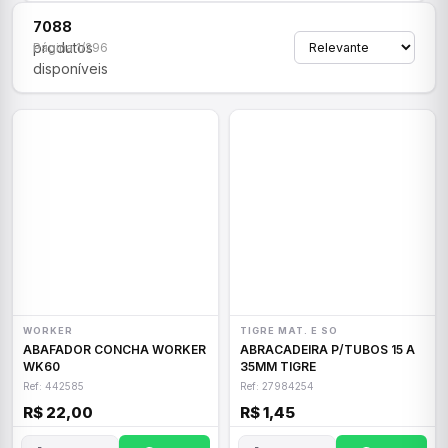
7088
produtos
Página 1/296
disponíveis
WORKER
TIGRE MAT. E SO
ABAFADOR CONCHA WORKER
ABRACADEIRA P/TUBOS 15 A
WK60
35MM TIGRE
Ref: 442585
Ref: 27984254
R$ 22,00
R$ 1,45