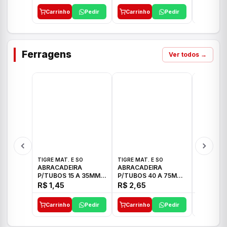
Carrinho
Pedir
Carrinho
Pedir
Carrinh
Ferragens
Ver todos →
TIGRE MAT. E SO
TIGRE MAT. E SO
TIGRE MAT
ABRACADEIRA
ABRACADEIRA
ABRACAD
P/TUBOS 15 A 35MM
P/TUBOS 40 A 75MM
P/TUBOS 
TIGRE
TIGRE
TIGRE
R$ 1,45
R$ 2,65
R$ 6,05
Carrinho
Pedir
Carrinho
Pedir
Carrinh