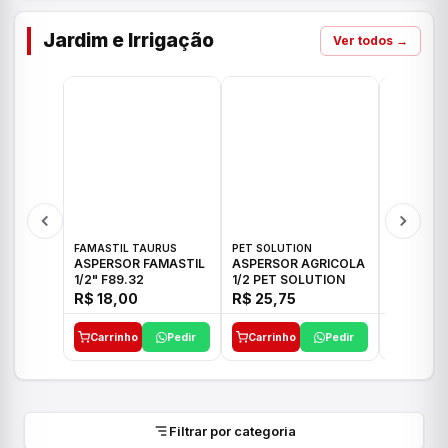
Jardim e Irrigação
Ver todos →
FAMASTIL TAURUS
PET SOLUTION
IMPLEBRA
ASPERSOR FAMASTIL
ASPERSOR AGRICOLA
ASPERSO
1/2" F89.32
1/2 PET SOLUTION
3/4 IMPL
R$ 18,00
R$ 25,75
R$ 26,3
Carrinho
Pedir
Carrinho
Pedir
Carrinh
Filtrar por categoria