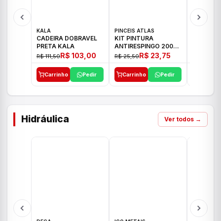
KALA
PINCEIS ATLAS
BOSCH
CADEIRA DOBRAVEL
KIT PINTURA
PARAFUS
PRETA KALA
ANTIRESPINGO 2003
FURADEI
ATLAS 03 PCS
12V GSR 
R$ 103,00
R$ 23,75
R$ 111,50
R$ 25,50
R$ 477,00
Carrinho
Pedir
Carrinho
Pedir
Carrinh
Hidráulica
Ver todos →