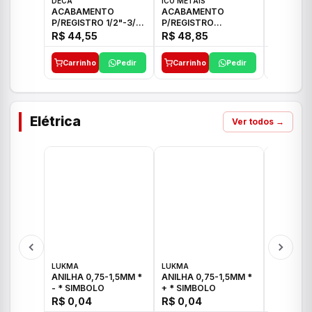
DECA
ICO METAIS
TIGRE
ACABAMENTO
ACABAMENTO
ACABAM
P/REGISTRO 1/2"-3/4"
P/REGISTRO
P/REGIS
E 1"C21.PQ DECA
1/2"-3/4"-1" ACB M
1/2"-3/4
R$ 44,55
R$ 48,85
R$ 32,9
CS 33 ICO
CROSS T
Carrinho
Pedir
Carrinho
Pedir
Carrinh
Elétrica
Ver todos →
LUKMA
LUKMA
LUKMA
ANILHA 0,75-1,5MM *
ANILHA 0,75-1,5MM *
ANILHA 0
- * SIMBOLO
+ * SIMBOLO
R$ 0,04
R$ 0,04
R$ 0,04