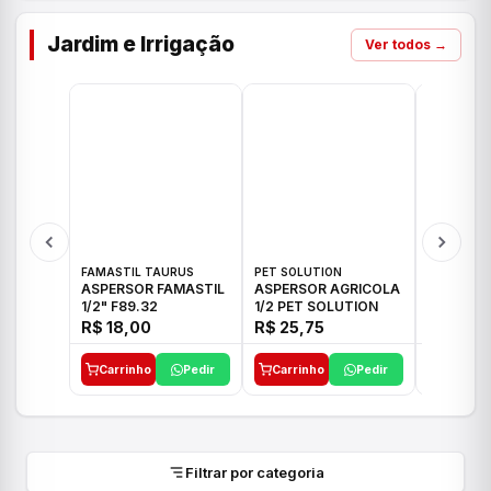
Jardim e Irrigação
Ver todos →
FAMASTIL TAURUS
PET SOLUTION
IMPLEBRA
ASPERSOR FAMASTIL
ASPERSOR AGRICOLA
ASPERSO
1/2" F89.32
1/2 PET SOLUTION
3/4 IMPL
R$ 18,00
R$ 25,75
R$ 26,3
Carrinho
Pedir
Carrinho
Pedir
Carrinh
Filtrar por categoria