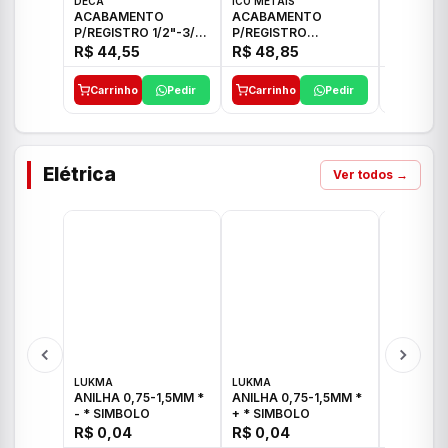
DECA
ICO METAIS
TIGRE
ACABAMENTO
ACABAMENTO
ACABAM
P/REGISTRO 1/2"-3/4"
P/REGISTRO
P/REGIS
E 1"C21.PQ DECA
1/2"-3/4"-1" ACB M
1/2"-3/4
R$ 44,55
R$ 48,85
R$ 32,9
CS 33 ICO
CROSS T
Carrinho
Pedir
Carrinho
Pedir
Carrinh
Elétrica
Ver todos →
LUKMA
LUKMA
LUKMA
ANILHA 0,75-1,5MM *
ANILHA 0,75-1,5MM *
ANILHA 0
- * SIMBOLO
+ * SIMBOLO
R$ 0,04
R$ 0,04
R$ 0,04