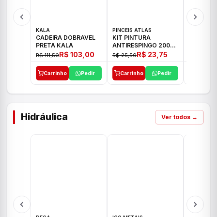
KALA
PINCEIS ATLAS
BOSCH
CADEIRA DOBRAVEL
KIT PINTURA
PARAFUS
PRETA KALA
ANTIRESPINGO 2003
FURADEI
ATLAS 03 PCS
12V GSR 
R$ 103,00
R$ 23,75
R$ 111,50
R$ 25,50
R$ 477,00
Carrinho
Pedir
Carrinho
Pedir
Carrinh
Hidráulica
Ver todos →