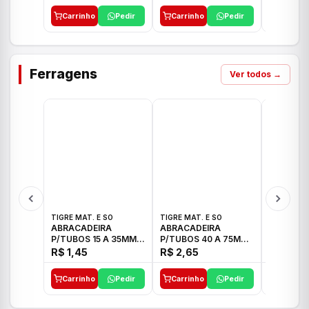
Carrinho
Pedir
Carrinho
Pedir
Carrinh
Ferragens
Ver todos →
TIGRE MAT. E SO
TIGRE MAT. E SO
TIGRE MAT
ABRACADEIRA
ABRACADEIRA
ABRACAD
P/TUBOS 15 A 35MM
P/TUBOS 40 A 75MM
P/TUBOS 
TIGRE
TIGRE
TIGRE
R$ 1,45
R$ 2,65
R$ 6,05
Carrinho
Pedir
Carrinho
Pedir
Carrinh