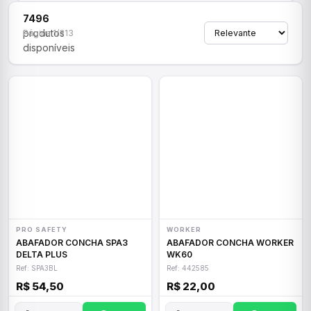
7496
produtos
Página 1/313
disponíveis
PRO SAFETY
WORKER
ABAFADOR CONCHA SPA3
ABAFADOR CONCHA WORKER
DELTA PLUS
WK60
Ref: SPA3BL
Ref: 442585
R$ 54,50
R$ 22,00