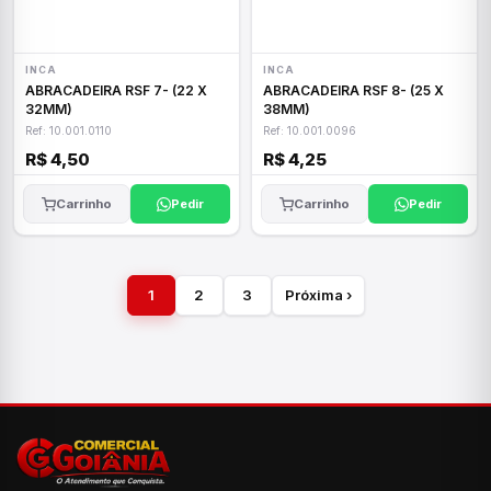
INCA
INCA
ABRACADEIRA RSF 7- (22 X
ABRACADEIRA RSF 8- (25 X
32MM)
38MM)
Ref: 10.001.0110
Ref: 10.001.0096
R$ 4,50
R$ 4,25
Carrinho
Pedir
Carrinho
Pedir
1
2
3
Próxima ›