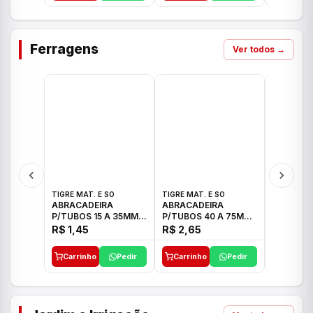
Ferragens
Ver todos →
TIGRE MAT. E SO
TIGRE MAT. E SO
TIGRE MAT
ABRACADEIRA
ABRACADEIRA
ABRACAD
P/TUBOS 15 A 35MM
P/TUBOS 40 A 75MM
P/TUBOS 
TIGRE
TIGRE
TIGRE
R$ 1,45
R$ 2,65
R$ 6,05
Carrinho
Pedir
Carrinho
Pedir
Carrinh