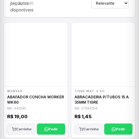
produtos
Página 1/296
disponíveis
WORKER
TIGRE MAT. E SO
ABAFADOR CONCHA WORKER
ABRACADEIRA P/TUBOS 15 A
WK60
35MM TIGRE
Ref: 442585
Ref: 27984254
R$ 19,00
R$ 1,45
Carrinho
Pedir
Carrinho
Pedir