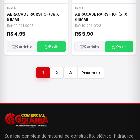
INCA
INCA
ABRACADEIRA RSF 9- (38 X
ABRACADEIRA RSF 10- (51 X
51MM)
64MM)
Ref: 10.001.0097
Ref: 10.006.0128
R$ 4,95
R$ 5,90
Carrinho
Pedir
Carrinho
Pedir
1
2
3
Próxima ›
Sua loja completa de material de construção, elétrico, hidráulico