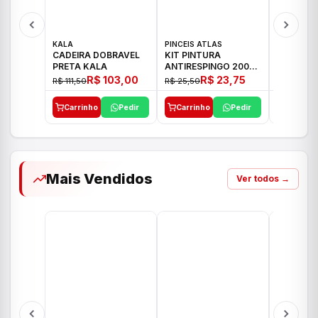
KALA
PINCEIS ATLAS
BOSCH
CADEIRA DOBRAVEL
KIT PINTURA
PARAFUS
PRETA KALA
ANTIRESPINGO 2003
FURADEI
ATLAS 03 PCS
12V GSR 
R$ 103,00
R$ 23,75
R$ 111,50
R$ 25,50
R$ 477,00
Carrinho
Pedir
Carrinho
Pedir
Carrinh
Mais Vendidos
Ver todos →