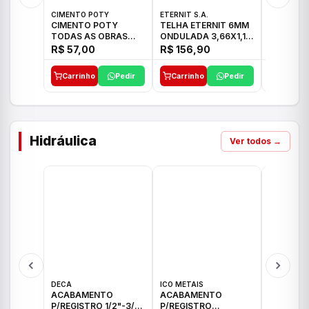
CIMENTO POTY
ETERNIT S.A.
ETERNIT S
CIMENTO POTY
TELHA ETERNIT 6MM
TELHA E
TODAS AS OBRAS
ONDULADA 3,66X1,10
TROPICAL
50KG CP-II F/32
48,80KG
27,10KG
R$ 57,00
R$ 156,90
R$ 89,
Carrinho
Pedir
Carrinho
Pedir
Carrinh
Hidráulica
Ver todos →
DECA
ICO METAIS
TIGRE
ACABAMENTO
ACABAMENTO
ACABAM
P/REGISTRO 1/2"-3/4"
P/REGISTRO
P/REGIS