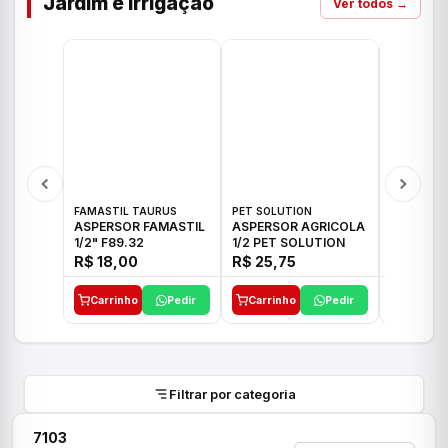
Jardim e Irrigação
Ver todos →
FAMASTIL TAURUS
PET SOLUTION
IMPLEBRA
ASPERSOR FAMASTIL
ASPERSOR AGRICOLA
ASPERSO
1/2" F89.32
1/2 PET SOLUTION
3/4 IMPL
R$ 18,00
R$ 25,75
R$ 26,3
Carrinho
Pedir
Carrinho
Pedir
Carrinh
Filtrar por categoria
7103