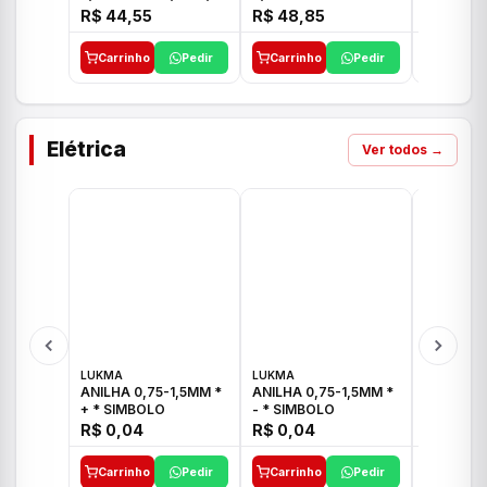
E 1"C21.PQ DECA
1/2"-3/4"-1" ACB M
1/2"-3/4
R$ 44,55
R$ 48,85
R$ 32,9
CS 33 ICO
CROSS T
Carrinho
Pedir
Carrinho
Pedir
Carrinh
Elétrica
Ver todos →
LUKMA
LUKMA
LUKMA
ANILHA 0,75-1,5MM *
ANILHA 0,75-1,5MM *
ANILHA 0
+ * SIMBOLO
- * SIMBOLO
R$ 0,04
R$ 0,04
R$ 0,04
Carrinho
Pedir
Carrinho
Pedir
Carrinh