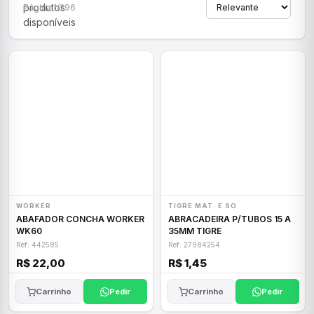
produtos
Página 1/296
disponíveis
WORKER
TIGRE MAT. E SO
ABAFADOR CONCHA WORKER
ABRACADEIRA P/TUBOS 15 A
WK60
35MM TIGRE
Ref: 442585
Ref: 27984254
R$ 22,00
R$ 1,45
Carrinho
Pedir
Carrinho
Pedir