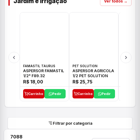
Jardim e Irrigação
Ver todos →
FAMASTIL TAURUS
PET SOLUTION
IMPLEBRA
ASPERSOR FAMASTIL
ASPERSOR AGRICOLA
ASPERSO
1/2" F89.32
1/2 PET SOLUTION
3/4 IMPL
R$ 18,00
R$ 25,75
R$ 26,3
Carrinho
Pedir
Carrinho
Pedir
Carrinh
Filtrar por categoria
7088