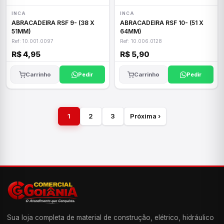
INCA
INCA
ABRACADEIRA RSF 9- (38 X
ABRACADEIRA RSF 10- (51 X
51MM)
64MM)
Ref: 10.001.0097
Ref: 10.006.0128
R$ 4,95
R$ 5,90
Carrinho
Pedir
Carrinho
Pedir
1
2
3
Próxima ›
Sua loja completa de material de construção, elétrico, hidráulico