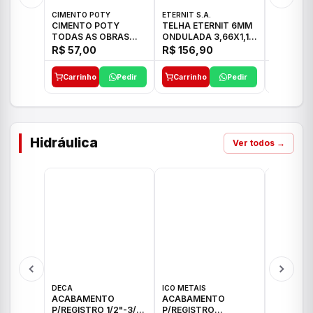
CIMENTO POTY
ETERNIT S.A.
LEF CERA
CIMENTO POTY
TELHA ETERNIT 6MM
PORCELA
TODAS AS OBRAS
ONDULADA 3,66X1,10
72X72 7
50KG CP-II F/32
48,80KG
C/2,59M
R$ 57,00
R$ 156,90
R$ 71,0
Carrinho
Pedir
Carrinho
Pedir
Carrinh
Hidráulica
Ver todos →
DECA
ICO METAIS
TIGRE
ACABAMENTO
ACABAMENTO
ACABAM
P/REGISTRO 1/2"-3/4"
P/REGISTRO
P/REGIS