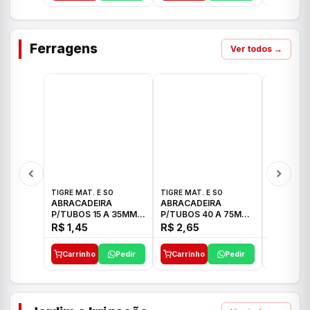
Ferragens
Ver todos →
TIGRE MAT. E SO
TIGRE MAT. E SO
TIGRE MAT
ABRACADEIRA
ABRACADEIRA
ABRACAD
P/TUBOS 15 A 35MM
P/TUBOS 40 A 75MM
P/TUBOS 
TIGRE
TIGRE
TIGRE
R$ 1,45
R$ 2,65
R$ 6,05
Carrinho
Pedir
Carrinho
Pedir
Carrinh