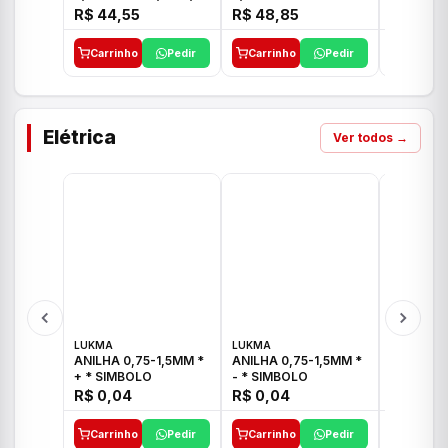
E 1"C21.PQ DECA
1/2"-3/4"-1" ACB M
1/2"-3/4
R$ 44,55
R$ 48,85
R$ 32,9
CS 33 ICO
CROSS T
Carrinho
Pedir
Carrinho
Pedir
Carrinh
Elétrica
Ver todos →
LUKMA
LUKMA
LUKMA
ANILHA 0,75-1,5MM *
ANILHA 0,75-1,5MM *
ANILHA 0
+ * SIMBOLO
- * SIMBOLO
R$ 0,04
R$ 0,04
R$ 0,04
Carrinho
Pedir
Carrinho
Pedir
Carrinh