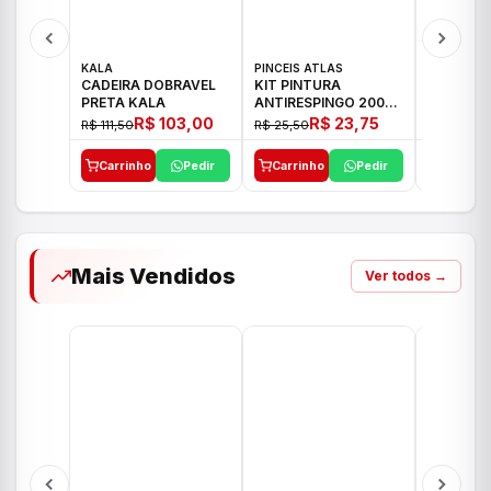
KALA
PINCEIS ATLAS
BOSCH
CADEIRA DOBRAVEL
KIT PINTURA
PARAFUS
PRETA KALA
ANTIRESPINGO 2003
FURADEI
ATLAS 03 PCS
12V GSR 
R$ 103,00
R$ 23,75
R$ 111,50
R$ 25,50
R$ 477,00
Carrinho
Pedir
Carrinho
Pedir
Carrinh
Mais Vendidos
Ver todos →