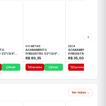
ICO METAIS
DECA
TO
ACABAMENTO
ACABAMENTO
 1/2"/3/4"
P/REGISTRO 1/2"/3/4"
P/REGISTRO 1/2"/3/4" C-
CO
ACB CS ALV E ICO
35 DECA
R$ 80,35
R$ 35,00
Pedir
Carrinho
Pedir
Carrinho
Pedir
Ver todos →