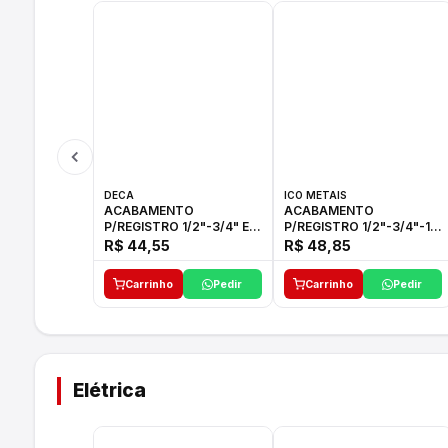
DECA
ICO METAIS
ACABAMENTO
ACABAMENTO
P/REGISTRO 1/2"-3/4" E
P/REGISTRO 1/2"-3/4"-1"
1"C21.PQ DECA
ACB M CS 33 ICO
R$ 44,55
R$ 48,85
Carrinho
Pedir
Carrinho
Pedir
Elétrica