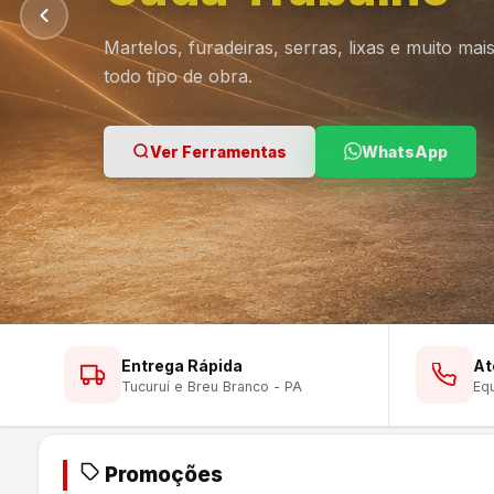
Martelos, furadeiras, serras, lixas e muito ma
todo tipo de obra.
Ver Lustres
Ver Ferramentas
Ver Tintas
WhatsApp
WhatsApp
WhatsApp
Entrega Rápida
At
Tucuruí e Breu Branco - PA
Equ
Promoções