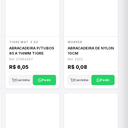
TIGRE MAT. E SO
WORKER
ABRACADEIRA P/TUBOS
ABRACADEIRA DE NYLON
85 A 114MM TIGRE
10CM
Ref: 27984287
Ref: 2202
R$ 6,05
R$ 0,08
Pedir
Pedir
Carrinho
Carrinho