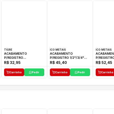
TIGRE
ICO METAIS
ICO METAIS
ACABAMENTO
ACABAMENTO
ACABAMEN
P/REGISTRO
P/REGISTRO 1/2"/3/4"
P/REGISTRO
1/2"-3/4"-1"ELLA CROSS
1416 ACB 33 E ICO
1416 C-50 I
R$ 32,95
R$ 45,40
R$ 52,45
TIGRE
Carrinho
Pedir
Carrinho
Pedir
Carrinho