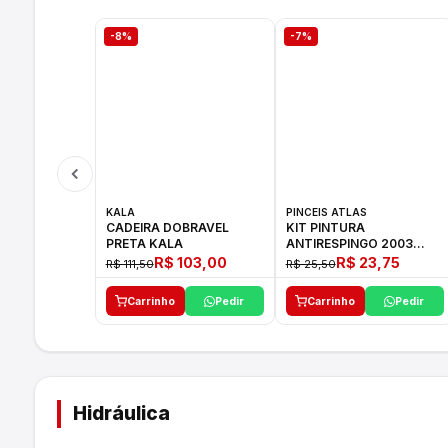
-8%
-7%
KALA
PINCEIS ATLAS
CADEIRA DOBRAVEL
KIT PINTURA
PRETA KALA
ANTIRESPINGO 2003
ATLAS 03 PCS
R$ 103,00
R$ 23,75
R$ 111,50
R$ 25,50
Carrinho
Pedir
Carrinho
Pedir
Hidráulica