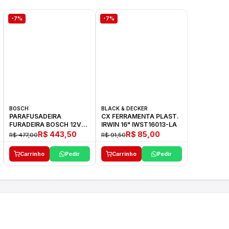
-7%
-7%
BOSCH
BLACK & DECKER
PARAFUSADEIRA
CX FERRAMENTA PLAST.
FURADEIRA BOSCH 12V
IRWIN 16" IWST16013-LA
GSR 1000 SMART
R$ 443,50
R$ 85,00
R$ 477,00
R$ 91,50
Carrinho
Pedir
Carrinho
Pedir