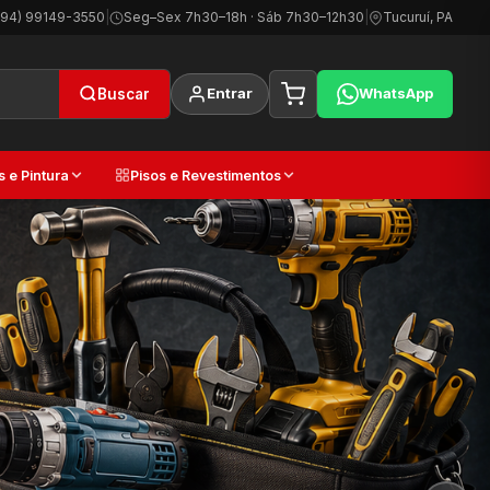
(94) 99149-3550
|
Seg–Sex 7h30–18h · Sáb 7h30–12h30
|
Tucuruí, PA
Entrar
WhatsApp
Buscar
s e Pintura
Pisos e Revestimentos