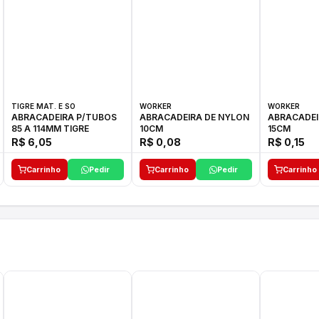
TIGRE MAT. E SO
WORKER
WORKER
ABRACADEIRA P/TUBOS
ABRACADEIRA DE NYLON
ABRACADEI
85 A 114MM TIGRE
10CM
15CM
R$ 6,05
R$ 0,08
R$ 0,15
Carrinho
Pedir
Carrinho
Pedir
Carrinho