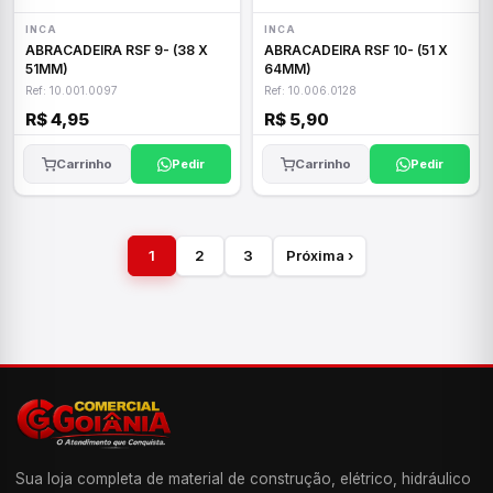
INCA
INCA
ABRACADEIRA RSF 9- (38 X
ABRACADEIRA RSF 10- (51 X
51MM)
64MM)
Ref: 10.001.0097
Ref: 10.006.0128
R$ 4,95
R$ 5,90
Carrinho
Pedir
Carrinho
Pedir
1
2
3
Próxima ›
Sua loja completa de material de construção, elétrico, hidráulico