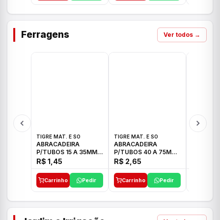
Ferragens
Ver todos →
TIGRE MAT. E SO
TIGRE MAT. E SO
TIGRE MAT
ABRACADEIRA
ABRACADEIRA
ABRACAD
P/TUBOS 15 A 35MM
P/TUBOS 40 A 75MM
P/TUBOS 
TIGRE
TIGRE
TIGRE
R$ 1,45
R$ 2,65
R$ 6,05
Carrinho
Pedir
Carrinho
Pedir
Carrinh