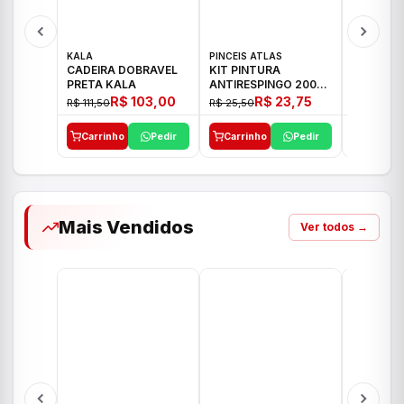
KALA
PINCEIS ATLAS
BOSCH
CADEIRA DOBRAVEL
KIT PINTURA
PARAFUS
PRETA KALA
ANTIRESPINGO 2003
FURADEI
ATLAS 03 PCS
12V GSR 
R$ 103,00
R$ 23,75
R$ 111,50
R$ 25,50
R$ 477,00
Carrinho
Pedir
Carrinho
Pedir
Carrinh
Mais Vendidos
Ver todos →