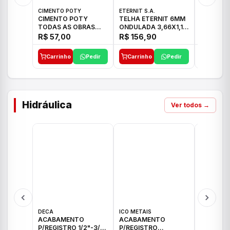
CIMENTO POTY
ETERNIT S.A.
ETERNIT S
CIMENTO POTY
TELHA ETERNIT 6MM
TELHA E
TODAS AS OBRAS
ONDULADA 3,66X1,10
TROPICAL
50KG CP-II F/32
48,80KG
27,10KG
R$ 57,00
R$ 156,90
R$ 89,
Carrinho
Pedir
Carrinho
Pedir
Carrinh
Hidráulica
Ver todos →
DECA
ICO METAIS
TIGRE
ACABAMENTO
ACABAMENTO
ACABAM
P/REGISTRO 1/2"-3/4"
P/REGISTRO
P/REGIS