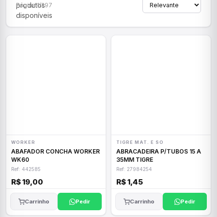
produtos
Página 1/297
disponíveis
WORKER
TIGRE MAT. E SO
ABAFADOR CONCHA WORKER
ABRACADEIRA P/TUBOS 15 A
WK60
35MM TIGRE
Ref: 442585
Ref: 27984254
R$ 19,00
R$ 1,45
Carrinho
Pedir
Carrinho
Pedir