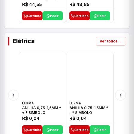
E 1"C21.PQ DECA
1/2"-3/4"-1" ACB M
1/2"-3/4
R$ 44,55
R$ 48,85
R$ 32,9
CS 33 ICO
CROSS T
Carrinho
Pedir
Carrinho
Pedir
Carrinh
Elétrica
Ver todos →
LUKMA
LUKMA
LUKMA
ANILHA 0,75-1,5MM *
ANILHA 0,75-1,5MM *
ANILHA 0
+ * SIMBOLO
- * SIMBOLO
R$ 0,04
R$ 0,04
R$ 0,04
Carrinho
Pedir
Carrinho
Pedir
Carrinh