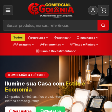
Todos
Hidráulica
Elétrica
Iluminação
Ferragens
Ferramentas
Tintas e Pintura
Pisos e Revestimentos
ILUMINAÇÃO & ELÉTRICO
Ilumine sua Casa com
Estilo e
Cada
Economia
Trabalho
Cor e Qualidade
Lâmpadas, luminárias, fios e disjuntores — tudo para sua instalação
elétrica com segurança.
Ver Lustres
Ver Ferramentas
Ver Tintas
WhatsApp
WhatsApp
WhatsApp