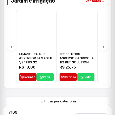
Jardim e Irrigação
Ver todos →
FAMASTIL TAURUS
PET SOLUTION
IMPLEBRA
ASPERSOR FAMASTIL
ASPERSOR AGRICOLA
ASPERSO
1/2" F89.32
1/2 PET SOLUTION
3/4 IMPL
R$ 18,00
R$ 25,75
R$ 26,3
Carrinho
Pedir
Carrinho
Pedir
Carrinh
Filtrar por categoria
7109