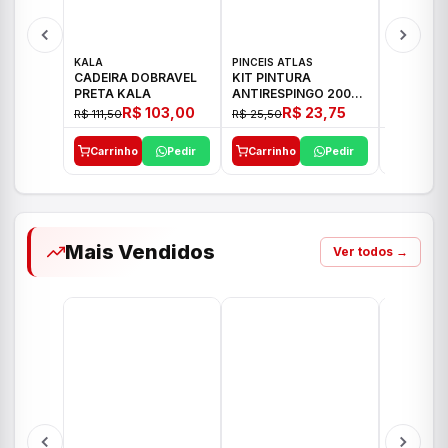
KALA
PINCEIS ATLAS
BOSCH
CADEIRA DOBRAVEL
KIT PINTURA
PARAFUS
PRETA KALA
ANTIRESPINGO 2003
FURADEI
ATLAS 03 PCS
12V GSR 
R$ 103,00
R$ 23,75
R$ 111,50
R$ 25,50
R$ 477,00
Carrinho
Pedir
Carrinho
Pedir
Carrinh
Mais Vendidos
Ver todos →