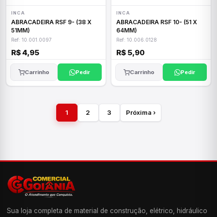
INCA
INCA
ABRACADEIRA RSF 9- (38 X
ABRACADEIRA RSF 10- (51 X
51MM)
64MM)
Ref: 10.001.0097
Ref: 10.006.0128
R$ 4,95
R$ 5,90
Carrinho
Pedir
Carrinho
Pedir
1
2
3
Próxima ›
Sua loja completa de material de construção, elétrico, hidráulico