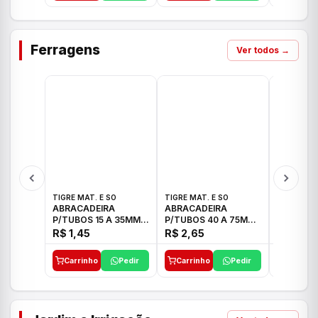
Ferragens
Ver todos →
TIGRE MAT. E SO
TIGRE MAT. E SO
TIGRE MAT
ABRACADEIRA
ABRACADEIRA
ABRACAD
P/TUBOS 15 A 35MM
P/TUBOS 40 A 75MM
P/TUBOS 
TIGRE
TIGRE
TIGRE
R$ 1,45
R$ 2,65
R$ 6,05
Carrinho
Pedir
Carrinho
Pedir
Carrinh