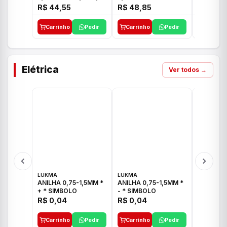
E 1"C21.PQ DECA
1/2"-3/4"-1" ACB M
1/2"-3/4
R$ 44,55
R$ 48,85
R$ 32,9
CS 33 ICO
CROSS T
Carrinho
Pedir
Carrinho
Pedir
Carrinh
Elétrica
Ver todos →
LUKMA
LUKMA
LUKMA
ANILHA 0,75-1,5MM *
ANILHA 0,75-1,5MM *
ANILHA 0
+ * SIMBOLO
- * SIMBOLO
R$ 0,04
R$ 0,04
R$ 0,04
Carrinho
Pedir
Carrinho
Pedir
Carrinh