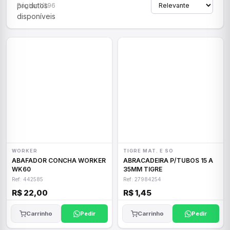
produtos
Página 1/296
disponíveis
WORKER
TIGRE MAT. E SO
ABAFADOR CONCHA WORKER
ABRACADEIRA P/TUBOS 15 A
WK60
35MM TIGRE
Ref: 442585
Ref: 27984254
R$ 22,00
R$ 1,45
Carrinho
Pedir
Carrinho
Pedir