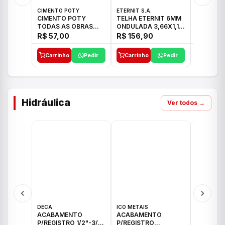
CIMENTO POTY
ETERNIT S.A.
LEF CERA
CIMENTO POTY
TELHA ETERNIT 6MM
PORCELA
TODAS AS OBRAS
ONDULADA 3,66X1,10
72X72 7
50KG CP-II F/32
48,80KG
C/2,59M
R$ 57,00
R$ 156,90
R$ 71,0
Carrinho
Pedir
Carrinho
Pedir
Carrinh
Hidráulica
Ver todos →
DECA
ICO METAIS
TIGRE
ACABAMENTO
ACABAMENTO
ACABAM
P/REGISTRO 1/2"-3/4"
P/REGISTRO
P/REGIS