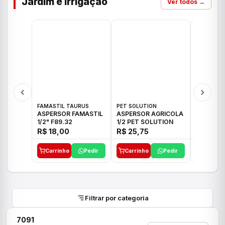
Jardim e Irrigação
Ver todos →
FAMASTIL TAURUS
PET SOLUTION
IMPLEBRA
ASPERSOR FAMASTIL
ASPERSOR AGRICOLA
ASPERSO
1/2" F89.32
1/2 PET SOLUTION
3/4 IMPL
R$ 18,00
R$ 25,75
R$ 26,3
Carrinho
Pedir
Carrinho
Pedir
Carrinh
Filtrar por categoria
7091