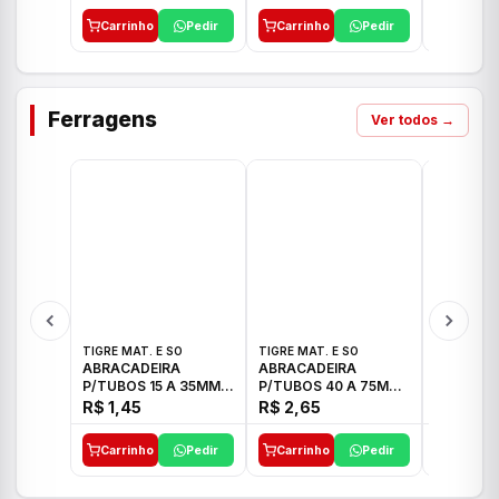
Carrinho
Pedir
Carrinho
Pedir
Carrinh
Ferragens
Ver todos →
TIGRE MAT. E SO
TIGRE MAT. E SO
TIGRE MAT
ABRACADEIRA
ABRACADEIRA
ABRACAD
P/TUBOS 15 A 35MM
P/TUBOS 40 A 75MM
P/TUBOS 
TIGRE
TIGRE
TIGRE
R$ 1,45
R$ 2,65
R$ 6,05
Carrinho
Pedir
Carrinho
Pedir
Carrinh