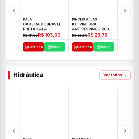
KALA
PINCEIS ATLAS
BOSCH
CADEIRA DOBRAVEL
KIT PINTURA
PARAFUS
PRETA KALA
ANTIRESPINGO 2003
FURADEI
ATLAS 03 PCS
12V GSR 
R$ 103,00
R$ 23,75
R$ 111,50
R$ 25,50
R$ 477,00
Carrinho
Pedir
Carrinho
Pedir
Carrinh
Hidráulica
Ver todos →