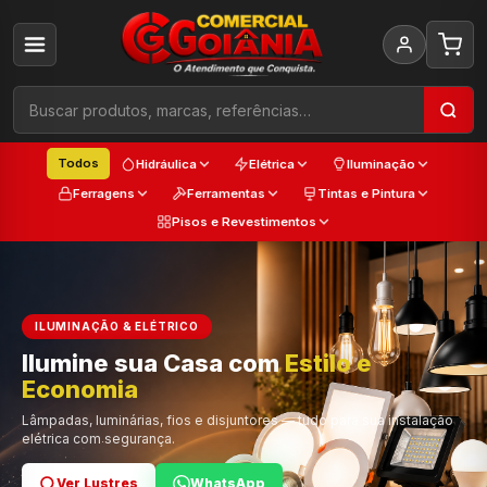
Todos
Hidráulica
Elétrica
Iluminação
Ferragens
Ferramentas
Tintas e Pintura
Pisos e Revestimentos
ILUMINAÇÃO & ELÉTRICO
Ilumine sua Casa com
Estilo e
Cada
Economia
Trabalho
Cor e Qualidade
Lâmpadas, luminárias, fios e disjuntores — tudo para sua instalação
elétrica com segurança.
Ver Lustres
Ver Ferramentas
Ver Tintas
WhatsApp
WhatsApp
WhatsApp