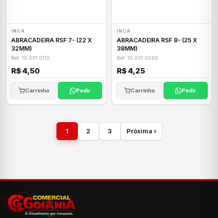
INCA
INCA
ABRACADEIRA RSF 7- (22 X
ABRACADEIRA RSF 8- (25 X
32MM)
38MM)
Ref: 10.001.0110
Ref: 10.001.0096
R$ 4,50
R$ 4,25
Carrinho
Pedir
Carrinho
Pedir
1
2
3
Próxima ›