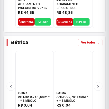
DECA
ICO METAIS
TIGRE
ACABAMENTO
ACABAMENTO
ACABAM
P/REGISTRO 1/2"-3/4"
P/REGISTRO
P/REGIS
E 1"C21.PQ DECA
1/2"-3/4"-1" ACB M
1/2"-3/4
R$ 44,55
R$ 48,85
R$ 32,9
CS 33 ICO
CROSS T
Carrinho
Pedir
Carrinho
Pedir
Carrinh
Elétrica
Ver todos →
LUKMA
LUKMA
LUKMA
ANILHA 0,75-1,5MM *
ANILHA 0,75-1,5MM *
ANILHA 0
- * SIMBOLO
+ * SIMBOLO
R$ 0,04
R$ 0,04
R$ 0,04