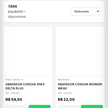
7496
produtos
Página 1/313
disponíveis
PRO SAFETY
WORKER
ABAFADOR CONCHA SPA3
ABAFADOR CONCHA WORKER
DELTA PLUS
WK60
Ref: SPA3BL
Ref: 442585
R$ 54,50
R$ 22,00