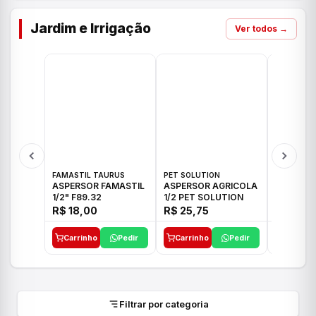
Jardim e Irrigação
Ver todos →
FAMASTIL TAURUS
PET SOLUTION
IMPLEBRA
ASPERSOR FAMASTIL
ASPERSOR AGRICOLA
ASPERSO
1/2" F89.32
1/2 PET SOLUTION
3/4 IMPL
R$ 18,00
R$ 25,75
R$ 26,3
Carrinho
Pedir
Carrinho
Pedir
Carrinh
Filtrar por categoria