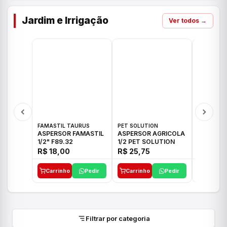
Jardim e Irrigação
Ver todos →
FAMASTIL TAURUS
PET SOLUTION
IMPLEBRA
ASPERSOR FAMASTIL
ASPERSOR AGRICOLA
ASPERSO
1/2" F89.32
1/2 PET SOLUTION
3/4 IMPL
R$ 18,00
R$ 25,75
R$ 26,3
Carrinho
Pedir
Carrinho
Pedir
Carrinh
Filtrar por categoria