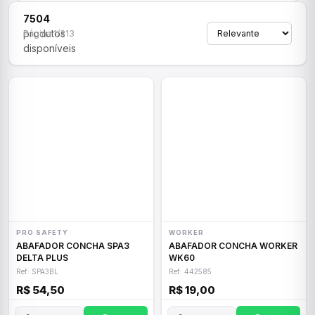
7504
produtos
Página 1/313
disponíveis
PRO SAFETY
WORKER
ABAFADOR CONCHA SPA3
ABAFADOR CONCHA WORKER
DELTA PLUS
WK60
Ref: SPA3BL
Ref: 442585
R$ 54,50
R$ 19,00