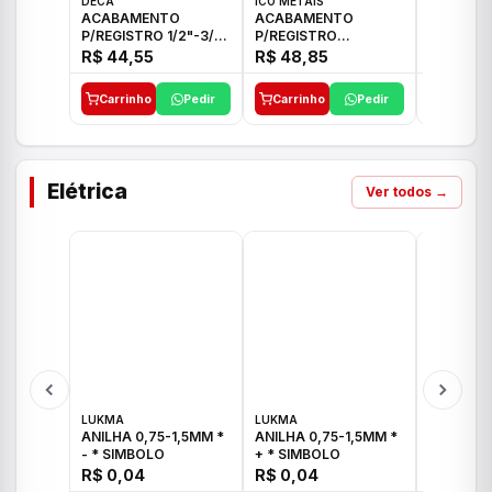
DECA
ICO METAIS
TIGRE
ACABAMENTO
ACABAMENTO
ACABAM
P/REGISTRO 1/2"-3/4"
P/REGISTRO
P/REGIS
E 1"C21.PQ DECA
1/2"-3/4"-1" ACB M
1/2"-3/4
R$ 44,55
R$ 48,85
R$ 32,9
CS 33 ICO
CROSS T
Carrinho
Pedir
Carrinho
Pedir
Carrinh
Elétrica
Ver todos →
LUKMA
LUKMA
LUKMA
ANILHA 0,75-1,5MM *
ANILHA 0,75-1,5MM *
ANILHA 0
- * SIMBOLO
+ * SIMBOLO
R$ 0,04
R$ 0,04
R$ 0,04