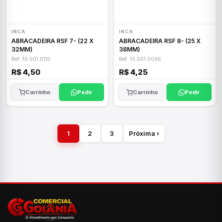
INCA
INCA
ABRACADEIRA RSF 7- (22 X
ABRACADEIRA RSF 8- (25 X
32MM)
38MM)
Ref: 10.001.0110
Ref: 10.001.0096
R$ 4,50
R$ 4,25
Carrinho
Pedir
Carrinho
Pedir
1
2
3
Próxima ›