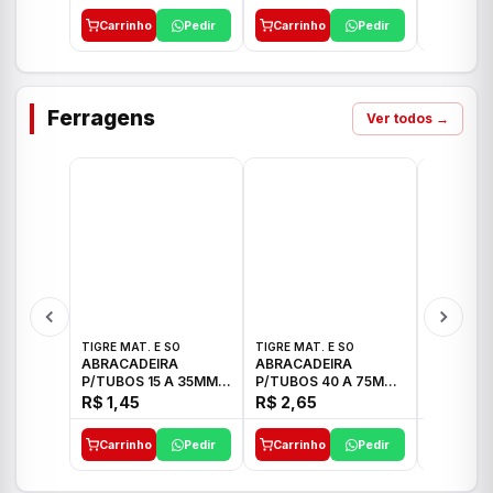
Carrinho
Pedir
Carrinho
Pedir
Carrinh
Ferragens
Ver todos →
TIGRE MAT. E SO
TIGRE MAT. E SO
TIGRE MAT
ABRACADEIRA
ABRACADEIRA
ABRACAD
P/TUBOS 15 A 35MM
P/TUBOS 40 A 75MM
P/TUBOS 
TIGRE
TIGRE
TIGRE
R$ 1,45
R$ 2,65
R$ 6,05
Carrinho
Pedir
Carrinho
Pedir
Carrinh