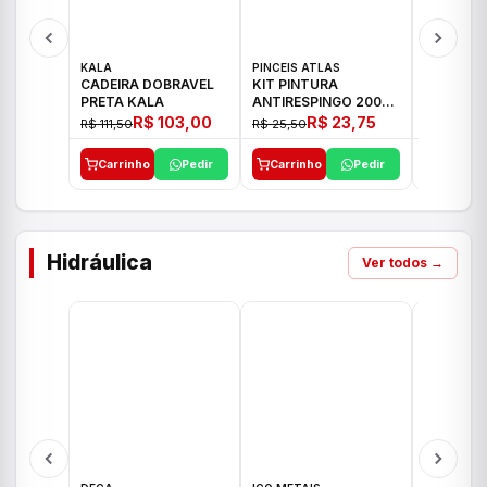
KALA
PINCEIS ATLAS
BOSCH
CADEIRA DOBRAVEL
KIT PINTURA
PARAFUS
PRETA KALA
ANTIRESPINGO 2003
FURADEI
ATLAS 03 PCS
12V GSR 
R$ 103,00
R$ 23,75
R$ 111,50
R$ 25,50
R$ 477,00
Carrinho
Pedir
Carrinho
Pedir
Carrinh
Hidráulica
Ver todos →