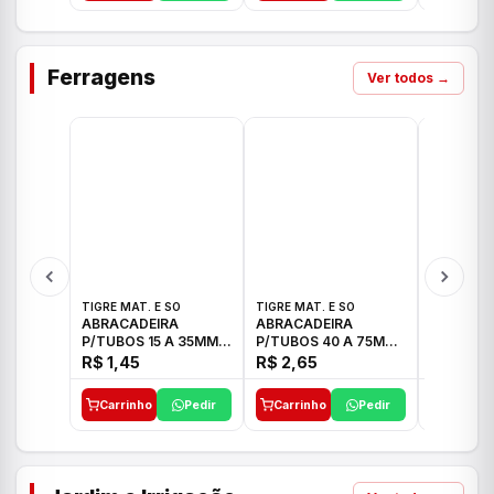
Ferragens
Ver todos →
TIGRE MAT. E SO
TIGRE MAT. E SO
TIGRE MAT
ABRACADEIRA
ABRACADEIRA
ABRACAD
P/TUBOS 15 A 35MM
P/TUBOS 40 A 75MM
P/TUBOS 
TIGRE
TIGRE
TIGRE
R$ 1,45
R$ 2,65
R$ 6,05
Carrinho
Pedir
Carrinho
Pedir
Carrinh