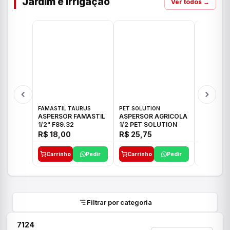
Jardim e Irrigação
Ver todos →
FAMASTIL TAURUS
PET SOLUTION
IMPLEBRA
ASPERSOR FAMASTIL
ASPERSOR AGRICOLA
ASPERSO
1/2" F89.32
1/2 PET SOLUTION
3/4 IMPL
R$ 18,00
R$ 25,75
R$ 26,3
Carrinho
Pedir
Carrinho
Pedir
Carrinh
Filtrar por categoria
7124