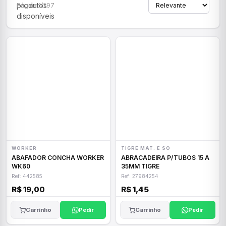
produtos
Página 1/297
disponíveis
WORKER
TIGRE MAT. E SO
ABAFADOR CONCHA WORKER
ABRACADEIRA P/TUBOS 15 A
WK60
35MM TIGRE
Ref: 442585
Ref: 27984254
R$ 19,00
R$ 1,45
Carrinho
Pedir
Carrinho
Pedir