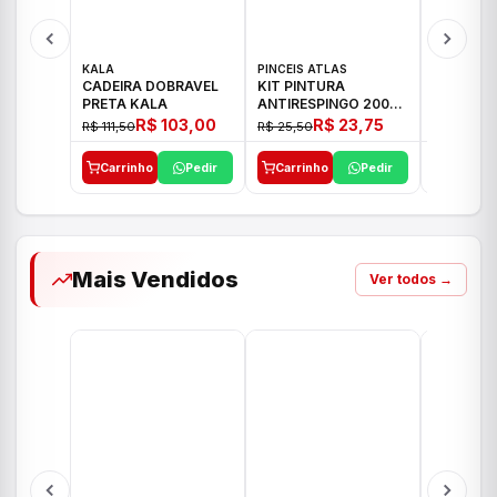
KALA
PINCEIS ATLAS
BOSCH
CADEIRA DOBRAVEL
KIT PINTURA
PARAFUS
PRETA KALA
ANTIRESPINGO 2003
FURADEI
ATLAS 03 PCS
12V GSR 
R$ 103,00
R$ 23,75
R$ 111,50
R$ 25,50
R$ 477,00
Carrinho
Pedir
Carrinho
Pedir
Carrinh
Mais Vendidos
Ver todos →