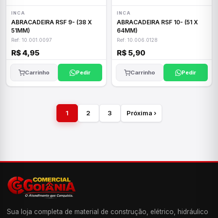
INCA
INCA
ABRACADEIRA RSF 9- (38 X
ABRACADEIRA RSF 10- (51 X
51MM)
64MM)
Ref: 10.001.0097
Ref: 10.006.0128
R$ 4,95
R$ 5,90
Carrinho
Pedir
Carrinho
Pedir
1
2
3
Próxima ›
Sua loja completa de material de construção, elétrico, hidráulico