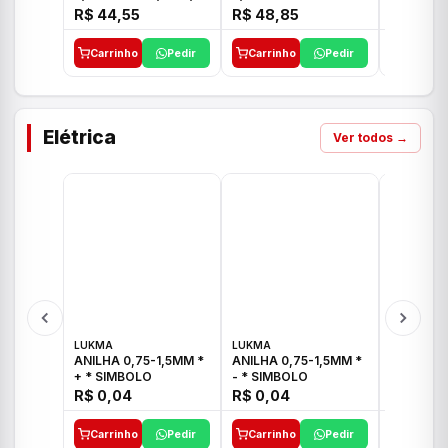
E 1"C21.PQ DECA
1/2"-3/4"-1" ACB M
1/2"-3/4
R$ 44,55
R$ 48,85
R$ 32,9
CS 33 ICO
CROSS T
Carrinho
Pedir
Carrinho
Pedir
Carrinh
Elétrica
Ver todos →
LUKMA
LUKMA
LUKMA
ANILHA 0,75-1,5MM *
ANILHA 0,75-1,5MM *
ANILHA 0
+ * SIMBOLO
- * SIMBOLO
R$ 0,04
R$ 0,04
R$ 0,04
Carrinho
Pedir
Carrinho
Pedir
Carrinh