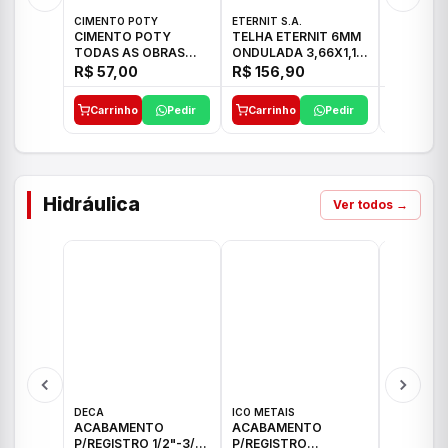
CIMENTO POTY
ETERNIT S.A.
ETERNIT S
CIMENTO POTY
TELHA ETERNIT 6MM
TELHA E
TODAS AS OBRAS
ONDULADA 3,66X1,10
TROPICAL
50KG CP-II F/32
48,80KG
27,10KG
R$ 57,00
R$ 156,90
R$ 89,
Carrinho
Pedir
Carrinho
Pedir
Carrinh
Hidráulica
Ver todos →
DECA
ICO METAIS
TIGRE
ACABAMENTO
ACABAMENTO
ACABAM
P/REGISTRO 1/2"-3/4"
P/REGISTRO
P/REGIS