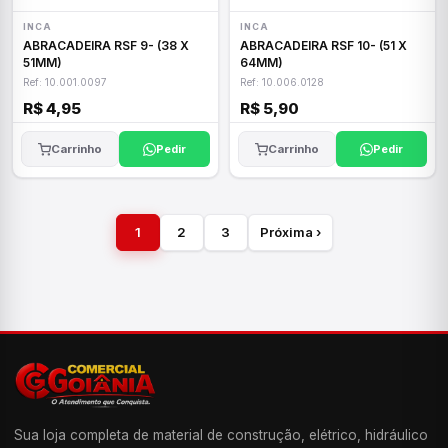
INCA
INCA
ABRACADEIRA RSF 9- (38 X
ABRACADEIRA RSF 10- (51 X
51MM)
64MM)
Ref: 10.001.0097
Ref: 10.006.0128
R$ 4,95
R$ 5,90
Carrinho
Pedir
Carrinho
Pedir
1
2
3
Próxima ›
Sua loja completa de material de construção, elétrico, hidráulico