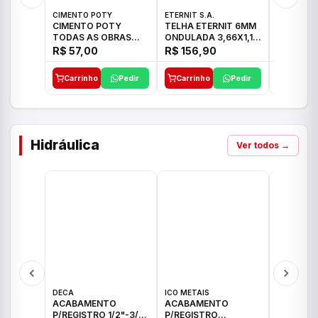
CIMENTO POTY
ETERNIT S.A.
ETERNIT S
CIMENTO POTY
TELHA ETERNIT 6MM
TELHA E
TODAS AS OBRAS
ONDULADA 3,66X1,10
TROPICAL
50KG CP-II F/32
48,80KG
27,10KG
R$ 57,00
R$ 156,90
R$ 89,
Carrinho
Pedir
Carrinho
Pedir
Carrinh
Hidráulica
Ver todos →
DECA
ICO METAIS
TIGRE
ACABAMENTO
ACABAMENTO
ACABAM
P/REGISTRO 1/2"-3/4"
P/REGISTRO
P/REGIS