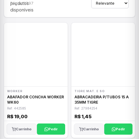
produtos
Página 1/297
disponíveis
WORKER
TIGRE MAT. E SO
ABAFADOR CONCHA WORKER
ABRACADEIRA P/TUBOS 15 A
WK60
35MM TIGRE
Ref: 442585
Ref: 27984254
R$ 19,00
R$ 1,45
Carrinho
Pedir
Carrinho
Pedir