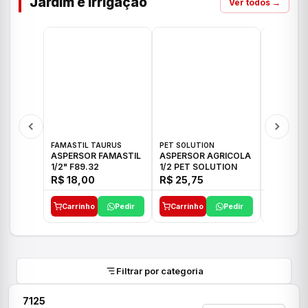
Jardim e Irrigação
Ver todos →
FAMASTIL TAURUS
PET SOLUTION
IMPLEBRA
ASPERSOR FAMASTIL
ASPERSOR AGRICOLA
ASPERSO
1/2" F89.32
1/2 PET SOLUTION
3/4 IMPL
R$ 18,00
R$ 25,75
R$ 26,3
Carrinho
Pedir
Carrinho
Pedir
Carrinh
Filtrar por categoria
7125