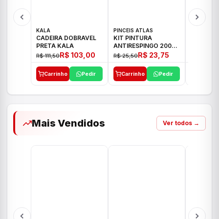
KALA
PINCEIS ATLAS
BOSCH
CADEIRA DOBRAVEL
KIT PINTURA
PARAFUS
PRETA KALA
ANTIRESPINGO 2003
FURADEI
ATLAS 03 PCS
12V GSR 
R$ 103,00
R$ 23,75
R$ 111,50
R$ 25,50
R$ 477,00
Carrinho
Pedir
Carrinho
Pedir
Carrinh
Mais Vendidos
Ver todos →