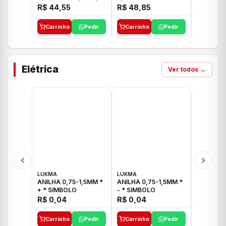
E 1"C21.PQ DECA
1/2"-3/4"-1" ACB M
1/2"-3/4
R$ 44,55
R$ 48,85
R$ 32,9
CS 33 ICO
CROSS T
Carrinho
Pedir
Carrinho
Pedir
Carrinh
Elétrica
Ver todos →
LUKMA
LUKMA
LUKMA
ANILHA 0,75-1,5MM *
ANILHA 0,75-1,5MM *
ANILHA 0
+ * SIMBOLO
- * SIMBOLO
R$ 0,04
R$ 0,04
R$ 0,04
Carrinho
Pedir
Carrinho
Pedir
Carrinh