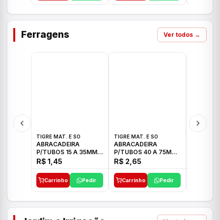
Ferragens
Ver todos →
TIGRE MAT. E SO
TIGRE MAT. E SO
TIGRE MAT
ABRACADEIRA
ABRACADEIRA
ABRACAD
P/TUBOS 15 A 35MM
P/TUBOS 40 A 75MM
P/TUBOS 
TIGRE
TIGRE
TIGRE
R$ 1,45
R$ 2,65
R$ 6,05
Carrinho
Pedir
Carrinho
Pedir
Carrinh