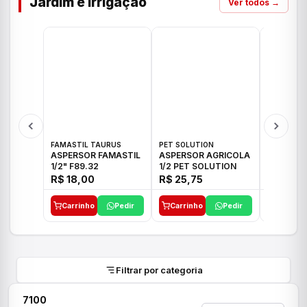
Jardim e Irrigação
Ver todos →
FAMASTIL TAURUS
PET SOLUTION
IMPLEBRA
ASPERSOR FAMASTIL
ASPERSOR AGRICOLA
ASPERSO
1/2" F89.32
1/2 PET SOLUTION
3/4 IMPL
R$ 18,00
R$ 25,75
R$ 26,3
Carrinho
Pedir
Carrinho
Pedir
Carrinh
Filtrar por categoria
7100