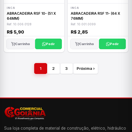
INCA
INCA
ABRACADEIRA RSF 10- (51 X
ABRACADEIRA RSF 11- (64 X
64MM)
76MM)
Ref: 10.006.0128
Ref: 10.001.0099
R$ 5,90
R$ 2,85
Carrinho
Pedir
Carrinho
Pedir
1
2
3
Próxima ›
Sua loja completa de material de construção, elétrico, hidráulico