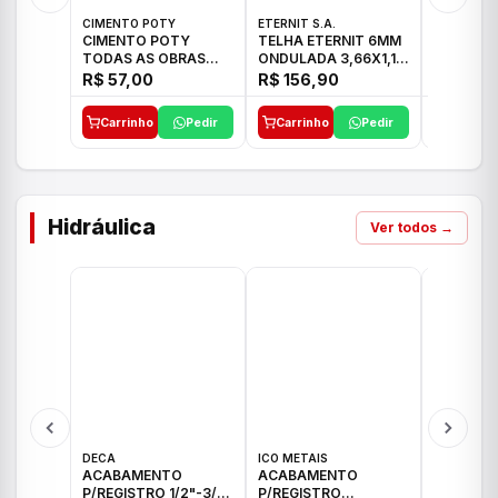
CIMENTO POTY
ETERNIT S.A.
LEF CERA
CIMENTO POTY
TELHA ETERNIT 6MM
PORCELA
TODAS AS OBRAS
ONDULADA 3,66X1,10
72X72 7
50KG CP-II F/32
48,80KG
C/2,59M
R$ 57,00
R$ 156,90
R$ 71,0
Carrinho
Pedir
Carrinho
Pedir
Carrinh
Hidráulica
Ver todos →
DECA
ICO METAIS
TIGRE
ACABAMENTO
ACABAMENTO
ACABAM
P/REGISTRO 1/2"-3/4"
P/REGISTRO
P/REGIS