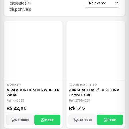
produtos
Página 1/296
disponíveis
WORKER
TIGRE MAT. E SO
ABAFADOR CONCHA WORKER
ABRACADEIRA P/TUBOS 15 A
WK60
35MM TIGRE
Ref: 442585
Ref: 27984254
R$ 22,00
R$ 1,45
Carrinho
Pedir
Carrinho
Pedir