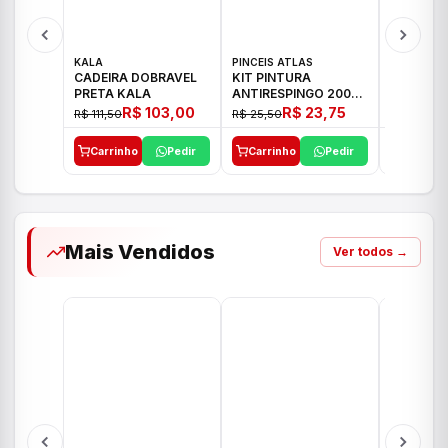
KALA
PINCEIS ATLAS
BOSCH
CADEIRA DOBRAVEL
KIT PINTURA
PARAFUS
PRETA KALA
ANTIRESPINGO 2003
FURADEI
ATLAS 03 PCS
12V GSR 
R$ 103,00
R$ 23,75
R$ 111,50
R$ 25,50
R$ 477,00
Carrinho
Pedir
Carrinho
Pedir
Carrinh
Mais Vendidos
Ver todos →