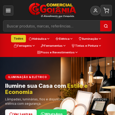
Todos
Hidráulica
Elétrica
Iluminação
Ferragens
Ferramentas
Tintas e Pintura
Pisos e Revestimentos
ILUMINAÇÃO & ELÉTRICO
Ilumine sua Casa com
Estilo e
Cada
Economia
Trabalho
Cor e Qualidade
Lâmpadas, luminárias, fios e disjuntores — tudo para sua instalação
elétrica com segurança.
Ver Lustres
Ver Ferramentas
Ver Tintas
WhatsApp
WhatsApp
WhatsApp