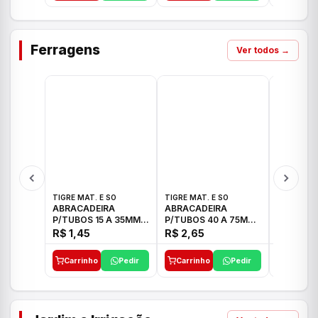
Ferragens
Ver todos →
TIGRE MAT. E SO
TIGRE MAT. E SO
TIGRE MAT
ABRACADEIRA
ABRACADEIRA
ABRACAD
P/TUBOS 15 A 35MM
P/TUBOS 40 A 75MM
P/TUBOS 
TIGRE
TIGRE
TIGRE
R$ 1,45
R$ 2,65
R$ 6,05
Carrinho
Pedir
Carrinho
Pedir
Carrinh