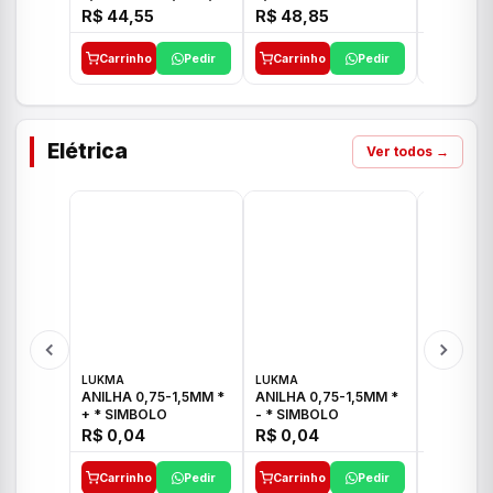
E 1"C21.PQ DECA
1/2"-3/4"-1" ACB M
1/2"-3/4
R$ 44,55
R$ 48,85
R$ 32,9
CS 33 ICO
CROSS T
Carrinho
Pedir
Carrinho
Pedir
Carrinh
Elétrica
Ver todos →
LUKMA
LUKMA
LUKMA
ANILHA 0,75-1,5MM *
ANILHA 0,75-1,5MM *
ANILHA 0
+ * SIMBOLO
- * SIMBOLO
R$ 0,04
R$ 0,04
R$ 0,04
Carrinho
Pedir
Carrinho
Pedir
Carrinh