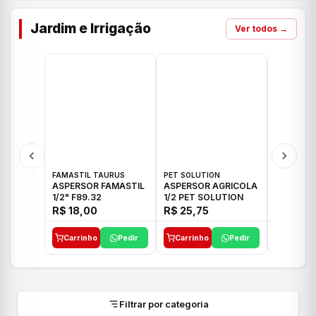
Jardim e Irrigação
Ver todos →
FAMASTIL TAURUS
PET SOLUTION
IMPLEBRA
ASPERSOR FAMASTIL
ASPERSOR AGRICOLA
ASPERSO
1/2" F89.32
1/2 PET SOLUTION
3/4 IMPL
R$ 18,00
R$ 25,75
R$ 26,3
Carrinho
Pedir
Carrinho
Pedir
Carrinh
Filtrar por categoria