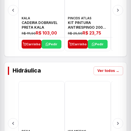
KALA
PINCEIS ATLAS
BOSCH
CADEIRA DOBRAVEL
KIT PINTURA
PARAFUS
PRETA KALA
ANTIRESPINGO 2003
FURADEI
ATLAS 03 PCS
12V GSR 
R$ 103,00
R$ 23,75
R$ 111,50
R$ 25,50
R$ 477,00
Carrinho
Pedir
Carrinho
Pedir
Carrinh
Hidráulica
Ver todos →