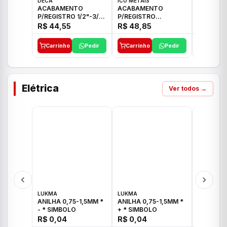
DECA
ICO METAIS
TIGRE
ACABAMENTO
ACABAMENTO
ACABAM
P/REGISTRO 1/2"-3/4"
P/REGISTRO
P/REGIS
E 1"C21.PQ DECA
1/2"-3/4"-1" ACB M
1/2"-3/4
R$ 44,55
R$ 48,85
R$ 32,9
CS 33 ICO
CROSS T
Carrinho
Pedir
Carrinho
Pedir
Carrinh
Elétrica
Ver todos →
LUKMA
LUKMA
LUKMA
ANILHA 0,75-1,5MM *
ANILHA 0,75-1,5MM *
ANILHA 0
- * SIMBOLO
+ * SIMBOLO
R$ 0,04
R$ 0,04
R$ 0,04