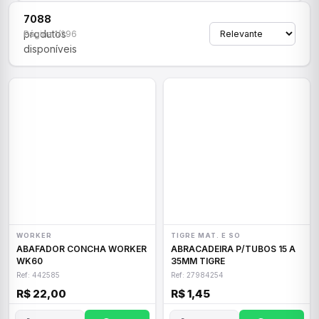
7088
produtos
Página 1/296
disponíveis
WORKER
TIGRE MAT. E SO
ABAFADOR CONCHA WORKER
ABRACADEIRA P/TUBOS 15 A
WK60
35MM TIGRE
Ref: 442585
Ref: 27984254
R$ 22,00
R$ 1,45