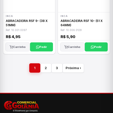
INCA
INCA
ABRACADEIRA RSF 9- (38 X
ABRACADEIRA RSF 10- (51 X
51MM)
64MM)
Ref: 10.001.0097
Ref: 10.006.0128
R$ 4,95
R$ 5,90
Carrinho
Pedir
Carrinho
Pedir
1
2
3
Próxima ›