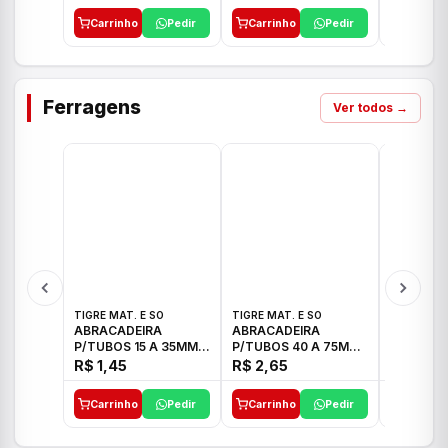
Carrinho
Pedir
Carrinho
Pedir
Carrinh
Ferragens
Ver todos →
TIGRE MAT. E SO
TIGRE MAT. E SO
TIGRE MAT
ABRACADEIRA
ABRACADEIRA
ABRACAD
P/TUBOS 15 A 35MM
P/TUBOS 40 A 75MM
P/TUBOS 
TIGRE
TIGRE
TIGRE
R$ 1,45
R$ 2,65
R$ 6,05
Carrinho
Pedir
Carrinho
Pedir
Carrinh