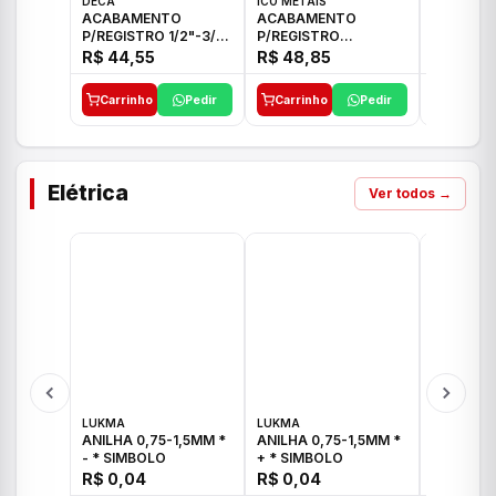
DECA
ICO METAIS
TIGRE
ACABAMENTO
ACABAMENTO
ACABAM
P/REGISTRO 1/2"-3/4"
P/REGISTRO
P/REGIS
E 1"C21.PQ DECA
1/2"-3/4"-1" ACB M
1/2"-3/4
R$ 44,55
R$ 48,85
R$ 32,9
CS 33 ICO
CROSS T
Carrinho
Pedir
Carrinho
Pedir
Carrinh
Elétrica
Ver todos →
LUKMA
LUKMA
LUKMA
ANILHA 0,75-1,5MM *
ANILHA 0,75-1,5MM *
ANILHA 0
- * SIMBOLO
+ * SIMBOLO
R$ 0,04
R$ 0,04
R$ 0,04