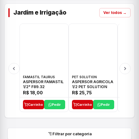
Jardim e Irrigação
Ver todos →
FAMASTIL TAURUS
PET SOLUTION
IMPLEBRA
ASPERSOR FAMASTIL
ASPERSOR AGRICOLA
ASPERSO
1/2" F89.32
1/2 PET SOLUTION
3/4 IMPL
R$ 18,00
R$ 25,75
R$ 26,3
Carrinho
Pedir
Carrinho
Pedir
Carrinh
Filtrar por categoria