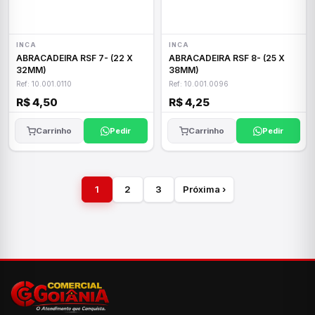
INCA
INCA
ABRACADEIRA RSF 7- (22 X
ABRACADEIRA RSF 8- (25 X
32MM)
38MM)
Ref: 10.001.0110
Ref: 10.001.0096
R$ 4,50
R$ 4,25
Carrinho
Pedir
Carrinho
Pedir
1
2
3
Próxima ›