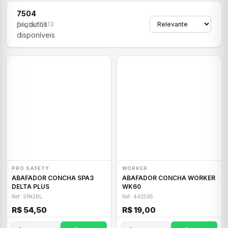
7504
produtos
Página 1/313
disponíveis
PRO SAFETY
WORKER
ABAFADOR CONCHA SPA3
ABAFADOR CONCHA WORKER
DELTA PLUS
WK60
Ref: SPA3BL
Ref: 442585
R$ 54,50
R$ 19,00