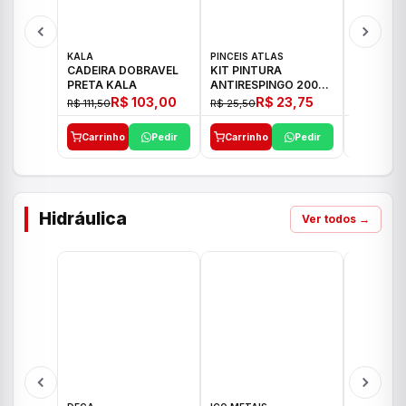
KALA
PINCEIS ATLAS
BOSCH
CADEIRA DOBRAVEL
KIT PINTURA
PARAFUS
PRETA KALA
ANTIRESPINGO 2003
FURADEI
ATLAS 03 PCS
12V GSR 
R$ 103,00
R$ 23,75
R$ 111,50
R$ 25,50
R$ 477,00
Carrinho
Pedir
Carrinho
Pedir
Carrinh
Hidráulica
Ver todos →