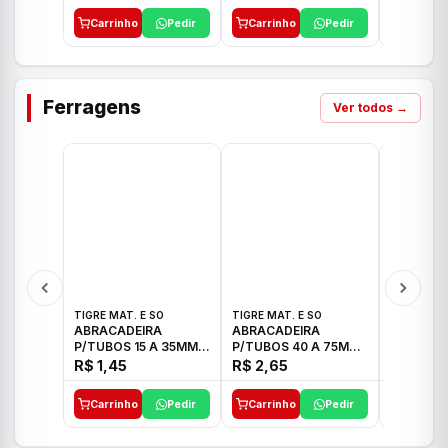
Carrinho
Pedir
Carrinho
Pedir
Carrinh
Ferragens
Ver todos →
TIGRE MAT. E SO
TIGRE MAT. E SO
TIGRE MAT
ABRACADEIRA
ABRACADEIRA
ABRACAD
P/TUBOS 15 A 35MM
P/TUBOS 40 A 75MM
P/TUBOS 
TIGRE
TIGRE
TIGRE
R$ 1,45
R$ 2,65
R$ 6,05
Carrinho
Pedir
Carrinho
Pedir
Carrinh