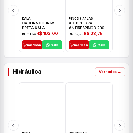
KALA
PINCEIS ATLAS
BOSCH
CADEIRA DOBRAVEL
KIT PINTURA
PARAFUS
PRETA KALA
ANTIRESPINGO 2003
FURADEI
ATLAS 03 PCS
12V GSR 
R$ 103,00
R$ 23,75
R$ 111,50
R$ 25,50
R$ 477,00
Carrinho
Pedir
Carrinho
Pedir
Carrinh
Hidráulica
Ver todos →