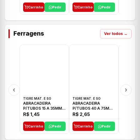
Carrinho
Pedir
Carrinho
Pedir
Carrinh
Ferragens
Ver todos →
TIGRE MAT. E SO
TIGRE MAT. E SO
TIGRE MAT
ABRACADEIRA
ABRACADEIRA
ABRACAD
P/TUBOS 15 A 35MM
P/TUBOS 40 A 75MM
P/TUBOS 
TIGRE
TIGRE
TIGRE
R$ 1,45
R$ 2,65
R$ 6,05
Carrinho
Pedir
Carrinho
Pedir
Carrinh