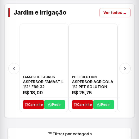
Jardim e Irrigação
Ver todos →
FAMASTIL TAURUS
PET SOLUTION
IMPLEBRA
ASPERSOR FAMASTIL
ASPERSOR AGRICOLA
ASPERSO
1/2" F89.32
1/2 PET SOLUTION
3/4 IMPL
R$ 18,00
R$ 25,75
R$ 26,3
Carrinho
Pedir
Carrinho
Pedir
Carrinh
Filtrar por categoria