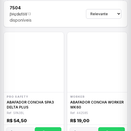
7504
produtos
Página 1/313
disponíveis
PRO SAFETY
WORKER
ABAFADOR CONCHA SPA3
ABAFADOR CONCHA WORKER
DELTA PLUS
WK60
Ref: SPA3BL
Ref: 442585
R$ 54,50
R$ 19,00