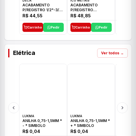
DECA
ICO METAIS
TIGRE
ACABAMENTO
ACABAMENTO
ACABAM
P/REGISTRO 1/2"-3/4"
P/REGISTRO
P/REGIS
E 1"C21.PQ DECA
1/2"-3/4"-1" ACB M
1/2"-3/4
R$ 44,55
R$ 48,85
R$ 32,9
CS 33 ICO
CROSS T
Carrinho
Pedir
Carrinho
Pedir
Carrinh
Elétrica
Ver todos →
LUKMA
LUKMA
LUKMA
ANILHA 0,75-1,5MM *
ANILHA 0,75-1,5MM *
ANILHA 0
- * SIMBOLO
+ * SIMBOLO
R$ 0,04
R$ 0,04
R$ 0,04