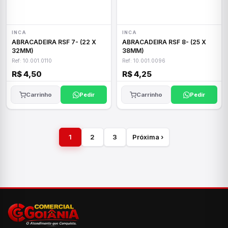
INCA
INCA
ABRACADEIRA RSF 7- (22 X
ABRACADEIRA RSF 8- (25 X
32MM)
38MM)
Ref: 10.001.0110
Ref: 10.001.0096
R$ 4,50
R$ 4,25
Carrinho
Pedir
Carrinho
Pedir
1
2
3
Próxima ›