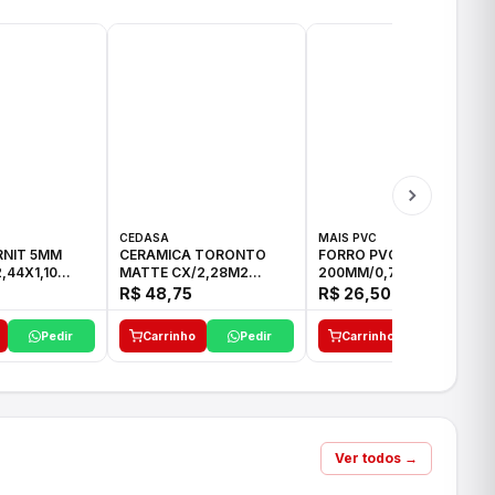
CEDASA
MAIS PVC
RNIT 5MM
CERAMICA TORONTO
FORRO PVC MAIS PVC
,44X1,10
MATTE CX/2,28M2
200MM/0,7MM C/06M
75,5X75,5 LD
BRANCO
R$ 48,75
R$ 26,50
Pedir
Carrinho
Pedir
Carrinho
Pedir
Ver todos →