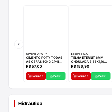
CIMENTO POTY
ETERNIT S.A.
CIMENTO POTY TODAS
TELHA ETERNIT 6MM
AS OBRAS 50KG CP-II
ONDULADA 3,66X1,10
F/32
48,80KG
R$ 57,00
R$ 156,90
Carrinho
Pedir
Carrinho
Pedir
Hidráulica