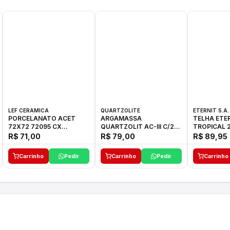
LEF CERAMICA
QUARTZOLITE
ETERNIT S.A.
PORCELANATO ACET
ARGAMASSA
TELHA ETE
72X72 72095 CX
QUARTZOLIT AC-III C/20
TROPICAL 2
C/2,59M2
KG
27,10KG
R$ 71,00
R$ 79,00
R$ 89,95
Carrinho
Pedir
Carrinho
Pedir
Carrinho