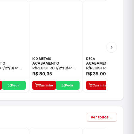
ICO METAIS
DECA
TO
ACABAMENTO
ACABAMENTO
 1/2"/3/4"
P/REGISTRO 1/2"/3/4"
P/REGISTRO 1/2"/3/4" C-
CO
ACB CS ALV E ICO
35 DECA
R$ 80,35
R$ 35,00
Pedir
Carrinho
Pedir
Carrinho
Pedir
Ver todos →