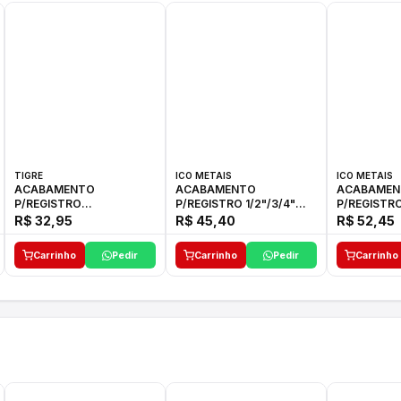
TIGRE
ICO METAIS
ICO METAIS
ACABAMENTO
ACABAMENTO
ACABAMEN
P/REGISTRO
P/REGISTRO 1/2"/3/4"
P/REGISTRO
1/2"-3/4"-1"ELLA CROSS
1416 ACB 33 E ICO
1416 C-50 I
R$ 32,95
R$ 45,40
R$ 52,45
TIGRE
Carrinho
Pedir
Carrinho
Pedir
Carrinho