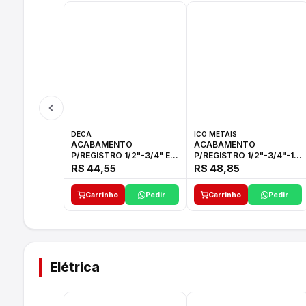
DECA
ICO METAIS
ACABAMENTO
ACABAMENTO
P/REGISTRO 1/2"-3/4" E
P/REGISTRO 1/2"-3/4"-1"
1"C21.PQ DECA
ACB M CS 33 ICO
R$ 44,55
R$ 48,85
Carrinho
Pedir
Carrinho
Pedir
Elétrica