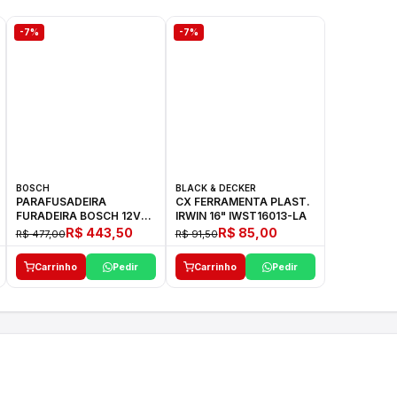
-7%
-7%
BOSCH
BLACK & DECKER
PARAFUSADEIRA
CX FERRAMENTA PLAST.
FURADEIRA BOSCH 12V
IRWIN 16" IWST16013-LA
GSR 1000 SMART
R$ 443,50
R$ 85,00
R$ 477,00
R$ 91,50
Carrinho
Pedir
Carrinho
Pedir