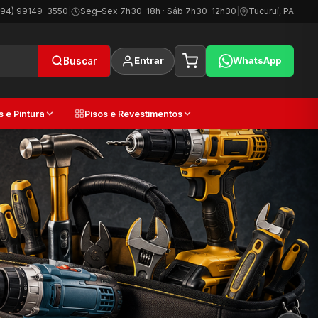
(94) 99149-3550
|
Seg–Sex 7h30–18h · Sáb 7h30–12h30
|
Tucuruí, PA
Entrar
WhatsApp
Buscar
s e Pintura
Pisos e Revestimentos