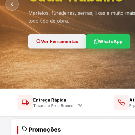
Martelos, furadeiras, serras, lixas e muito ma
todo tipo de obra.
Ver Lustres
Ver Ferramentas
Ver Tintas
WhatsApp
WhatsApp
WhatsApp
Entrega Rápida
At
Tucuruí e Breu Branco - PA
Equ
Promoções