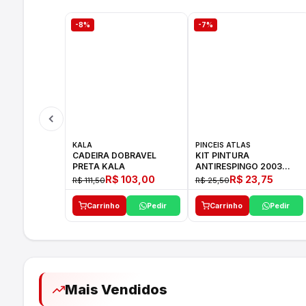
-8%
-7%
KALA
PINCEIS ATLAS
CADEIRA DOBRAVEL
KIT PINTURA
PRETA KALA
ANTIRESPINGO 2003
ATLAS 03 PCS
R$ 103,00
R$ 23,75
R$ 111,50
R$ 25,50
Carrinho
Pedir
Carrinho
Pedir
Mais Vendidos