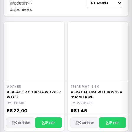
produtos
Página 1/296
disponíveis
WORKER
TIGRE MAT. E SO
ABAFADOR CONCHA WORKER
ABRACADEIRA P/TUBOS 15 A
WK60
35MM TIGRE
Ref: 442585
Ref: 27984254
R$ 22,00
R$ 1,45
Carrinho
Pedir
Carrinho
Pedir