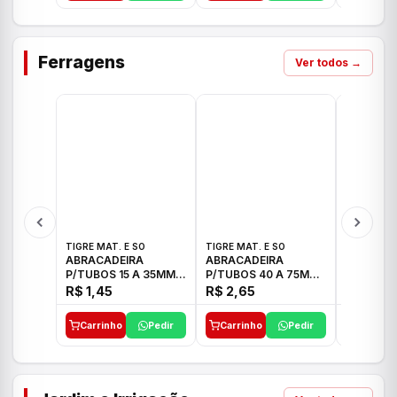
Ferragens
Ver todos →
TIGRE MAT. E SO
TIGRE MAT. E SO
TIGRE MAT
ABRACADEIRA
ABRACADEIRA
ABRACAD
P/TUBOS 15 A 35MM
P/TUBOS 40 A 75MM
P/TUBOS 
TIGRE
TIGRE
TIGRE
R$ 1,45
R$ 2,65
R$ 6,05
Carrinho
Pedir
Carrinho
Pedir
Carrinh