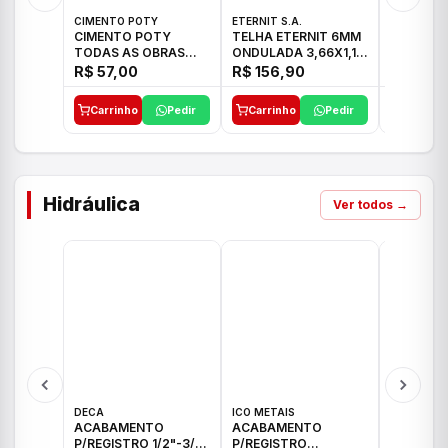
CIMENTO POTY
ETERNIT S.A.
LEF CERA
CIMENTO POTY
TELHA ETERNIT 6MM
PORCELA
TODAS AS OBRAS
ONDULADA 3,66X1,10
72X72 7
50KG CP-II F/32
48,80KG
C/2,59M
R$ 57,00
R$ 156,90
R$ 71,0
Carrinho
Pedir
Carrinho
Pedir
Carrinh
Hidráulica
Ver todos →
DECA
ICO METAIS
TIGRE
ACABAMENTO
ACABAMENTO
ACABAM
P/REGISTRO 1/2"-3/4"
P/REGISTRO
P/REGIS