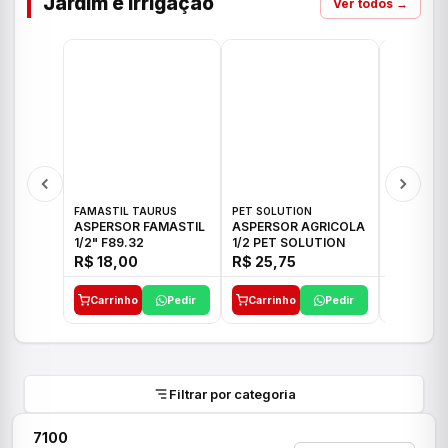
Jardim e Irrigação
Ver todos →
FAMASTIL TAURUS
PET SOLUTION
IMPLEBRA
ASPERSOR FAMASTIL
ASPERSOR AGRICOLA
ASPERSO
1/2" F89.32
1/2 PET SOLUTION
3/4 IMPL
R$ 18,00
R$ 25,75
R$ 26,3
Carrinho
Pedir
Carrinho
Pedir
Carrinh
Filtrar por categoria
7100