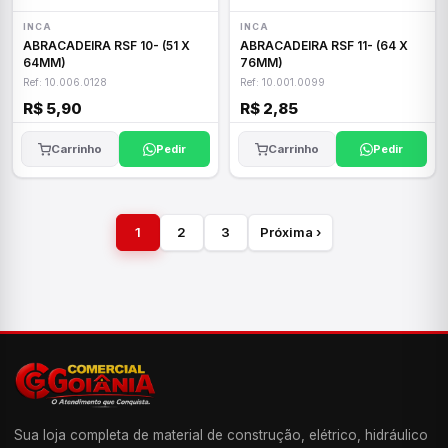
INCA
INCA
ABRACADEIRA RSF 10- (51 X
ABRACADEIRA RSF 11- (64 X
64MM)
76MM)
Ref: 10.006.0128
Ref: 10.001.0099
R$ 5,90
R$ 2,85
Carrinho
Pedir
Carrinho
Pedir
1
2
3
Próxima ›
Sua loja completa de material de construção, elétrico, hidráulico