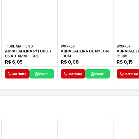
TIGRE MAT. E SO
WORKER
WORKER
ABRACADEIRA P/TUBOS
ABRACADEIRA DE NYLON
ABRACADEI
85 A 114MM TIGRE
10CM
15CM
R$ 6,05
R$ 0,08
R$ 0,15
Carrinho
Pedir
Carrinho
Pedir
Carrinho