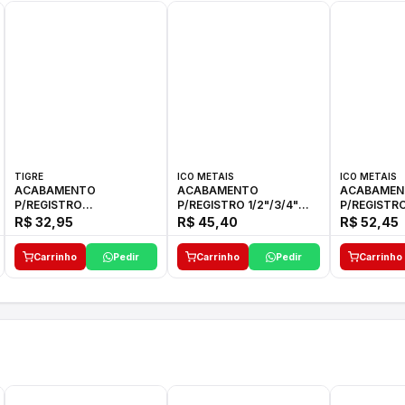
TIGRE
ICO METAIS
ICO METAIS
ACABAMENTO
ACABAMENTO
ACABAMEN
P/REGISTRO
P/REGISTRO 1/2"/3/4"
P/REGISTRO
1/2"-3/4"-1"ELLA CROSS
1416 ACB 33 E ICO
1416 C-50 I
R$ 32,95
R$ 45,40
R$ 52,45
TIGRE
Carrinho
Pedir
Carrinho
Pedir
Carrinho