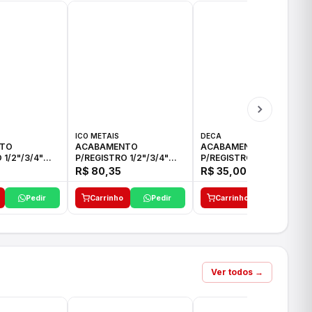
ICO METAIS
DECA
TO
ACABAMENTO
ACABAMENTO
 1/2"/3/4"
P/REGISTRO 1/2"/3/4"
P/REGISTRO 1/2"/3/4" C-
CO
ACB CS ALV E ICO
35 DECA
R$ 80,35
R$ 35,00
Pedir
Carrinho
Pedir
Carrinho
Pedir
Ver todos →