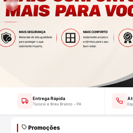
Ver Lustres
Ver Ferramentas
Ver Tintas
WhatsApp
WhatsApp
WhatsApp
Entrega Rápida
At
Tucuruí e Breu Branco - PA
Equ
Promoções