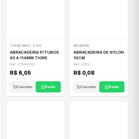
TIGRE MAT. E SO
WORKER
ABRACADEIRA P/TUBOS
ABRACADEIRA DE NYLON
85 A 114MM TIGRE
10CM
Ref: 27984287
Ref: 2202
R$ 6,05
R$ 0,08
Pedir
Pedir
Carrinho
Carrinho