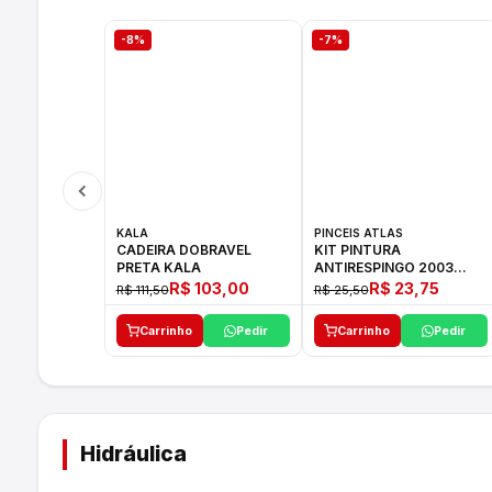
-8%
-7%
KALA
PINCEIS ATLAS
CADEIRA DOBRAVEL
KIT PINTURA
PRETA KALA
ANTIRESPINGO 2003
ATLAS 03 PCS
R$ 103,00
R$ 23,75
R$ 111,50
R$ 25,50
Carrinho
Pedir
Carrinho
Pedir
Hidráulica