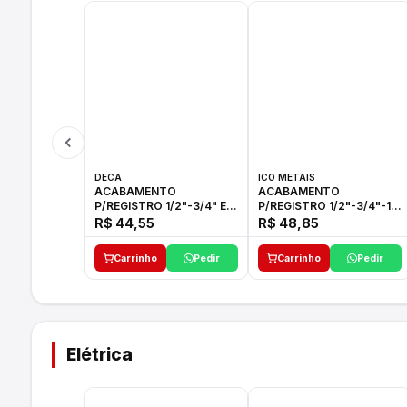
DECA
ICO METAIS
ACABAMENTO
ACABAMENTO
P/REGISTRO 1/2"-3/4" E
P/REGISTRO 1/2"-3/4"-1"
1"C21.PQ DECA
ACB M CS 33 ICO
R$ 44,55
R$ 48,85
Carrinho
Pedir
Carrinho
Pedir
Elétrica