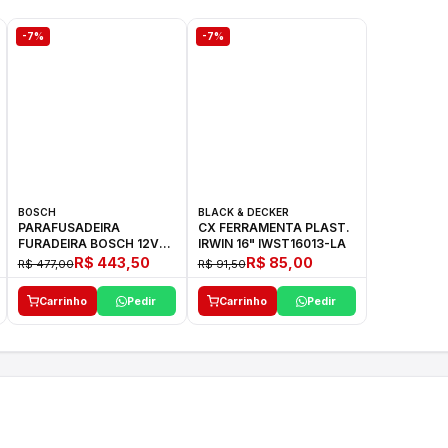
-7%
-7%
BOSCH
BLACK & DECKER
PARAFUSADEIRA
CX FERRAMENTA PLAST.
FURADEIRA BOSCH 12V
IRWIN 16" IWST16013-LA
GSR 1000 SMART
R$ 443,50
R$ 85,00
R$ 477,00
R$ 91,50
Carrinho
Pedir
Carrinho
Pedir