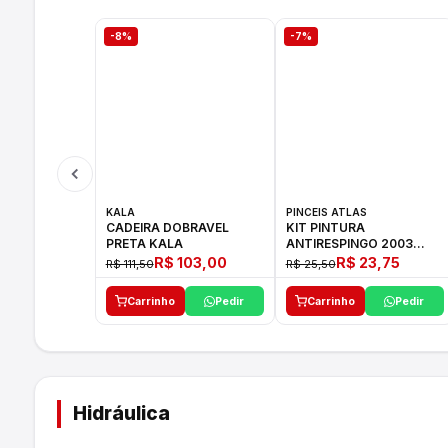
-8%
-7%
KALA
PINCEIS ATLAS
CADEIRA DOBRAVEL
KIT PINTURA
PRETA KALA
ANTIRESPINGO 2003
ATLAS 03 PCS
R$ 103,00
R$ 23,75
R$ 111,50
R$ 25,50
Carrinho
Pedir
Carrinho
Pedir
Hidráulica