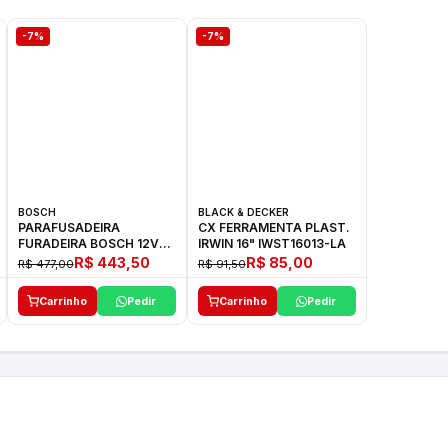
-7%
-7%
BOSCH
BLACK & DECKER
PARAFUSADEIRA
CX FERRAMENTA PLAST.
FURADEIRA BOSCH 12V
IRWIN 16" IWST16013-LA
GSR 1000 SMART
R$ 443,50
R$ 85,00
R$ 477,00
R$ 91,50
Carrinho
Pedir
Carrinho
Pedir