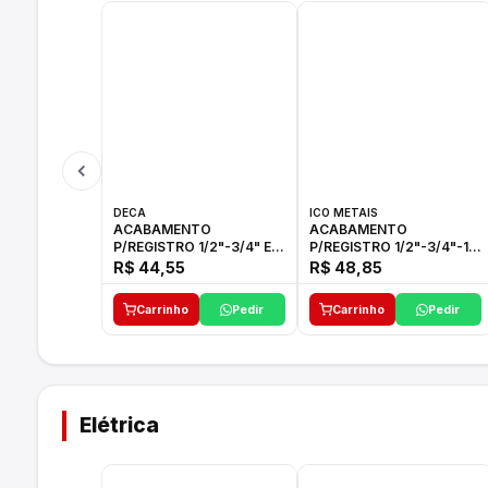
DECA
ICO METAIS
ACABAMENTO
ACABAMENTO
P/REGISTRO 1/2"-3/4" E
P/REGISTRO 1/2"-3/4"-1"
1"C21.PQ DECA
ACB M CS 33 ICO
R$ 44,55
R$ 48,85
Carrinho
Pedir
Carrinho
Pedir
Elétrica