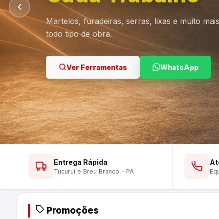
Martelos, furadeiras, serras, lixas e muito ma
todo tipo de obra.
Ver Lustres
Ver Ferramentas
Ver Tintas
WhatsApp
WhatsApp
WhatsApp
Entrega Rápida
At
Tucuruí e Breu Branco - PA
Equ
Promoções