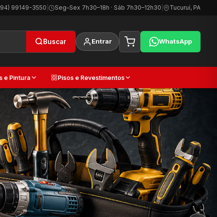
(94) 99149-3550
|
Seg–Sex 7h30–18h · Sáb 7h30–12h30
|
Tucuruí, PA
Entrar
WhatsApp
Buscar
s e Pintura
Pisos e Revestimentos