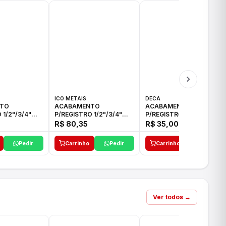
ICO METAIS
DECA
TO
ACABAMENTO
ACABAMENTO
 1/2"/3/4"
P/REGISTRO 1/2"/3/4"
P/REGISTRO 1/2"/3/4" C-
CO
ACB CS ALV E ICO
35 DECA
R$ 80,35
R$ 35,00
Pedir
Carrinho
Pedir
Carrinho
Pedir
Ver todos →