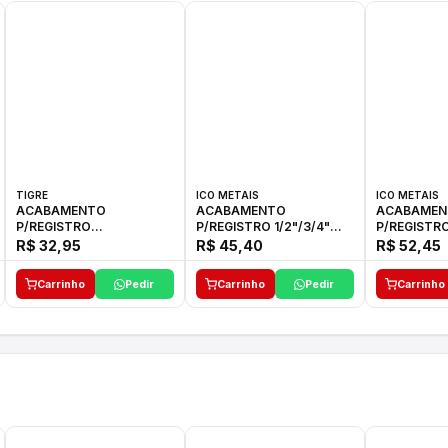
TIGRE
ICO METAIS
ICO METAIS
ACABAMENTO
ACABAMENTO
ACABAMEN
P/REGISTRO
P/REGISTRO 1/2"/3/4"
P/REGISTRO
1/2"-3/4"-1"ELLA CROSS
1416 ACB 33 E ICO
1416 C-50 I
R$ 32,95
R$ 45,40
R$ 52,45
TIGRE
Carrinho
Pedir
Carrinho
Pedir
Carrinho