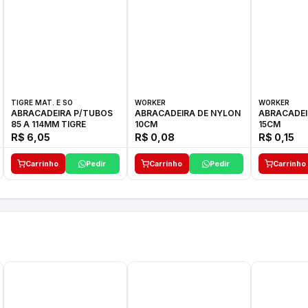
TIGRE MAT. E SO
WORKER
WORKER
ABRACADEIRA P/TUBOS
ABRACADEIRA DE NYLON
ABRACADEI
85 A 114MM TIGRE
10CM
15CM
R$ 6,05
R$ 0,08
R$ 0,15
Carrinho
Pedir
Carrinho
Pedir
Carrinho