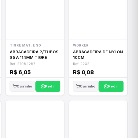
TIGRE MAT. E SO
WORKER
ABRACADEIRA P/TUBOS
ABRACADEIRA DE NYLON
85 A 114MM TIGRE
10CM
Ref: 27984287
Ref: 2202
R$ 6,05
R$ 0,08
Pedir
Pedir
Carrinho
Carrinho