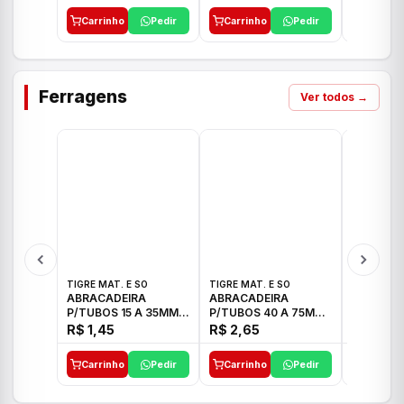
Carrinho
Pedir
Carrinho
Pedir
Carrinh
Ferragens
Ver todos →
TIGRE MAT. E SO
TIGRE MAT. E SO
TIGRE MAT
ABRACADEIRA
ABRACADEIRA
ABRACAD
P/TUBOS 15 A 35MM
P/TUBOS 40 A 75MM
P/TUBOS 
TIGRE
TIGRE
TIGRE
R$ 1,45
R$ 2,65
R$ 6,05
Carrinho
Pedir
Carrinho
Pedir
Carrinh