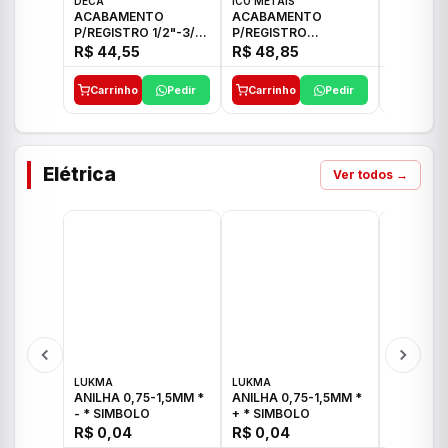
DECA
ICO METAIS
TIGRE
ACABAMENTO
ACABAMENTO
ACABAM
P/REGISTRO 1/2"-3/4"
P/REGISTRO
P/REGIS
E 1"C21.PQ DECA
1/2"-3/4"-1" ACB M
1/2"-3/4
R$ 44,55
R$ 48,85
R$ 32,9
CS 33 ICO
CROSS T
Carrinho
Pedir
Carrinho
Pedir
Carrinh
Elétrica
Ver todos →
LUKMA
LUKMA
LUKMA
ANILHA 0,75-1,5MM *
ANILHA 0,75-1,5MM *
ANILHA 0
- * SIMBOLO
+ * SIMBOLO
R$ 0,04
R$ 0,04
R$ 0,04