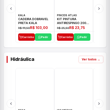
KALA
PINCEIS ATLAS
BOSCH
CADEIRA DOBRAVEL
KIT PINTURA
PARAFUS
PRETA KALA
ANTIRESPINGO 2003
FURADEI
ATLAS 03 PCS
12V GSR 
R$ 103,00
R$ 23,75
R$ 111,50
R$ 25,50
R$ 477,00
Carrinho
Pedir
Carrinho
Pedir
Carrinh
Hidráulica
Ver todos →