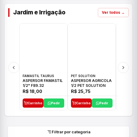
Jardim e Irrigação
Ver todos →
FAMASTIL TAURUS
PET SOLUTION
IMPLEBRA
ASPERSOR FAMASTIL
ASPERSOR AGRICOLA
ASPERSO
1/2" F89.32
1/2 PET SOLUTION
3/4 IMPL
R$ 18,00
R$ 25,75
R$ 26,3
Carrinho
Pedir
Carrinho
Pedir
Carrinh
Filtrar por categoria