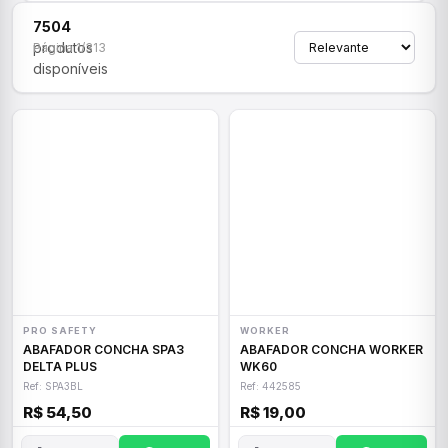
7504
produtos
Página 1/313
disponíveis
PRO SAFETY
WORKER
ABAFADOR CONCHA SPA3
ABAFADOR CONCHA WORKER
DELTA PLUS
WK60
Ref: SPA3BL
Ref: 442585
R$ 54,50
R$ 19,00