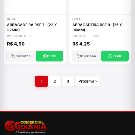
INCA
INCA
ABRACADEIRA RSF 7- (22 X
ABRACADEIRA RSF 8- (25 X
32MM)
38MM)
Ref: 10.001.0110
Ref: 10.001.0096
R$ 4,50
R$ 4,25
Carrinho
Pedir
Carrinho
Pedir
1
2
3
Próxima ›