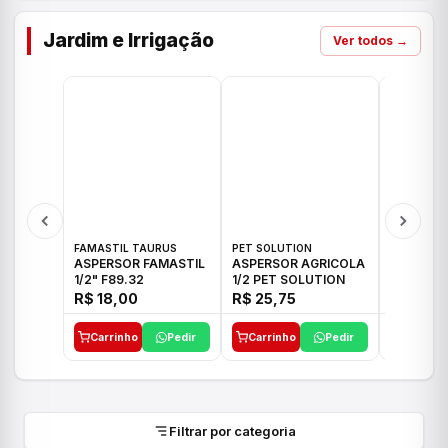
Jardim e Irrigação
Ver todos →
FAMASTIL TAURUS
PET SOLUTION
IMPLEBRA
ASPERSOR FAMASTIL
ASPERSOR AGRICOLA
ASPERSO
1/2" F89.32
1/2 PET SOLUTION
3/4 IMPL
R$ 18,00
R$ 25,75
R$ 26,3
Carrinho
Pedir
Carrinho
Pedir
Carrinh
Filtrar por categoria