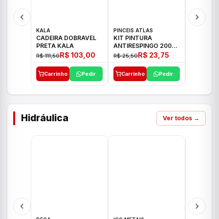
KALA
PINCEIS ATLAS
BOSCH
CADEIRA DOBRAVEL
KIT PINTURA
PARAFUS
PRETA KALA
ANTIRESPINGO 2003
FURADEI
ATLAS 03 PCS
12V GSR 
R$ 103,00
R$ 23,75
R$ 111,50
R$ 25,50
R$ 477,00
Carrinho
Pedir
Carrinho
Pedir
Carrinh
Hidráulica
Ver todos →