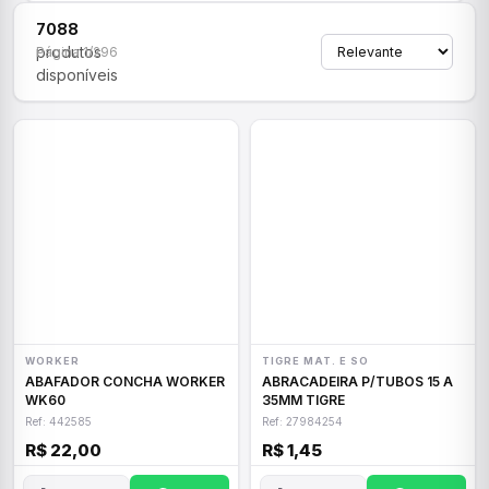
7088
produtos
Página 1/296
disponíveis
WORKER
TIGRE MAT. E SO
ABAFADOR CONCHA WORKER
ABRACADEIRA P/TUBOS 15 A
WK60
35MM TIGRE
Ref: 442585
Ref: 27984254
R$ 22,00
R$ 1,45