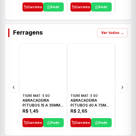
Carrinho
Pedir
Carrinho
Pedir
Carrinh
Ferragens
Ver todos →
TIGRE MAT. E SO
TIGRE MAT. E SO
TIGRE MAT
ABRACADEIRA
ABRACADEIRA
ABRACAD
P/TUBOS 15 A 35MM
P/TUBOS 40 A 75MM
P/TUBOS 
TIGRE
TIGRE
TIGRE
R$ 1,45
R$ 2,65
R$ 6,05
Carrinho
Pedir
Carrinho
Pedir
Carrinh