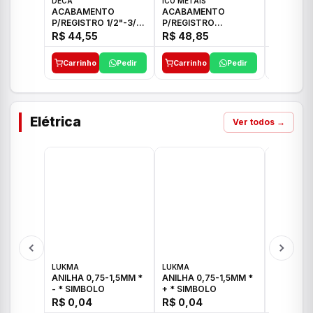
DECA
ICO METAIS
TIGRE
ACABAMENTO
ACABAMENTO
ACABAM
P/REGISTRO 1/2"-3/4"
P/REGISTRO
P/REGIS
E 1"C21.PQ DECA
1/2"-3/4"-1" ACB M
1/2"-3/4
R$ 44,55
R$ 48,85
R$ 32,9
CS 33 ICO
CROSS T
Carrinho
Pedir
Carrinho
Pedir
Carrinh
Elétrica
Ver todos →
LUKMA
LUKMA
LUKMA
ANILHA 0,75-1,5MM *
ANILHA 0,75-1,5MM *
ANILHA 0
- * SIMBOLO
+ * SIMBOLO
R$ 0,04
R$ 0,04
R$ 0,04