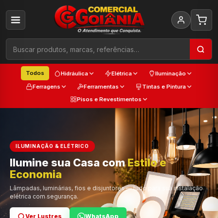
Todos
Hidráulica
Elétrica
Iluminação
Ferragens
Ferramentas
Tintas e Pintura
Pisos e Revestimentos
ILUMINAÇÃO & ELÉTRICO
Ilumine sua Casa com
Estilo e
Cada
Economia
Trabalho
Cor e Qualidade
Lâmpadas, luminárias, fios e disjuntores — tudo para sua instalação
elétrica com segurança.
Ver Lustres
Ver Ferramentas
Ver Tintas
WhatsApp
WhatsApp
WhatsApp