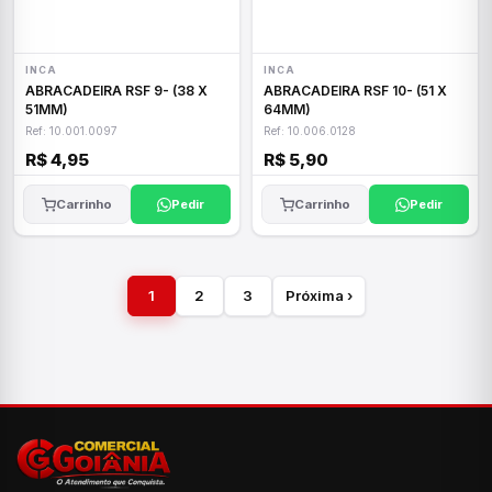
INCA
INCA
ABRACADEIRA RSF 9- (38 X
ABRACADEIRA RSF 10- (51 X
51MM)
64MM)
Ref: 10.001.0097
Ref: 10.006.0128
R$ 4,95
R$ 5,90
Carrinho
Pedir
Carrinho
Pedir
1
2
3
Próxima ›