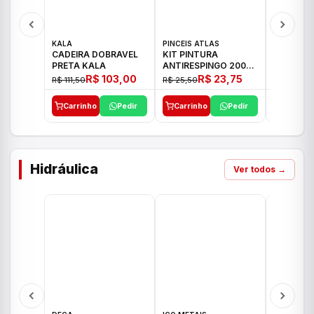
KALA
PINCEIS ATLAS
BOSCH
CADEIRA DOBRAVEL
KIT PINTURA
PARAFUS
PRETA KALA
ANTIRESPINGO 2003
FURADEI
ATLAS 03 PCS
12V GSR 
R$ 103,00
R$ 23,75
R$ 111,50
R$ 25,50
R$ 477,00
Carrinho
Pedir
Carrinho
Pedir
Carrinh
Hidráulica
Ver todos →