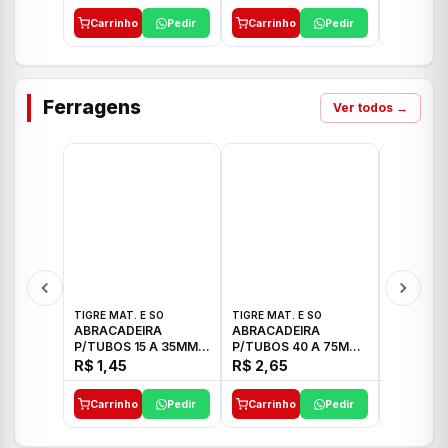
Carrinho
Pedir
Carrinho
Pedir
Carrinh
Ferragens
Ver todos →
TIGRE MAT. E SO
TIGRE MAT. E SO
TIGRE MAT
ABRACADEIRA
ABRACADEIRA
ABRACAD
P/TUBOS 15 A 35MM
P/TUBOS 40 A 75MM
P/TUBOS 
TIGRE
TIGRE
TIGRE
R$ 1,45
R$ 2,65
R$ 6,05
Carrinho
Pedir
Carrinho
Pedir
Carrinh