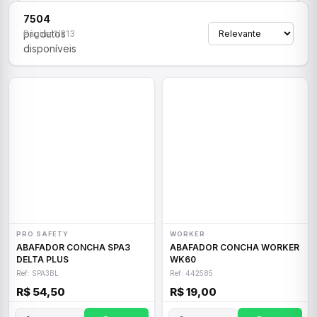
7504
produtos
Página 1/313
disponíveis
PRO SAFETY
WORKER
ABAFADOR CONCHA SPA3
ABAFADOR CONCHA WORKER
DELTA PLUS
WK60
Ref: SPA3BL
Ref: 442585
R$ 54,50
R$ 19,00