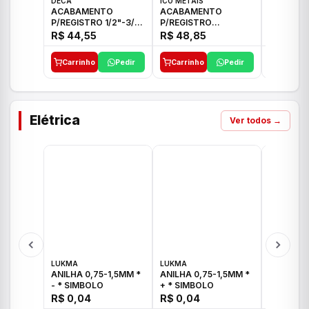
DECA
ICO METAIS
TIGRE
ACABAMENTO
ACABAMENTO
ACABAM
P/REGISTRO 1/2"-3/4"
P/REGISTRO
P/REGIS
E 1"C21.PQ DECA
1/2"-3/4"-1" ACB M
1/2"-3/4
R$ 44,55
R$ 48,85
R$ 32,9
CS 33 ICO
CROSS T
Carrinho
Pedir
Carrinho
Pedir
Carrinh
Elétrica
Ver todos →
LUKMA
LUKMA
LUKMA
ANILHA 0,75-1,5MM *
ANILHA 0,75-1,5MM *
ANILHA 0
- * SIMBOLO
+ * SIMBOLO
R$ 0,04
R$ 0,04
R$ 0,04