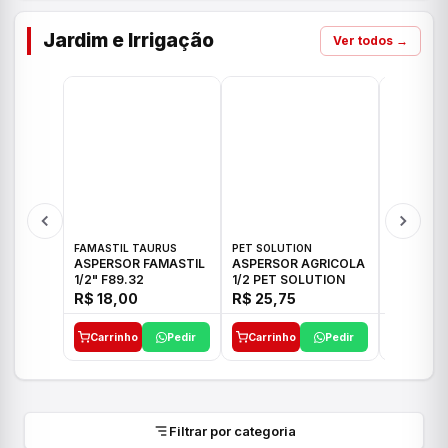
Jardim e Irrigação
Ver todos →
FAMASTIL TAURUS
PET SOLUTION
IMPLEBRA
ASPERSOR FAMASTIL
ASPERSOR AGRICOLA
ASPERSO
1/2" F89.32
1/2 PET SOLUTION
3/4 IMPL
R$ 18,00
R$ 25,75
R$ 26,3
Carrinho
Pedir
Carrinho
Pedir
Carrinh
Filtrar por categoria