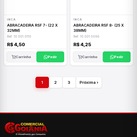
INCA
INCA
ABRACADEIRA RSF 7- (22 X
ABRACADEIRA RSF 8- (25 X
32MM)
38MM)
Ref: 10.001.0110
Ref: 10.001.0096
R$ 4,50
R$ 4,25
Carrinho
Pedir
Carrinho
Pedir
1
2
3
Próxima ›