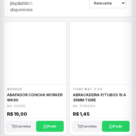
produtos
Página 1/296
disponíveis
WORKER
TIGRE MAT. E SO
ABAFADOR CONCHA WORKER
ABRACADEIRA P/TUBOS 15 A
WK60
35MM TIGRE
Ref: 442585
Ref: 27984254
R$ 19,00
R$ 1,45
Carrinho
Pedir
Carrinho
Pedir