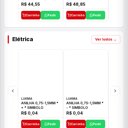
E 1"C21.PQ DECA
1/2"-3/4"-1" ACB M
1/2"-3/4
R$ 44,55
R$ 48,85
R$ 32,9
CS 33 ICO
CROSS T
Carrinho
Pedir
Carrinho
Pedir
Carrinh
Elétrica
Ver todos →
LUKMA
LUKMA
LUKMA
ANILHA 0,75-1,5MM *
ANILHA 0,75-1,5MM *
ANILHA 0
+ * SIMBOLO
- * SIMBOLO
R$ 0,04
R$ 0,04
R$ 0,04
Carrinho
Pedir
Carrinho
Pedir
Carrinh