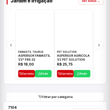
Jardim e Irrigação
Ver todos →
FAMASTIL TAURUS
PET SOLUTION
IMPLEBRA
ASPERSOR FAMASTIL
ASPERSOR AGRICOLA
ASPERSO
1/2" F89.32
1/2 PET SOLUTION
3/4 IMPL
R$ 18,00
R$ 25,75
R$ 26,3
Carrinho
Pedir
Carrinho
Pedir
Carrinh
Filtrar por categoria
7104