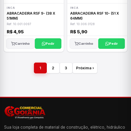
INCA
INCA
ABRACADEIRA RSF 9- (38 X
ABRACADEIRA RSF 10- (51 X
51MM)
64MM)
Ref: 10.001.0097
Ref: 10.006.0128
R$ 4,95
R$ 5,90
Carrinho
Pedir
Carrinho
Pedir
1
2
3
Próxima ›
Sua loja completa de material de construção, elétrico, hidráulico