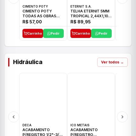
CIMENTO POTY
ETERNIT S.A.
ETERNIT S
CIMENTO POTY
TELHA ETERNIT 5MM
TELHA E
TODAS AS OBRAS
TROPICAL 2,44X1,10
ONDULAD
50KG CP-II F/32
27,10KG
48,80KG
R$ 57,00
R$ 89,95
R$ 156,
Carrinho
Pedir
Carrinho
Pedir
Carrinh
Hidráulica
Ver todos →
DECA
ICO METAIS
TIGRE
ACABAMENTO
ACABAMENTO
ACABAM
P/REGISTRO 1/2"-3/4"
P/REGISTRO
P/REGIS