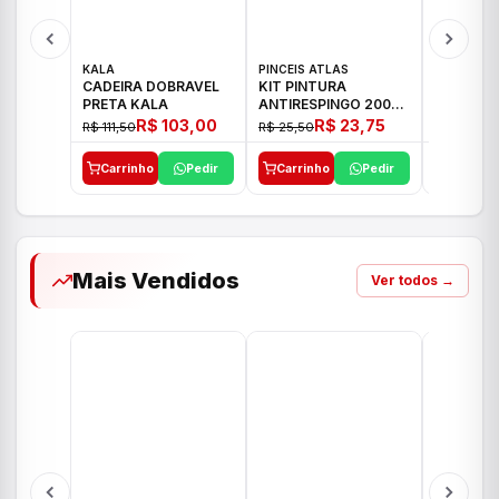
KALA
PINCEIS ATLAS
BOSCH
CADEIRA DOBRAVEL
KIT PINTURA
PARAFUS
PRETA KALA
ANTIRESPINGO 2003
FURADEI
ATLAS 03 PCS
12V GSR 
R$ 103,00
R$ 23,75
R$ 111,50
R$ 25,50
R$ 477,00
Carrinho
Pedir
Carrinho
Pedir
Carrinh
Mais Vendidos
Ver todos →