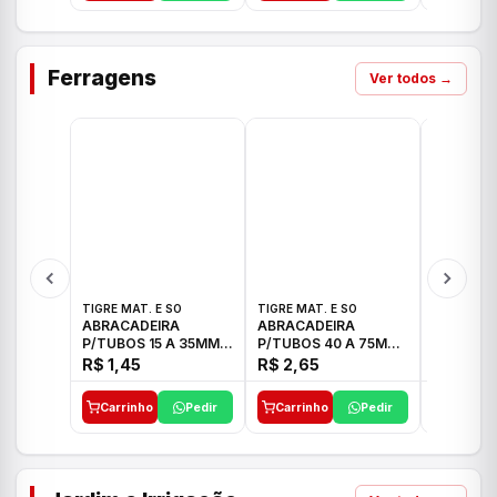
Ferragens
Ver todos →
TIGRE MAT. E SO
TIGRE MAT. E SO
TIGRE MAT
ABRACADEIRA
ABRACADEIRA
ABRACAD
P/TUBOS 15 A 35MM
P/TUBOS 40 A 75MM
P/TUBOS 
TIGRE
TIGRE
TIGRE
R$ 1,45
R$ 2,65
R$ 6,05
Carrinho
Pedir
Carrinho
Pedir
Carrinh