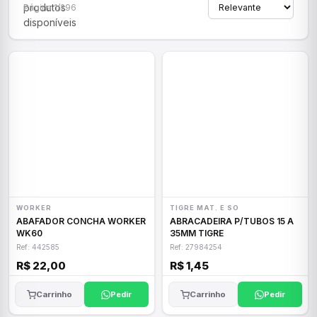
produtos
Página 1/296
disponíveis
WORKER
TIGRE MAT. E SO
ABAFADOR CONCHA WORKER
ABRACADEIRA P/TUBOS 15 A
WK60
35MM TIGRE
Ref: 442585
Ref: 27984254
R$ 22,00
R$ 1,45
Carrinho
Pedir
Carrinho
Pedir