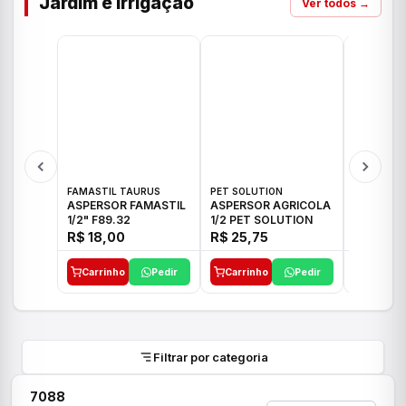
Jardim e Irrigação
Ver todos →
FAMASTIL TAURUS
PET SOLUTION
IMPLEBRA
ASPERSOR FAMASTIL
ASPERSOR AGRICOLA
ASPERSO
1/2" F89.32
1/2 PET SOLUTION
3/4 IMPL
R$ 18,00
R$ 25,75
R$ 26,3
Carrinho
Pedir
Carrinho
Pedir
Carrinh
Filtrar por categoria
7088