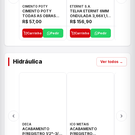
CIMENTO POTY
ETERNIT S.A.
LEF CERA
CIMENTO POTY
TELHA ETERNIT 6MM
PORCELA
TODAS AS OBRAS
ONDULADA 3,66X1,10
72X72 7
50KG CP-II F/32
48,80KG
C/2,59M
R$ 57,00
R$ 156,90
R$ 71,0
Carrinho
Pedir
Carrinho
Pedir
Carrinh
Hidráulica
Ver todos →
DECA
ICO METAIS
TIGRE
ACABAMENTO
ACABAMENTO
ACABAM
P/REGISTRO 1/2"-3/4"
P/REGISTRO
P/REGIS