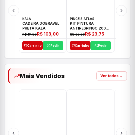
KALA
PINCEIS ATLAS
BOSCH
CADEIRA DOBRAVEL
KIT PINTURA
PARAFUS
PRETA KALA
ANTIRESPINGO 2003
FURADEI
ATLAS 03 PCS
12V GSR 
R$ 103,00
R$ 23,75
R$ 111,50
R$ 25,50
R$ 477,00
Carrinho
Pedir
Carrinho
Pedir
Carrinh
Mais Vendidos
Ver todos →