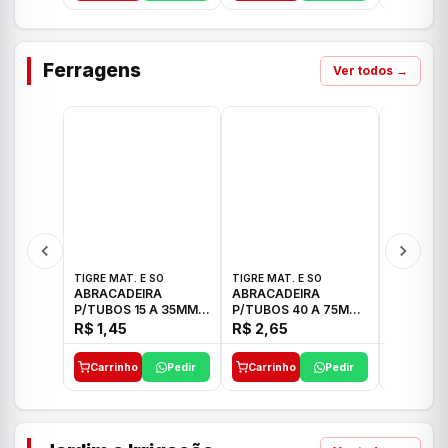
Ferragens
Ver todos →
TIGRE MAT. E SO
TIGRE MAT. E SO
TIGRE MAT
ABRACADEIRA
ABRACADEIRA
ABRACAD
P/TUBOS 15 A 35MM
P/TUBOS 40 A 75MM
P/TUBOS 
TIGRE
TIGRE
TIGRE
R$ 1,45
R$ 2,65
R$ 6,05
Carrinho
Pedir
Carrinho
Pedir
Carrinh