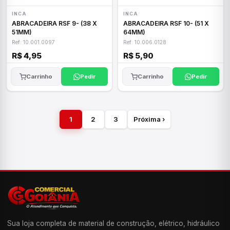
INCA
INCA
ABRACADEIRA RSF 9- (38 X
ABRACADEIRA RSF 10- (51 X
51MM)
64MM)
Ref: 10.001.0097
Ref: 10.006.0128
R$ 4,95
R$ 5,90
Carrinho
Pedir
Carrinho
Pedir
1
2
3
Próxima ›
Sua loja completa de material de construção, elétrico, hidráulico