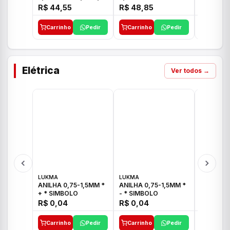
E 1"C21.PQ DECA
1/2"-3/4"-1" ACB M
1/2"-3/4
R$ 44,55
R$ 48,85
R$ 32,9
CS 33 ICO
CROSS T
Carrinho
Pedir
Carrinho
Pedir
Carrinh
Elétrica
Ver todos →
LUKMA
LUKMA
LUKMA
ANILHA 0,75-1,5MM *
ANILHA 0,75-1,5MM *
ANILHA 0
+ * SIMBOLO
- * SIMBOLO
R$ 0,04
R$ 0,04
R$ 0,04
Carrinho
Pedir
Carrinho
Pedir
Carrinh