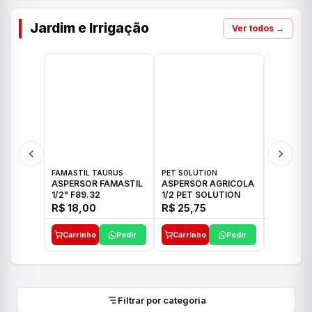
Jardim e Irrigação
Ver todos →
FAMASTIL TAURUS
PET SOLUTION
IMPLEBRA
ASPERSOR FAMASTIL
ASPERSOR AGRICOLA
ASPERSO
1/2" F89.32
1/2 PET SOLUTION
3/4 IMPL
R$ 18,00
R$ 25,75
R$ 26,3
Carrinho
Pedir
Carrinho
Pedir
Carrinh
Filtrar por categoria