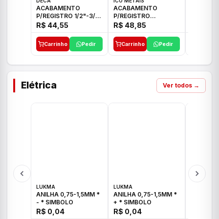
DECA
ICO METAIS
TIGRE
ACABAMENTO
ACABAMENTO
ACABAM
P/REGISTRO 1/2"-3/4"
P/REGISTRO
P/REGIS
E 1"C21.PQ DECA
1/2"-3/4"-1" ACB M
1/2"-3/4
R$ 44,55
R$ 48,85
R$ 32,9
CS 33 ICO
CROSS T
Carrinho
Pedir
Carrinho
Pedir
Carrinh
Elétrica
Ver todos →
LUKMA
LUKMA
LUKMA
ANILHA 0,75-1,5MM *
ANILHA 0,75-1,5MM *
ANILHA 0
- * SIMBOLO
+ * SIMBOLO
R$ 0,04
R$ 0,04
R$ 0,04