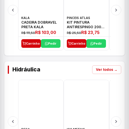
KALA
PINCEIS ATLAS
BOSCH
CADEIRA DOBRAVEL
KIT PINTURA
PARAFUS
PRETA KALA
ANTIRESPINGO 2003
FURADEI
ATLAS 03 PCS
12V GSR 
R$ 103,00
R$ 23,75
R$ 111,50
R$ 25,50
R$ 477,00
Carrinho
Pedir
Carrinho
Pedir
Carrinh
Hidráulica
Ver todos →