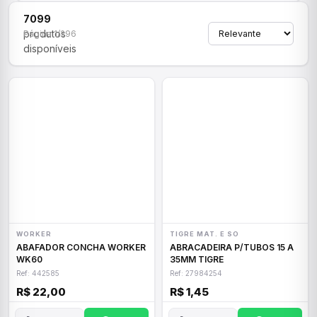
7099
produtos
Página 1/296
disponíveis
WORKER
TIGRE MAT. E SO
ABAFADOR CONCHA WORKER
ABRACADEIRA P/TUBOS 15 A
WK60
35MM TIGRE
Ref: 442585
Ref: 27984254
R$ 22,00
R$ 1,45