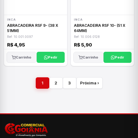
INCA
INCA
ABRACADEIRA RSF 9- (38 X
ABRACADEIRA RSF 10- (51 X
51MM)
64MM)
Ref: 10.001.0097
Ref: 10.006.0128
R$ 4,95
R$ 5,90
Carrinho
Pedir
Carrinho
Pedir
1
2
3
Próxima ›