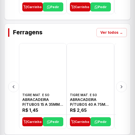
Carrinho
Pedir
Carrinho
Pedir
Carrinh
Ferragens
Ver todos →
TIGRE MAT. E SO
TIGRE MAT. E SO
TIGRE MAT
ABRACADEIRA
ABRACADEIRA
ABRACAD
P/TUBOS 15 A 35MM
P/TUBOS 40 A 75MM
P/TUBOS 
TIGRE
TIGRE
TIGRE
R$ 1,45
R$ 2,65
R$ 6,05
Carrinho
Pedir
Carrinho
Pedir
Carrinh