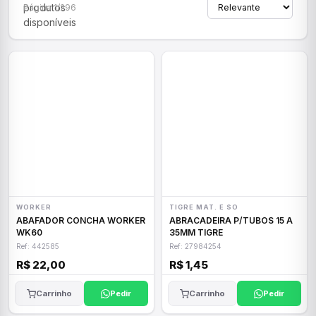
produtos
Página 1/296
disponíveis
WORKER
TIGRE MAT. E SO
ABAFADOR CONCHA WORKER
ABRACADEIRA P/TUBOS 15 A
WK60
35MM TIGRE
Ref: 442585
Ref: 27984254
R$ 22,00
R$ 1,45
Carrinho
Pedir
Carrinho
Pedir