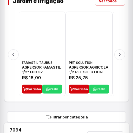
Jardim e Irrigação
Ver todos →
FAMASTIL TAURUS
PET SOLUTION
IMPLEBRA
ASPERSOR FAMASTIL
ASPERSOR AGRICOLA
ASPERSO
1/2" F89.32
1/2 PET SOLUTION
3/4 IMPL
R$ 18,00
R$ 25,75
R$ 26,3
Carrinho
Pedir
Carrinho
Pedir
Carrinh
Filtrar por categoria
7094