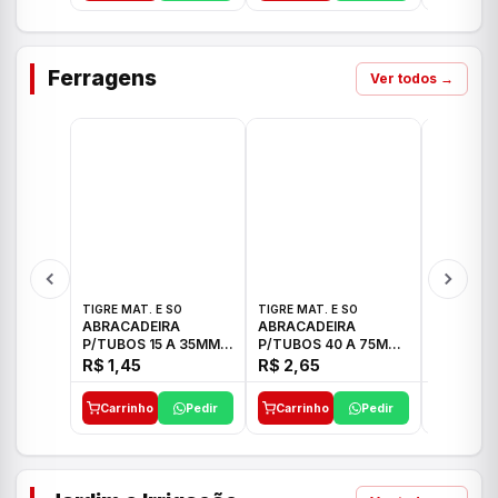
Ferragens
Ver todos →
TIGRE MAT. E SO
TIGRE MAT. E SO
TIGRE MAT
ABRACADEIRA
ABRACADEIRA
ABRACAD
P/TUBOS 15 A 35MM
P/TUBOS 40 A 75MM
P/TUBOS 
TIGRE
TIGRE
TIGRE
R$ 1,45
R$ 2,65
R$ 6,05
Carrinho
Pedir
Carrinho
Pedir
Carrinh