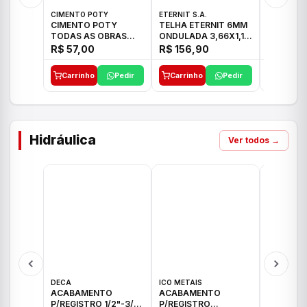
CIMENTO POTY
ETERNIT S.A.
LEF CERA
CIMENTO POTY
TELHA ETERNIT 6MM
PORCELA
TODAS AS OBRAS
ONDULADA 3,66X1,10
72X72 7
50KG CP-II F/32
48,80KG
C/2,59M
R$ 57,00
R$ 156,90
R$ 71,0
Carrinho
Pedir
Carrinho
Pedir
Carrinh
Hidráulica
Ver todos →
DECA
ICO METAIS
TIGRE
ACABAMENTO
ACABAMENTO
ACABAM
P/REGISTRO 1/2"-3/4"
P/REGISTRO
P/REGIS