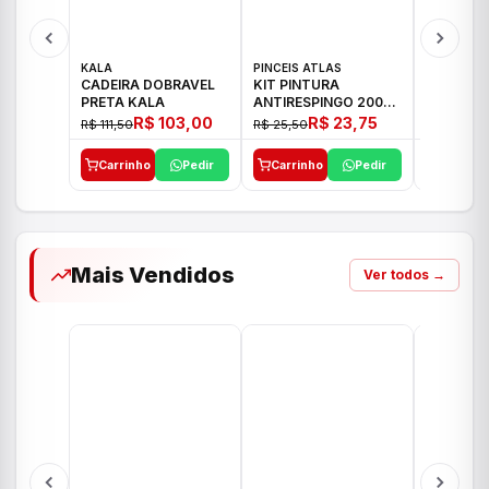
KALA
PINCEIS ATLAS
BOSCH
CADEIRA DOBRAVEL
KIT PINTURA
PARAFUS
PRETA KALA
ANTIRESPINGO 2003
FURADEI
ATLAS 03 PCS
12V GSR 
R$ 103,00
R$ 23,75
R$ 111,50
R$ 25,50
R$ 477,00
Carrinho
Pedir
Carrinho
Pedir
Carrinh
Mais Vendidos
Ver todos →