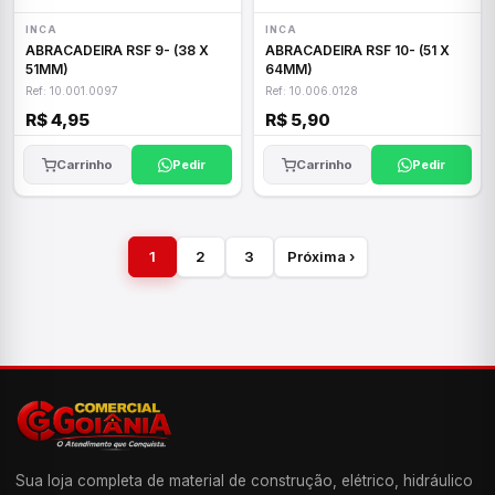
INCA
INCA
ABRACADEIRA RSF 9- (38 X
ABRACADEIRA RSF 10- (51 X
51MM)
64MM)
Ref: 10.001.0097
Ref: 10.006.0128
R$ 4,95
R$ 5,90
Carrinho
Pedir
Carrinho
Pedir
1
2
3
Próxima ›
Sua loja completa de material de construção, elétrico, hidráulico