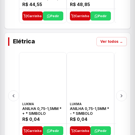
E 1"C21.PQ DECA
1/2"-3/4"-1" ACB M
1/2"-3/4
R$ 44,55
R$ 48,85
R$ 32,9
CS 33 ICO
CROSS T
Carrinho
Pedir
Carrinho
Pedir
Carrinh
Elétrica
Ver todos →
LUKMA
LUKMA
LUKMA
ANILHA 0,75-1,5MM *
ANILHA 0,75-1,5MM *
ANILHA 0
+ * SIMBOLO
- * SIMBOLO
R$ 0,04
R$ 0,04
R$ 0,04
Carrinho
Pedir
Carrinho
Pedir
Carrinh