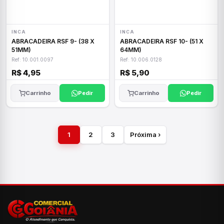
INCA
INCA
ABRACADEIRA RSF 9- (38 X
ABRACADEIRA RSF 10- (51 X
51MM)
64MM)
Ref: 10.001.0097
Ref: 10.006.0128
R$ 4,95
R$ 5,90
Carrinho
Pedir
Carrinho
Pedir
1
2
3
Próxima ›