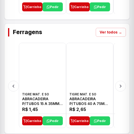
Carrinho
Pedir
Carrinho
Pedir
Carrinh
Ferragens
Ver todos →
TIGRE MAT. E SO
TIGRE MAT. E SO
TIGRE MAT
ABRACADEIRA
ABRACADEIRA
ABRACAD
P/TUBOS 15 A 35MM
P/TUBOS 40 A 75MM
P/TUBOS 
TIGRE
TIGRE
TIGRE
R$ 1,45
R$ 2,65
R$ 6,05
Carrinho
Pedir
Carrinho
Pedir
Carrinh