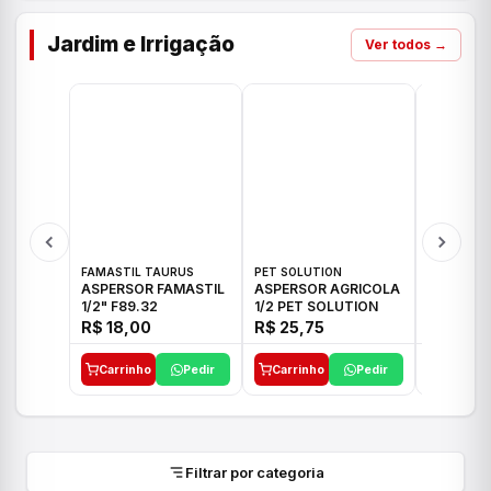
Jardim e Irrigação
Ver todos →
FAMASTIL TAURUS
PET SOLUTION
IMPLEBRA
ASPERSOR FAMASTIL
ASPERSOR AGRICOLA
ASPERSO
1/2" F89.32
1/2 PET SOLUTION
3/4 IMPL
R$ 18,00
R$ 25,75
R$ 26,3
Carrinho
Pedir
Carrinho
Pedir
Carrinh
Filtrar por categoria