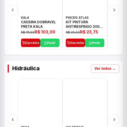
KALA
PINCEIS ATLAS
BOSCH
CADEIRA DOBRAVEL
KIT PINTURA
PARAFUS
PRETA KALA
ANTIRESPINGO 2003
FURADEI
ATLAS 03 PCS
12V GSR 
R$ 103,00
R$ 23,75
R$ 111,50
R$ 25,50
R$ 477,00
Carrinho
Pedir
Carrinho
Pedir
Carrinh
Hidráulica
Ver todos →