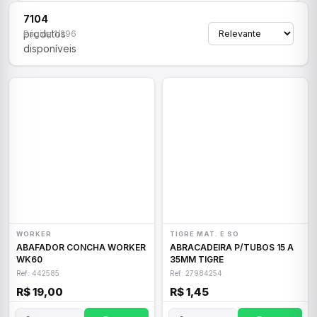
7104
produtos
Página 1/296
disponíveis
WORKER
TIGRE MAT. E SO
ABAFADOR CONCHA WORKER
ABRACADEIRA P/TUBOS 15 A
WK60
35MM TIGRE
Ref: 442585
Ref: 27984254
R$ 19,00
R$ 1,45