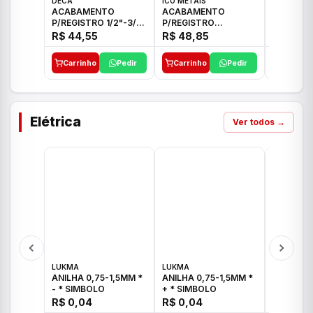
DECA
ICO METAIS
TIGRE
ACABAMENTO
ACABAMENTO
ACABAM
P/REGISTRO 1/2"-3/4"
P/REGISTRO
P/REGIS
E 1"C21.PQ DECA
1/2"-3/4"-1" ACB M
1/2"-3/4
R$ 44,55
R$ 48,85
R$ 32,9
CS 33 ICO
CROSS T
Carrinho
Pedir
Carrinho
Pedir
Carrinh
Elétrica
Ver todos →
LUKMA
LUKMA
LUKMA
ANILHA 0,75-1,5MM *
ANILHA 0,75-1,5MM *
ANILHA 0
- * SIMBOLO
+ * SIMBOLO
R$ 0,04
R$ 0,04
R$ 0,04