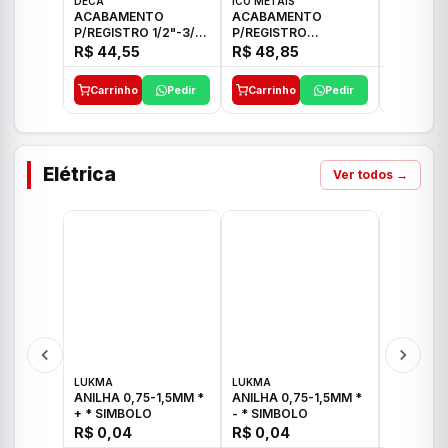
DECA
ICO METAIS
TIGRE
ACABAMENTO
ACABAMENTO
ACABAM
P/REGISTRO 1/2"-3/4"
P/REGISTRO
P/REGIS
E 1"C21.PQ DECA
1/2"-3/4"-1" ACB M
1/2"-3/4
R$ 44,55
R$ 48,85
R$ 32,9
CS 33 ICO
CROSS T
Carrinho
Pedir
Carrinho
Pedir
Carrinh
Elétrica
Ver todos →
LUKMA
LUKMA
LUKMA
ANILHA 0,75-1,5MM *
ANILHA 0,75-1,5MM *
ANILHA 0
+ * SIMBOLO
- * SIMBOLO
R$ 0,04
R$ 0,04
R$ 0,04