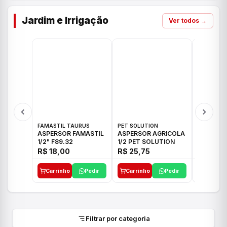
Jardim e Irrigação
Ver todos →
FAMASTIL TAURUS
PET SOLUTION
IMPLEBRA
ASPERSOR FAMASTIL
ASPERSOR AGRICOLA
ASPERSO
1/2" F89.32
1/2 PET SOLUTION
3/4 IMPL
R$ 18,00
R$ 25,75
R$ 26,3
Carrinho
Pedir
Carrinho
Pedir
Carrinh
Filtrar por categoria