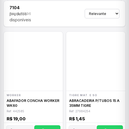
7104
produtos
Página 1/296
disponíveis
WORKER
TIGRE MAT. E SO
ABAFADOR CONCHA WORKER
ABRACADEIRA P/TUBOS 15 A
WK60
35MM TIGRE
Ref: 442585
Ref: 27984254
R$ 19,00
R$ 1,45