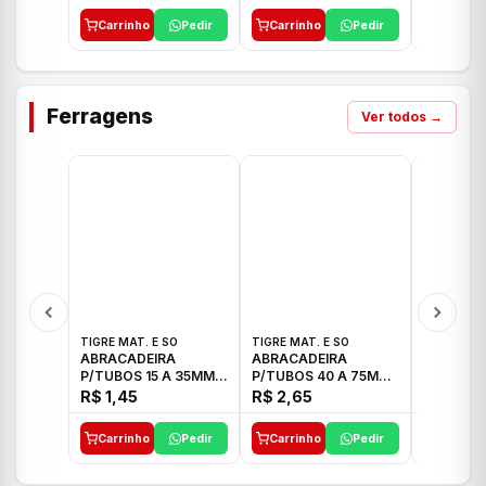
Carrinho
Pedir
Carrinho
Pedir
Carrinh
Ferragens
Ver todos →
TIGRE MAT. E SO
TIGRE MAT. E SO
TIGRE MAT
ABRACADEIRA
ABRACADEIRA
ABRACAD
P/TUBOS 15 A 35MM
P/TUBOS 40 A 75MM
P/TUBOS 
TIGRE
TIGRE
TIGRE
R$ 1,45
R$ 2,65
R$ 6,05
Carrinho
Pedir
Carrinho
Pedir
Carrinh