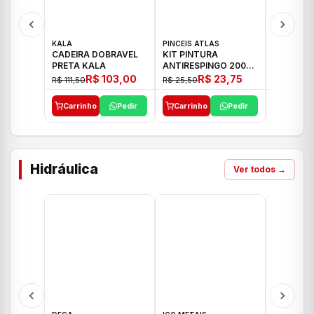
KALA
PINCEIS ATLAS
BOSCH
CADEIRA DOBRAVEL
KIT PINTURA
PARAFUS
PRETA KALA
ANTIRESPINGO 2003
FURADEI
ATLAS 03 PCS
12V GSR 
R$ 103,00
R$ 23,75
R$ 111,50
R$ 25,50
R$ 477,00
Carrinho
Pedir
Carrinho
Pedir
Carrinh
Hidráulica
Ver todos →