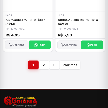
INCA
INCA
ABRACADEIRA RSF 9- (38 X
ABRACADEIRA RSF 10- (51 X
51MM)
64MM)
Ref: 10.001.0097
Ref: 10.006.0128
R$ 4,95
R$ 5,90
Carrinho
Pedir
Carrinho
Pedir
1
2
3
Próxima ›