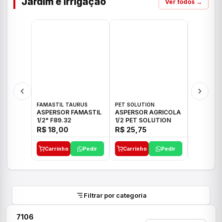
Jardim e Irrigação
Ver todos →
FAMASTIL TAURUS
PET SOLUTION
IMPLEBRA
ASPERSOR FAMASTIL
ASPERSOR AGRICOLA
ASPERSO
1/2" F89.32
1/2 PET SOLUTION
3/4 IMPL
R$ 18,00
R$ 25,75
R$ 26,3
Carrinho
Pedir
Carrinho
Pedir
Carrinh
Filtrar por categoria
7106