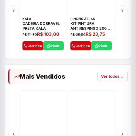
KALA
PINCEIS ATLAS
BOSCH
CADEIRA DOBRAVEL
KIT PINTURA
PARAFUS
PRETA KALA
ANTIRESPINGO 2003
FURADEI
ATLAS 03 PCS
12V GSR 
R$ 103,00
R$ 23,75
R$ 111,50
R$ 25,50
R$ 477,00
Carrinho
Pedir
Carrinho
Pedir
Carrinh
Mais Vendidos
Ver todos →