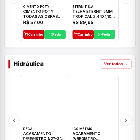
CIMENTO POTY
ETERNIT S.A.
ETERNIT S
CIMENTO POTY
TELHA ETERNIT 5MM
TELHA E
TODAS AS OBRAS
TROPICAL 2,44X1,10
ONDULAD
50KG CP-II F/32
27,10KG
48,80KG
R$ 57,00
R$ 89,95
R$ 156,
Carrinho
Pedir
Carrinho
Pedir
Carrinh
Hidráulica
Ver todos →
DECA
ICO METAIS
TIGRE
ACABAMENTO
ACABAMENTO
ACABAM
P/REGISTRO 1/2"-3/4"
P/REGISTRO
P/REGIS