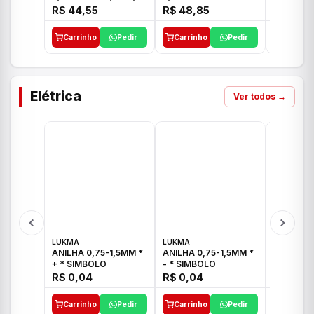
E 1"C21.PQ DECA
1/2"-3/4"-1" ACB M
1/2"-3/4
R$ 44,55
R$ 48,85
R$ 32,9
CS 33 ICO
CROSS T
Carrinho
Pedir
Carrinho
Pedir
Carrinh
Elétrica
Ver todos →
LUKMA
LUKMA
LUKMA
ANILHA 0,75-1,5MM *
ANILHA 0,75-1,5MM *
ANILHA 0
+ * SIMBOLO
- * SIMBOLO
R$ 0,04
R$ 0,04
R$ 0,04
Carrinho
Pedir
Carrinho
Pedir
Carrinh