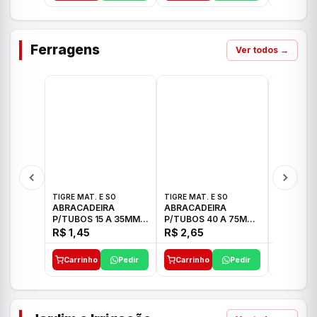
Ferragens
Ver todos →
TIGRE MAT. E SO
TIGRE MAT. E SO
TIGRE MAT
ABRACADEIRA
ABRACADEIRA
ABRACAD
P/TUBOS 15 A 35MM
P/TUBOS 40 A 75MM
P/TUBOS 
TIGRE
TIGRE
TIGRE
R$ 1,45
R$ 2,65
R$ 6,05
Carrinho
Pedir
Carrinho
Pedir
Carrinh