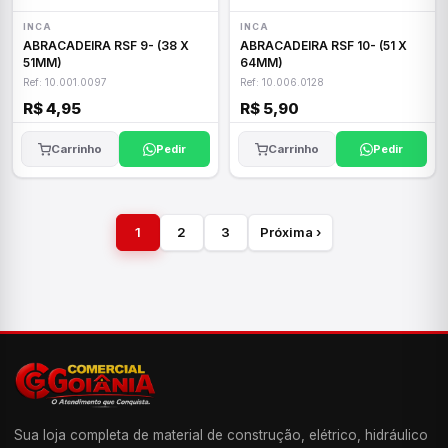
INCA
INCA
ABRACADEIRA RSF 9- (38 X
ABRACADEIRA RSF 10- (51 X
51MM)
64MM)
Ref: 10.001.0097
Ref: 10.006.0128
R$ 4,95
R$ 5,90
Carrinho
Pedir
Carrinho
Pedir
1
2
3
Próxima ›
Sua loja completa de material de construção, elétrico, hidráulico