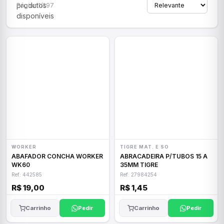
produtos
Página 1/297
disponíveis
WORKER
TIGRE MAT. E SO
ABAFADOR CONCHA WORKER
ABRACADEIRA P/TUBOS 15 A
WK60
35MM TIGRE
Ref: 442585
Ref: 27984254
R$ 19,00
R$ 1,45
Carrinho
Pedir
Carrinho
Pedir