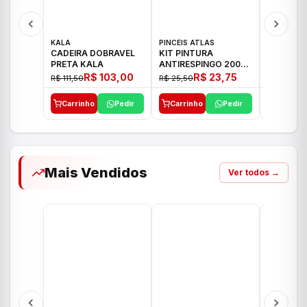
KALA
PINCEIS ATLAS
BOSCH
CADEIRA DOBRAVEL
KIT PINTURA
PARAFUS
PRETA KALA
ANTIRESPINGO 2003
FURADEI
ATLAS 03 PCS
12V GSR 
R$ 103,00
R$ 23,75
R$ 111,50
R$ 25,50
R$ 477,00
Carrinho
Pedir
Carrinho
Pedir
Carrinh
Mais Vendidos
Ver todos →