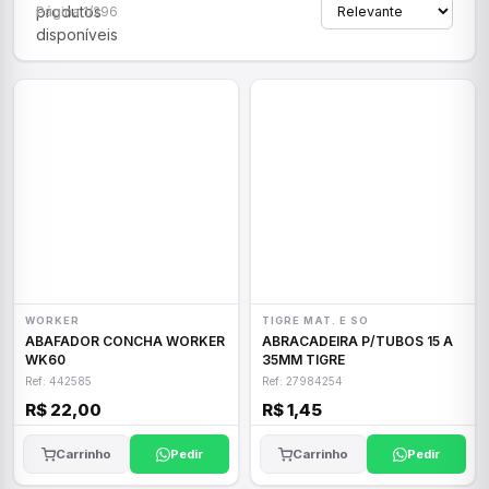
produtos
Página 1/296
disponíveis
WORKER
TIGRE MAT. E SO
ABAFADOR CONCHA WORKER
ABRACADEIRA P/TUBOS 15 A
WK60
35MM TIGRE
Ref: 442585
Ref: 27984254
R$ 22,00
R$ 1,45
Carrinho
Pedir
Carrinho
Pedir