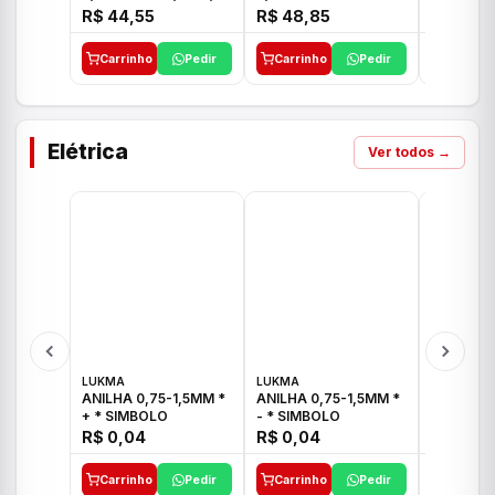
E 1"C21.PQ DECA
1/2"-3/4"-1" ACB M
1/2"-3/4
R$ 44,55
R$ 48,85
R$ 32,9
CS 33 ICO
CROSS T
Carrinho
Pedir
Carrinho
Pedir
Carrinh
Elétrica
Ver todos →
LUKMA
LUKMA
LUKMA
ANILHA 0,75-1,5MM *
ANILHA 0,75-1,5MM *
ANILHA 0
+ * SIMBOLO
- * SIMBOLO
R$ 0,04
R$ 0,04
R$ 0,04
Carrinho
Pedir
Carrinho
Pedir
Carrinh