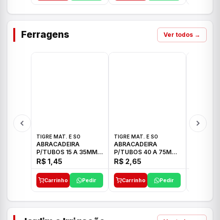
Ferragens
Ver todos →
TIGRE MAT. E SO
TIGRE MAT. E SO
TIGRE MAT
ABRACADEIRA
ABRACADEIRA
ABRACAD
P/TUBOS 15 A 35MM
P/TUBOS 40 A 75MM
P/TUBOS 
TIGRE
TIGRE
TIGRE
R$ 1,45
R$ 2,65
R$ 6,05
Carrinho
Pedir
Carrinho
Pedir
Carrinh