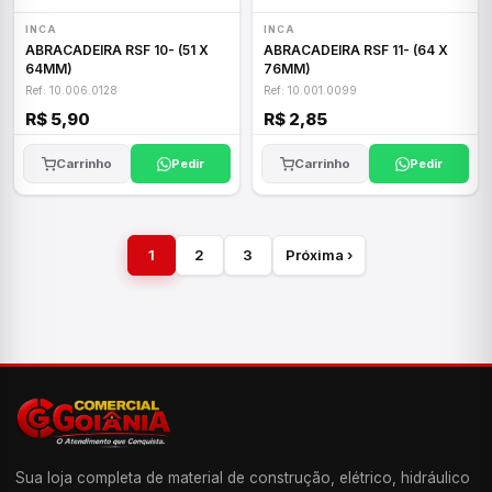
INCA
INCA
ABRACADEIRA RSF 10- (51 X
ABRACADEIRA RSF 11- (64 X
64MM)
76MM)
Ref: 10.006.0128
Ref: 10.001.0099
R$ 5,90
R$ 2,85
Carrinho
Pedir
Carrinho
Pedir
1
2
3
Próxima ›
Sua loja completa de material de construção, elétrico, hidráulico