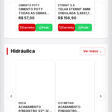
CIMENTO POTY
ETERNIT S.A.
LEF CERA
CIMENTO POTY
TELHA ETERNIT 6MM
PORCELA
TODAS AS OBRAS
ONDULADA 3,66X1,10
72X72 7
50KG CP-II F/32
48,80KG
C/2,59M
R$ 57,00
R$ 156,90
R$ 71,0
Carrinho
Pedir
Carrinho
Pedir
Carrinh
Hidráulica
Ver todos →
DECA
ICO METAIS
TIGRE
ACABAMENTO
ACABAMENTO
ACABAM
P/REGISTRO 1/2"-3/4"
P/REGISTRO
P/REGIS