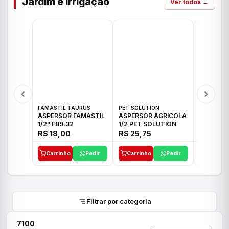
Jardim e Irrigação
Ver todos →
FAMASTIL TAURUS
PET SOLUTION
IMPLEBRA
ASPERSOR FAMASTIL
ASPERSOR AGRICOLA
ASPERSO
1/2" F89.32
1/2 PET SOLUTION
3/4 IMPL
R$ 18,00
R$ 25,75
R$ 26,3
Carrinho
Pedir
Carrinho
Pedir
Carrinh
Filtrar por categoria
7100