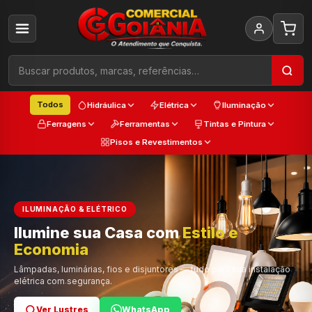
Todos
Hidráulica
Elétrica
Iluminação
Ferragens
Ferramentas
Tintas e Pintura
Pisos e Revestimentos
ILUMINAÇÃO & ELÉTRICO
Ilumine sua Casa com
Estilo e
Cada
Economia
Trabalho
Cor e Qualidade
Lâmpadas, luminárias, fios e disjuntores — tudo para sua instalação
elétrica com segurança.
Ver Lustres
Ver Ferramentas
Ver Tintas
WhatsApp
WhatsApp
WhatsApp