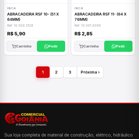
INCA
INCA
ABRACADEIRA RSF 10- (51 X
ABRACADEIRA RSF 11- (64 X
64MM)
76MM)
Ref: 10.006.0128
Ref: 10.001.0099
R$ 5,90
R$ 2,85
Carrinho
Pedir
Carrinho
Pedir
1
2
3
Próxima ›
Sua loja completa de material de construção, elétrico, hidráulico