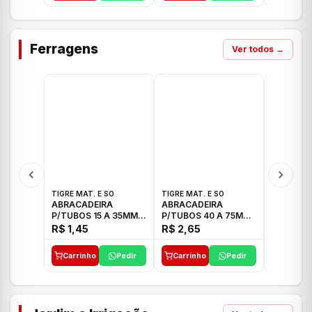
Ferragens
Ver todos →
TIGRE MAT. E SO
TIGRE MAT. E SO
TIGRE MAT
ABRACADEIRA
ABRACADEIRA
ABRACAD
P/TUBOS 15 A 35MM
P/TUBOS 40 A 75MM
P/TUBOS 
TIGRE
TIGRE
TIGRE
R$ 1,45
R$ 2,65
R$ 6,05
Carrinho
Pedir
Carrinho
Pedir
Carrinh