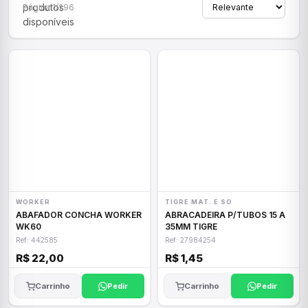
produtos
Página 1/296
disponíveis
WORKER
TIGRE MAT. E SO
ABAFADOR CONCHA WORKER
ABRACADEIRA P/TUBOS 15 A
WK60
35MM TIGRE
Ref: 442585
Ref: 27984254
R$ 22,00
R$ 1,45
Carrinho
Pedir
Carrinho
Pedir