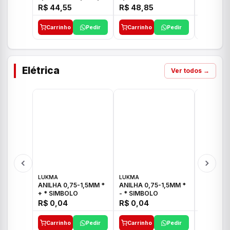
E 1"C21.PQ DECA
1/2"-3/4"-1" ACB M
1/2"-3/4
R$ 44,55
R$ 48,85
R$ 32,9
CS 33 ICO
CROSS T
Carrinho
Pedir
Carrinho
Pedir
Carrinh
Elétrica
Ver todos →
LUKMA
LUKMA
LUKMA
ANILHA 0,75-1,5MM *
ANILHA 0,75-1,5MM *
ANILHA 0
+ * SIMBOLO
- * SIMBOLO
R$ 0,04
R$ 0,04
R$ 0,04
Carrinho
Pedir
Carrinho
Pedir
Carrinh