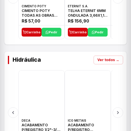
CIMENTO POTY
ETERNIT S.A.
LEF CERA
CIMENTO POTY
TELHA ETERNIT 6MM
PORCELA
TODAS AS OBRAS
ONDULADA 3,66X1,10
72X72 7
50KG CP-II F/32
48,80KG
C/2,59M
R$ 57,00
R$ 156,90
R$ 71,0
Carrinho
Pedir
Carrinho
Pedir
Carrinh
Hidráulica
Ver todos →
DECA
ICO METAIS
TIGRE
ACABAMENTO
ACABAMENTO
ACABAM
P/REGISTRO 1/2"-3/4"
P/REGISTRO
P/REGIS