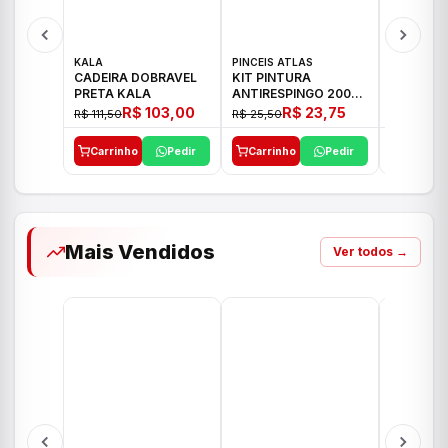
KALA
PINCEIS ATLAS
BOSCH
CADEIRA DOBRAVEL
KIT PINTURA
PARAFUS
PRETA KALA
ANTIRESPINGO 2003
FURADEI
ATLAS 03 PCS
12V GSR 
R$ 103,00
R$ 23,75
R$ 111,50
R$ 25,50
R$ 477,00
Carrinho
Pedir
Carrinho
Pedir
Carrinh
Mais Vendidos
Ver todos →