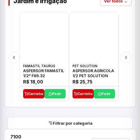
Jardim e Irrigação
Ver todos →
FAMASTIL TAURUS
PET SOLUTION
IMPLEBRA
ASPERSOR FAMASTIL
ASPERSOR AGRICOLA
ASPERSO
1/2" F89.32
1/2 PET SOLUTION
3/4 IMPL
R$ 18,00
R$ 25,75
R$ 26,3
Carrinho
Pedir
Carrinho
Pedir
Carrinh
Filtrar por categoria
7100