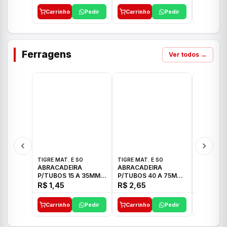
Carrinho
Pedir
Carrinho
Pedir
Carrinh
Ferragens
Ver todos →
TIGRE MAT. E SO
TIGRE MAT. E SO
TIGRE MAT
ABRACADEIRA
ABRACADEIRA
ABRACAD
P/TUBOS 15 A 35MM
P/TUBOS 40 A 75MM
P/TUBOS 
TIGRE
TIGRE
TIGRE
R$ 1,45
R$ 2,65
R$ 6,05
Carrinho
Pedir
Carrinho
Pedir
Carrinh