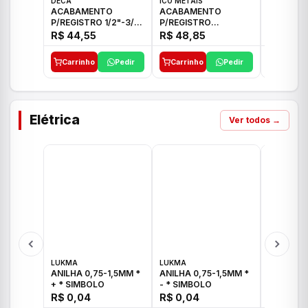
DECA
ICO METAIS
TIGRE
ACABAMENTO
ACABAMENTO
ACABAM
P/REGISTRO 1/2"-3/4"
P/REGISTRO
P/REGIS
E 1"C21.PQ DECA
1/2"-3/4"-1" ACB M
1/2"-3/4
R$ 44,55
R$ 48,85
R$ 32,9
CS 33 ICO
CROSS T
Carrinho
Pedir
Carrinho
Pedir
Carrinh
Elétrica
Ver todos →
LUKMA
LUKMA
LUKMA
ANILHA 0,75-1,5MM *
ANILHA 0,75-1,5MM *
ANILHA 0
+ * SIMBOLO
- * SIMBOLO
R$ 0,04
R$ 0,04
R$ 0,04