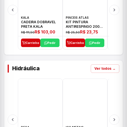
KALA
PINCEIS ATLAS
BOSCH
CADEIRA DOBRAVEL
KIT PINTURA
PARAFUS
PRETA KALA
ANTIRESPINGO 2003
FURADEI
ATLAS 03 PCS
12V GSR 
R$ 103,00
R$ 23,75
R$ 111,50
R$ 25,50
R$ 477,00
Carrinho
Pedir
Carrinho
Pedir
Carrinh
Hidráulica
Ver todos →