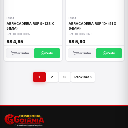
INCA
INCA
ABRACADEIRA RSF 9- (38 X
ABRACADEIRA RSF 10- (51 X
51MM)
64MM)
Ref: 10.001.0097
Ref: 10.006.0128
R$ 4,95
R$ 5,90
Carrinho
Pedir
Carrinho
Pedir
1
2
3
Próxima ›