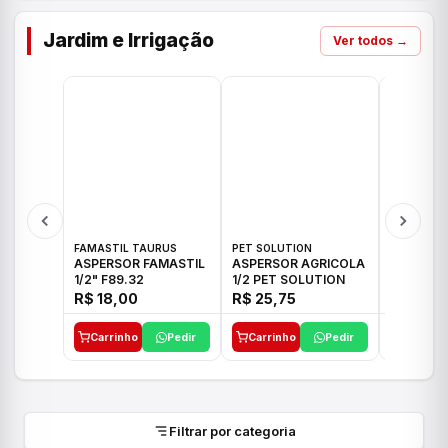
Jardim e Irrigação
Ver todos →
FAMASTIL TAURUS
PET SOLUTION
IMPLEBRA
ASPERSOR FAMASTIL
ASPERSOR AGRICOLA
ASPERSO
1/2" F89.32
1/2 PET SOLUTION
3/4 IMPL
R$ 18,00
R$ 25,75
R$ 26,3
Carrinho
Pedir
Carrinho
Pedir
Carrinh
Filtrar por categoria