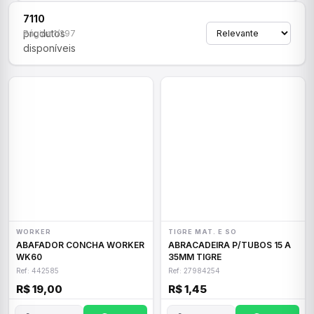
7110
produtos
Página 1/297
disponíveis
WORKER
TIGRE MAT. E SO
ABAFADOR CONCHA WORKER
ABRACADEIRA P/TUBOS 15 A
WK60
35MM TIGRE
Ref: 442585
Ref: 27984254
R$ 19,00
R$ 1,45